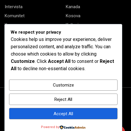
Intervista
Kanada
Komunitet
Kosova
Kryesore
Kulturë
We respect your privacy
Letërsi
Opinione
Cookies help us improve your experience, deliver
Profil
Shqipëria
personalized content, and analyze traffic. You can
Shqiptarët në biznes
Stil Jete
choose which cookies to allow by clicking
Customize
. Click
Accept All
to consent or
Reject
Të tjera
All
to decline non-essential cookies.
Customize
Reject All
Accept All
© 2020 Barta. All Rights Reserved. by
RadiusTheme
Powered by