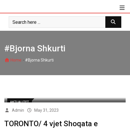
Skip
to
content
#Bjorna Shkurti
-
Home
#Bjorna Shkurti
AKTUALITET
Admin
May 31, 2023
TORONTO/ 4 vjet Shoqata e