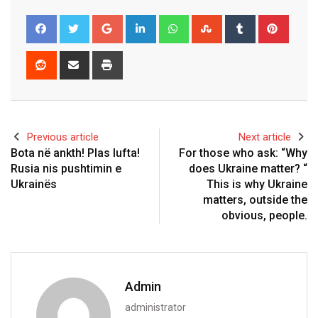
Google+
LinkedIn
Whatsapp
StumbleUpon
Tumblr
Pinter
Reddit
Share
Print
via
Email
Previous article
Next article
Bota në ankth! Plas lufta!
For those who ask: “Why
Rusia nis pushtimin e
does Ukraine matter? “
Ukrainës
This is why Ukraine
matters, outside the
obvious, people.
Admin
administrator