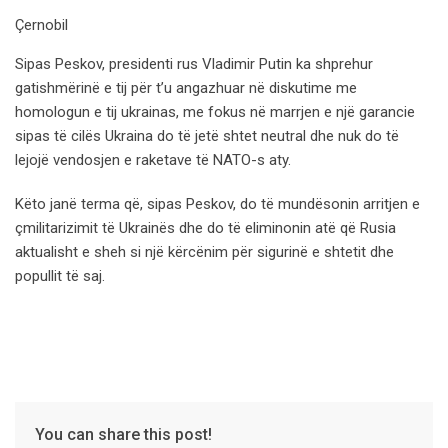
Çernobil
Sipas Peskov, presidenti rus Vladimir Putin ka shprehur
gatishmërinë e tij për t’u angazhuar në diskutime me
homologun e tij ukrainas, me fokus në marrjen e një garancie
sipas të cilës Ukraina do të jetë shtet neutral dhe nuk do të
lejojë vendosjen e raketave të NATO-s aty.
Këto janë terma që, sipas Peskov, do të mundësonin arritjen e
çmilitarizimit të Ukrainës dhe do të eliminonin atë që Rusia
aktualisht e sheh si një kërcënim për sigurinë e shtetit dhe
popullit të saj.
You can share this post!