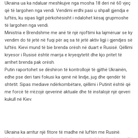
Ukraina ua ka ndaluar meshkujve nga mosha 18 deri në 60 vjeç
që të largohen nga vendi. Vendimi erdhi pasi u shpall gjendja e
luftës, ku sipas ligjit përkohësisht i ndalohet kësaj grupmoshe
të largohen nga vendi.
Ministria e Brendshme me anë të një njoftimi ka lajmëruar se ky
vendim do të jetë në fuqi për aq sa të jetë aktiv ligji i gjendjes së
luftës. Kievi mund të bie brenda orësh në duart e Rusisë. Qëllimi
kryesor i Rusisë është marrja e kryeqytetit dhe kjo pritet të
arrihet brenda pak orësh.
Putin raportohet se dëshiron të kontrollojë të gjithë Ukrainën,
edhe pse deri tani fokusi ka qenë në lindje, jug dhe qendër të
shtetit. Sipas mediave ndërkombëtare, qëllimi i Putinit është që
me forcë të rrëzojë qeverinë aktuale dhe të instalojë një qeveri
kukull në Kiev.
Ukraina ka arritur një fitore të madhe në luftën me Rusinë.