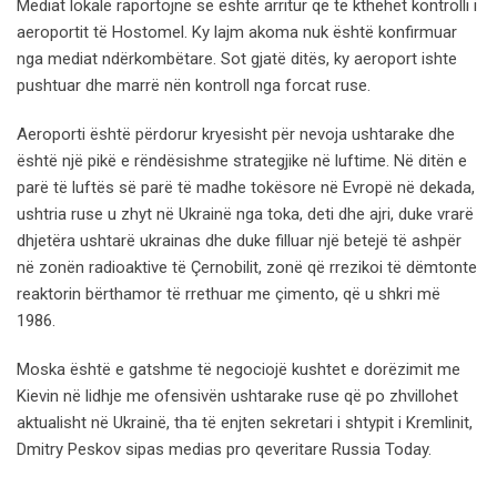
Mediat lokale raportojnë se është arritur që të kthehet kontrolli i
aeroportit të Hostomel. Ky lajm akoma nuk është konfirmuar
nga mediat ndërkombëtare. Sot gjatë ditës, ky aeroport ishte
pushtuar dhe marrë nën kontroll nga forcat ruse.
Aeroporti është përdorur kryesisht për nevoja ushtarake dhe
është një pikë e rëndësishme strategjike në luftime. Në ditën e
parë të luftës së parë të madhe tokësore në Evropë në dekada,
ushtria ruse u zhyt në Ukrainë nga toka, deti dhe ajri, duke vrarë
dhjetëra ushtarë ukrainas dhe duke filluar një betejë të ashpër
në zonën radioaktive të Çernobilit, zonë që rrezikoi të dëmtonte
reaktorin bërthamor të rrethuar me çimento, që u shkri më
1986.
Moska është e gatshme të negociojë kushtet e dorëzimit me
Kievin në lidhje me ofensivën ushtarake ruse që po zhvillohet
aktualisht në Ukrainë, tha të enjten sekretari i shtypit i Kremlinit,
Dmitry Peskov sipas medias pro qeveritare Russia Today.