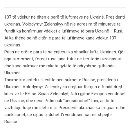
Email
137 të vdekur në ditën e parë të luftimeve në Ukrainë. Presidenti
ukrainas, Volodymyr Zelenskyy në një adresim të minutave të
fundit ka konfirmuar vdekjet e luftimeve të para Ukrainë – Rusi.
Ai ka thënë se në ditën e parë të luftimeve kanë vdekur 137
ukrainas.
Putin në orët e para të së enjtes i ka shpallur luftë Ukrainës. Që
nga ai moment, forcat ruse janë futur në territorin ukrainas si
dhe kanë sulmuar me raketa qytete të ndryshme gjithandej
Ukrainës.
Tanimë kur shteti i tij është nën sulmet e Rusisë, presidenti i
Ukrainës, Volodymyr Zelensky ka drejtuar thirrjen e fundit drejt
liderëve të BE-së. Sipas Zelesnkyt, fati i gjithë Evropës vendoset
ne Ukrainë, dhe nëse Putin nuk “pensionohet” tani, ai do të
vazhdojë tutje me idetë e tij. Presidenti ukrainas ka treguar edhe
sanksionet, që sipas tij duhet t’i vendosen sa më shpejtë
Rusisë.