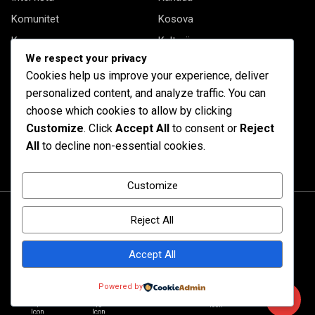
Komunitet
Kosova
Kryesore
Kulturë
We respect your privacy
Letërsi
Opinione
Cookies help us improve your experience, deliver
Profil
Shqipëria
personalized content, and analyze traffic. You can
Shqiptarët në biznes
Stil Jete
choose which cookies to allow by clicking
Customize
. Click
Accept All
to consent or
Reject
Të tjera
All
to decline non-essential cookies.
Customize
Reject All
Accept All
© 2020 Barta. All Rights Reserved. by
RadiusTheme
Powered by
Shqipëri
Diasporë
Kanada
Kulturë