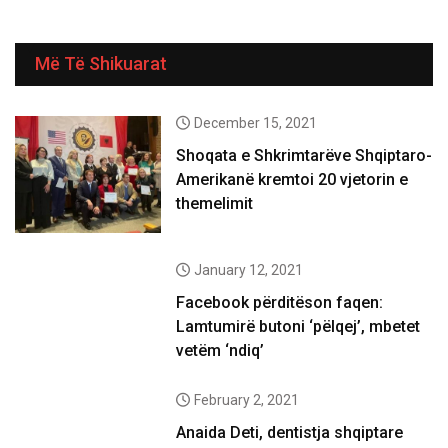
Më Të Shikuarat
December 15, 2021
Shoqata e Shkrimtarëve Shqiptaro-
Amerikanë kremtoi 20 vjetorin e
themelimit
January 12, 2021
Facebook përditëson faqen:
Lamtumirë butoni ‘pëlqej’, mbetet
vetëm ‘ndiq’
February 2, 2021
Anaida Deti, dentistja shqiptare