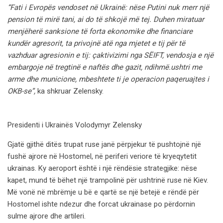
“Fati i Evropës vendoset në Ukrainë: nëse Putini nuk merr një
pension të mirë tani, ai do të shkojë më tej. Duhen miratuar
menjëherë sanksione të forta ekonomike dhe financiare
kundër agresorit, ta privojnë atë nga mjetet e tij për të
vazhduar agresionin e tij: çaktivizimi nga SËIFT, vendosja e një
embargoje në tregtinë e naftës dhe gazit, ndihmë.ushtri me
arme dhe municione, mbeshtete ti je operacion paqeruajtes i
OKB-se”,
ka shkruar Zelensky.
Presidenti i Ukrainës Volodymyr Zelensky
Gjatë gjithë ditës trupat ruse janë përpjekur të pushtojnë një
fushë ajrore në Hostomel, në periferi veriore të kryeqytetit
ukrainas. Ky aeroport është i një rëndësie strategjike: nëse
kapet, mund të bëhet një trampolinë për ushtrinë ruse në Kiev.
Më vonë në mbrëmje u bë e qartë se një betejë e rëndë për
Hostomel ishte ndezur dhe forcat ukrainase po përdornin
sulme ajrore dhe artileri.