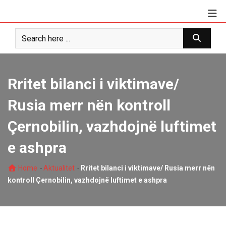
Skip
to
content
Rritet bilanci i viktimave/
Rusia merr nën kontroll
Çernobilin, vazhdojnë luftimet
e ashpra
-
-
Home
Aktualitet
Rritet bilanci i viktimave/ Rusia merr nën
kontroll Çernobilin, vazhdojnë luftimet e ashpra