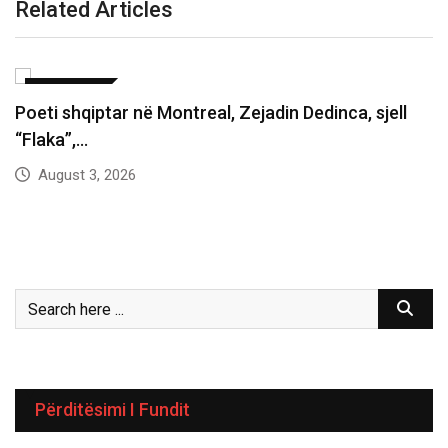
Related Articles
ARTE-MEDIA
Nga Zvërneci në “Sunny Hill”: Flamingot e
protestës…
July 31, 2026
Përditësimi I Fundit