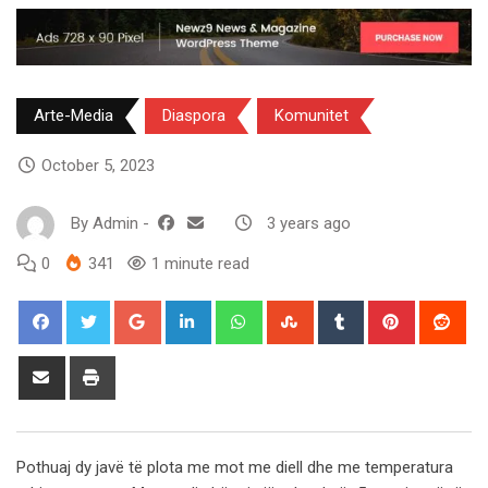
Arte-Media
Diaspora
Komunitet
October 5, 2023
By
Admin
-
3 years ago
0
341
1 minute read
Google+
LinkedIn
Whatsapp
StumbleUpon
Tumblr
Pinterest
Red
Share
Print
via
Email
Pothuaj dy javë të plota me mot me diell dhe me temperatura