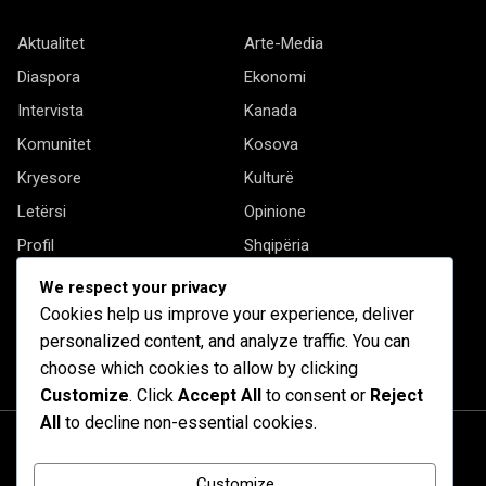
Aktualitet
Arte-Media
Diaspora
Ekonomi
Intervista
Kanada
Komunitet
Kosova
Kryesore
Kulturë
Letërsi
Opinione
Profil
Shqipëria
Shqiptarët në biznes
Stil Jete
We respect your privacy
Të tjera
Cookies help us improve your experience, deliver
personalized content, and analyze traffic. You can
choose which cookies to allow by clicking
Customize
. Click
Accept All
to consent or
Reject
All
to decline non-essential cookies.
Customize