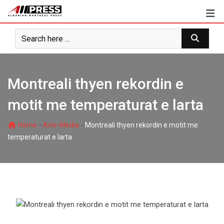
Skip
to
content
Montreali thyen rekordin e
motit me temperaturat e larta
-
-
Home
Arte-Media
Montreali thyen rekordin e motit me
temperaturat e larta