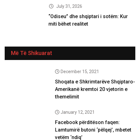
July 31, 2026
“Odiseu” dhe shqiptari i sotëm: Kur
miti bëhet realitet
Më Të Shikuarat
December 15, 2021
Shoqata e Shkrimtarëve Shqiptaro-
Amerikanë kremtoi 20 vjetorin e
themelimit
January 12, 2021
Facebook përditëson faqen:
Lamtumirë butoni ‘pëlqej’, mbetet
vetëm ‘ndiq’