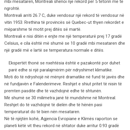
mbi mesataren, Montreali shënoi një rekord për 5 tetorin më të
ngrohtë.
Montreali arriti 26.7 C, duke vendosur një rekord të vendosur në
vitin 1953. Rrethina të provincës së Quebec-ut thyen rekordet e
mëparshme të motit prej ditës së martë.
Montreali e nisi ditën e enjte me një temperaturë prej 17 gradë
Celsius, e cila është më shumë se 10 gradë mbi mesataren dhe
një gradë më e lartë se temperatura normale e ditës.
Ekspertët thonë se nxehtësia është e pazakontë por duhet
parë edhe si një paralajmërim për ndryshimet klimatike.
Moti do të ndryshojë në mënyrë dramatike në fund të javës dhe
në fundjavën e Falenderimeve. Reshjet e shiut pritet të nisin të
premten pasdite dhe të vazhdojnë edhe të shtunën.
Më shumë se 30 milimetra janë të mundshme në Montreal.
Reshjet do të vazhdojnë të dielën dhe të hënën pasi
temperaturat do të bien nën mesataren.
Në të njëjtën kohë, Agjencia Evropiane e Klimës raporton se
planeti këtë vit theu rekord në shtator duke arritur 0.93 gradë