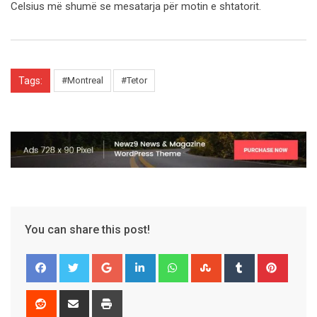
Celsius më shumë se mesatarja për motin e shtatorit.
Tags:
#Montreal
#Tetor
You can share this post!
Google+
LinkedIn
Whatsapp
StumbleUpon
Tumblr
Pinter
Reddit
Share
Print
via