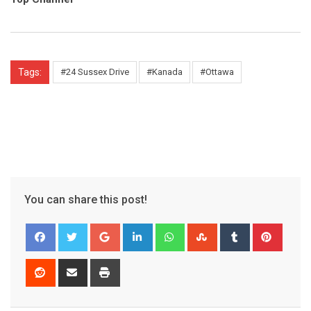
Tags:
#24 Sussex Drive
#Kanada
#Ottawa
You can share this post!
Google+
LinkedIn
Whatsapp
StumbleUpon
Tumblr
Pinter
Reddit
Share
Print
via
Email