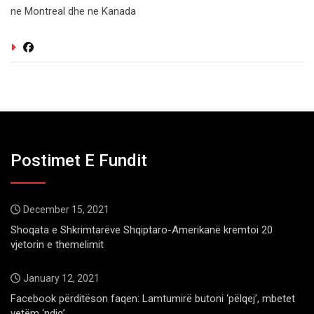
ne Montreal dhe ne Kanada
Postimet E Fundit
December 15, 2021
Shoqata e Shkrimtarëve Shqiptaro-Amerikanë kremtoi 20
vjetorin e themelimit
January 12, 2021
Facebook përditëson faqen: Lamtumirë butoni ‘pëlqej’, mbetet
vetëm ‘ndiq’