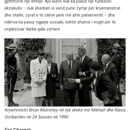
gjithmonë një shtëpi. Ajo kurrë nuk ka pasur një funksion
ekzekutiv – nuk shërben si vend pune zyrtar për kryeministrat
dhe stafin, zyrat e të cilëve janë më afër parlamentit – dhe
ndërsa ka pasur ngjarje sociale, është shumë i vogël për të
organizuar darka gala zyrtare.
Kryeministri Brian Mulroney në një drekë me Mikhail dhe Raisa
Gorbachev në 24 Sussex në 1990
Top Channel