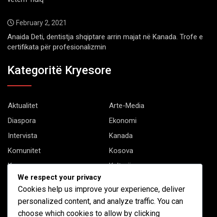
February 2, 2021
Anaida Deti, dentistja shqiptare arrin majat në Kanada. Trofe e
certifikata për profesionalizmin
Kategoritë Kryesore
Aktualitet
Arte-Media
Diaspora
Ekonomi
Intervista
Kanada
Komunitet
Kosova
Kryesore
Kulturë
We respect your privacy
Letërsi
Opinione
Cookies help us improve your experience, deliver
Profil
Shqipëria
personalized content, and analyze traffic. You can
Shqiptarët në biznes
Stil Jete
choose which cookies to allow by clicking