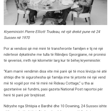
Kryeministri Pierre Elliott Trudeau, në një drekë pune në 24
Sussex në 1970
Por ai vendosi që më mirë të transferonte familjen e tij në një
ndërtesë dykatëshe me tulla të Rilindjes Gjeorgjiane, në pronësi
të qeverisë, rreth një kilometër larg kur të bëhej kryeministër.
“Kam marrë vendimin disa vite më parë që të mos lëvizja në atë
shtëpi dhe të sigurohesha që familja ime të jetonte në një vend
më të vogël por më të mirë në Rideau Cottage,” u tha ai
gazetarëve së fundmi, pasi gazeta National Post raportoi për
herë të parë për brejtësat.
Ndryshe nga Shtëpia e Bardhë dhe 10 Downing, 24 Sussex ishte