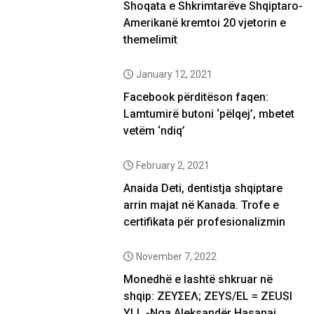
Shoqata e Shkrimtarëve Shqiptaro-
Amerikanë kremtoi 20 vjetorin e
themelimit
January 12, 2021
Facebook përditëson faqen:
Lamtumirë butoni ‘pëlqej’, mbetet
vetëm ‘ndiq’
February 2, 2021
Anaida Deti, dentistja shqiptare
arrin majat në Kanada. Trofe e
certifikata për profesionalizmin
November 7, 2022
Monedhë e lashtë shkruar në
shqip: ΖΕΥΣΕΛ; ZEYS/EL = ZEUSI
YLL -Nga Aleksandër Hasanaj