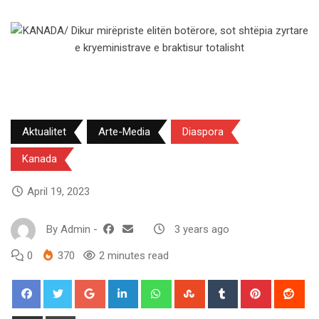
Aktualitet
Arte-Media
Diaspora
Kanada
April 19, 2023
By
Admin
-
3 years ago
0
370
2 minutes read
Google+
LinkedIn
Whatsapp
StumbleUpon
Tumblr
Pinterest
Red