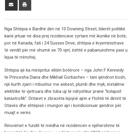
Share
Print
via
Email
Nga Shtëpia e Bardhë deri në 10 Downing Street, liderët politikë
kanë jetuar në disa prej rezidencave zyrtare më ikonike në botë,
por në Kanada, fati i 24 Sussex Drive, shtëpia e kryeministrave
të vendit për më shumë se 70 vjet, është e pabanueshme pasi u
lejua të rrënohej.
Shtëpia që ka mirëpritur elitën botërore – nga John F Kennedy
te Princesha Diana dhe Mikhail Gorbachev – tani qëndron bosh,
një kurth zjarri i mbushur me asbest, plumb dhe myk, instalime
elektrike të vjetruara dhe tuba uji të ndryshkur pranë “kolapsit
katastrofik”. Dritaret e zbrazëta lejojnë ajrin e ftohtë të dimrit të
Otavës dhe shtëpisë i mungon ajri i kondicionuar qendror për
muajt e verës.
Rinovimet e fundit të mëdha në rezidencën e njëhershme të