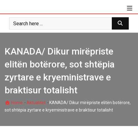
Skip
to
content
KANADA/ Dikur mirëpriste
elitën botërore, sot shtëpia
zyrtare e kryeministrave e
braktisur totalisht
-
-
Home
Aktualitet
KANADA/ Dikur mirëpriste elitën botërore,
sot shtëpia zyrtare e kryeministrave e braktisur totalisht