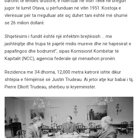
baronit të lëndës drusore, e ndërtuar në vitin 1868 në bregun
jugor të lumit Otava, u përfunduan në vitin 1951. Kostoja e
vlerësuar për ta rregulluar atë siç duhet tani është më shumë
se 26 milion dollarë.
Shqetësimi i fundit është një infektim brejtësish … me
jashtëqitje dhe trupa të pajetë midis mureve dhe në hapësirat e
papafingos dhe bodrumit”, sipas Komisionit Kombëtar të
Kapitalit (NCC), agjencia federale që menaxhon pronën.
Rezidenca me 34 dhoma, 12,000 metra katrorë ishte dikur
shtëpia e fëmijërisë së Justin Trudeau. Ai jetoi atje kur babai i tij,
Pierre Elliott Trudeau, shërbeu si kryeministër.