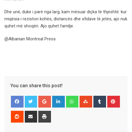
Dhe unë, duke i parë nga larg, kam mësuar diçka të thjeshtë: kur
miqësia i reziston kohës, distancës dhe sfidave të jetës, ajo nuk
quhet më shoqëri. Ajo quhet familje.
@Albanian Montreal Press
You can share this post!
Google+
LinkedIn
Whatsapp
StumbleUpon
Tumblr
Pinter
Reddit
Share
Print
via
Email