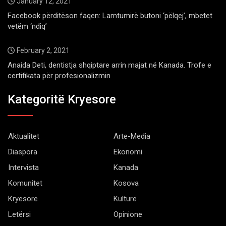
January 12, 2021
Facebook përditëson faqen: Lamtumirë butoni ‘pëlqej’, mbetet
vetëm ‘ndiq’
February 2, 2021
Anaida Deti, dentistja shqiptare arrin majat në Kanada. Trofe e
certifikata për profesionalizmin
Kategoritë Kryesore
Aktualitet
Arte-Media
Diaspora
Ekonomi
Intervista
Kanada
Komunitet
Kosova
Kryesore
Kulturë
Letërsi
Opinione