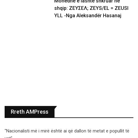
Monedhë e lashtë shkruar në
shqip: ΖΕΥΣΕΛ; ZEYS/EL = ZEUSI
YLL -Nga Aleksandër Hasanaj
Rreth AMPress
"Nacionalisti më i mirë është ai që dallon të metat e popullit të