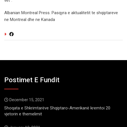
vet".
Albanian Montreal Press. Pasqyra e aktualitetit te shqiptareve
ne Montreal dhe ne Kanada
Postimet E Fundit
December 15, 2021
Shoqata e Shkrimtarëve Shqiptaro-Amerikanë kremtoi 20
vjetorin e themelimit