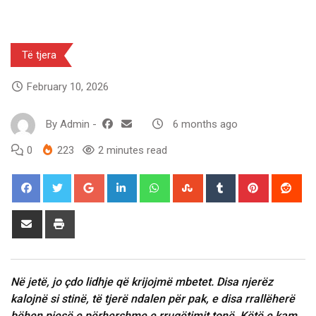
Të tjera
February 10, 2026
By
Admin
-
6 months ago
0
223
2 minutes read
Google+
LinkedIn
Whatsapp
StumbleUpon
Tumblr
Pinterest
Red
Share
Print
via
Email
Në jetë, jo çdo lidhje që krijojmë mbetet. Disa njerëz
kalojnë si stinë, të tjerë ndalen për pak, e disa rrallëherë
bëhen pjesë e përhershme e rrugëtimit tonë. Këtë e kam