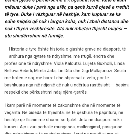
mësuar duke i parë nga afër, pa qenë kurrë pjesë e rrethit
të tyre. Duke i vëzhguar në heshtje, kam kuptuar se ka
edhe miqësi që nuk i largon koha, nuk i zbeh distanca dhe
nuk i thyen vështirësitë. Ato nuk mbeten thjesht miqësi —
ato shndërrohen në familje.
Historia e tyre është historia e gjashtë grave në diasporë, të
ardhura nga qytete të ndryshme, me rrugë, ëndrra dhe
profesione të ndryshme: Viola Kaloutsi, Luljeta Guxholli, Linda
Bellova Bebeti, Mirela Jata, Lin Dita dhe Gigi Mollajonuzi. Secila
me botën e saj, me barrët dhe shpresat e veta, por të
bashkuara nga një ndjenjë që nuk u ndërtua rastësisht — besimi,
respekti dhe përkushtimi ndaj njëra-tjetrës.
I kam parë në momente të zakonshme dhe në momente të
veçanta. Në biseda të thjeshta, në të qeshura të papritura, në
heshtje që flisnin më shumë se fjalët. Jeta në diasporë nuk i
kurseu. Ajo i vuri përballë mungesës, mallëngjimit, pasigurisë