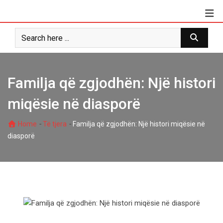
Skip
to
content
Familja që zgjodhën: Një histori
miqësie në diasporë
-
-
Home
Të tjera
Familja që zgjodhën: Një histori miqësie në
diasporë