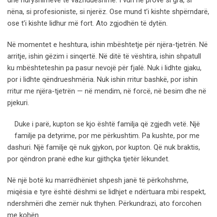
dhe ndryshimeve të vazhdueshme. I vuri në provë si gra, si
nëna, si profesioniste, si njerëz. Ose mund t’i kishte shpërndarë,
ose t’i kishte lidhur më fort. Ato zgjodhën të dytën.
Në momentet e heshtura, ishin mbështetje për njëra-tjetrën. Në
arritje, ishin gëzim i sinqertë. Në ditë të vështira, ishin shpatull
ku mbështeteshin pa pasur nevojë për fjalë. Nuk i lidhte gjaku,
por i lidhte qëndrueshmëria. Nuk ishin rritur bashkë, por ishin
rritur me njëra-tjetrën — në mendim, në forcë, në besim dhe në
pjekuri.
Duke i parë, kupton se kjo është familja që zgjedh vetë. Një
familje pa detyrime, por me përkushtim. Pa kushte, por me
dashuri. Një familje që nuk gjykon, por kupton. Që nuk braktis,
por qëndron pranë edhe kur gjithçka tjetër lëkundet.
Në një botë ku marrëdhëniet shpesh janë të përkohshme,
miqësia e tyre është dëshmi se lidhjet e ndërtuara mbi respekt,
ndershmëri dhe zemër nuk thyhen. Përkundrazi, ato forcohen
me kohën.