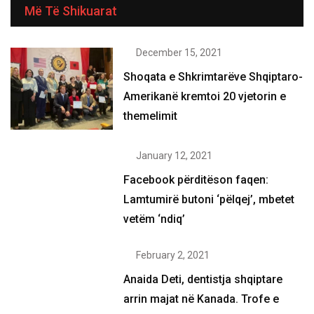
Më Të Shikuarat
December 15, 2021
Shoqata e Shkrimtarëve Shqiptaro-
Amerikanë kremtoi 20 vjetorin e
themelimit
January 12, 2021
Facebook përditëson faqen:
Lamtumirë butoni ‘pëlqej’, mbetet
vetëm ‘ndiq’
February 2, 2021
Anaida Deti, dentistja shqiptare
arrin majat në Kanada. Trofe e