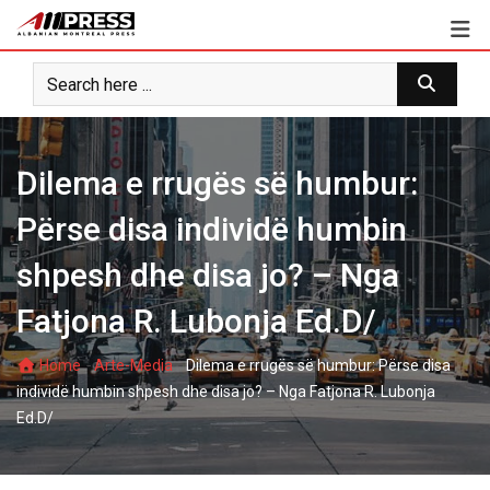
Skip
to
content
Dilema e rrugës së humbur:
Përse disa individë humbin
shpesh dhe disa jo? – Nga
Fatjona R. Lubonja Ed.D/
-
-
Home
Arte-Media
Dilema e rrugës së humbur: Përse disa
individë humbin shpesh dhe disa jo? – Nga Fatjona R. Lubonja
Ed.D/