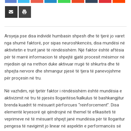
Share
Print
via
Email
Arsyeja pse disa individë humbasin shpesh dhe të tjerë jo varet
nga shumë faktorë, por sipas neuroshkencës, disa mundësi në
aktivitetin e trurit janë të rëndësishëm. Një faktor është aftësia
për të marrë informacion të shpejtë gjatë procesit mësimor në
mjedisin që na rrethon duke aktivuar rrugë të shkurtra dhe të
shpejta nervore dhe shmangur pjesë të tjera të panevojshme
për proçesin në tru.
Në vazhdim, një tjetër faktor i rëndësishëm është mundësia e
aktivizimit në tru të pjesës llogaritëse/kalkulus të bashkangjitur
brenda kuadrit të mësuarit përforcues “reinforcement”. Disa
elementë kryesorë që qëndrojnë në themel të efikasiteti të
veprimeve në të mësuarit shpejt janë mundësia për të llogaritur
pengesa të navigimit jo linear në aspektin e performancës së