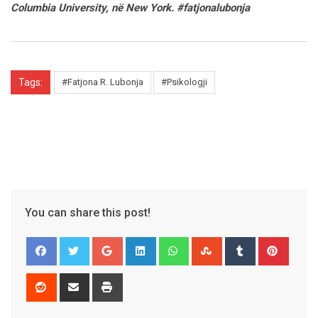
Columbia University, në New York. #fatjonalubonja
Tags:
#Fatjona R. Lubonja
#Psikologji
You can share this post!
Google+
LinkedIn
Whatsapp
StumbleUpon
Tumblr
Pinter
Reddit
Share
Print
via
Email