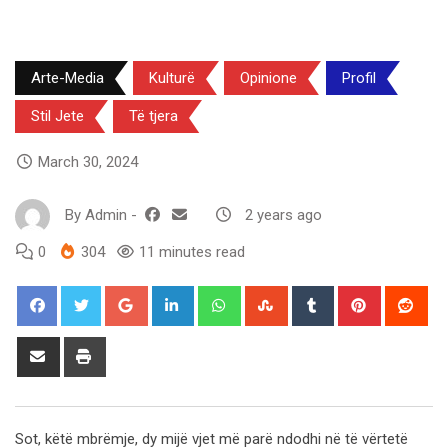
Arte-Media
Kulturë
Opinione
Profil
Stil Jete
Të tjera
March 30, 2024
By
Admin
-
2 years ago
0
304
11 minutes read
Google+
LinkedIn
Whatsapp
StumbleUpon
Tumblr
Pinterest
Red
Share
Print
via
Email
Sot, këtë mbrëmje, dy mijë vjet më parë ndodhi në të vërtetë