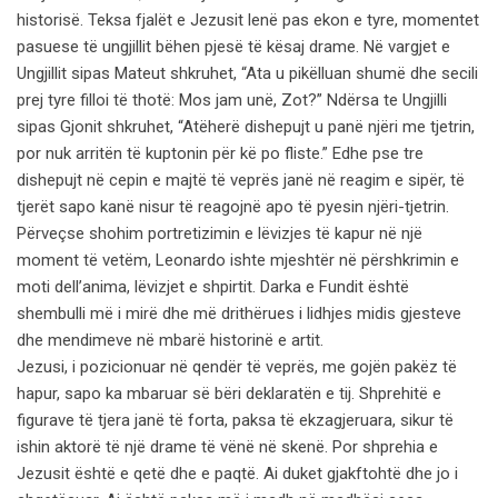
historisë. Teksa fjalët e Jezusit lenë pas ekon e tyre, momentet
pasuese të ungjillit bëhen pjesë të kësaj drame. Në vargjet e
Ungjillit sipas Mateut shkruhet, “Ata u pikëlluan shumë dhe secili
prej tyre filloi të thotë: Mos jam unë, Zot?” Ndërsa te Ungjilli
sipas Gjonit shkruhet, “Atëherë dishepujt u panë njëri me tjetrin,
por nuk arritën të kuptonin për kë po fliste.” Edhe pse tre
dishepujt në cepin e majtë të veprës janë në reagim e sipër, të
tjerët sapo kanë nisur të reagojnë apo të pyesin njëri-tjetrin.
Përveçse shohim portretizimin e lëvizjes të kapur në një
moment të vetëm, Leonardo ishte mjeshtër në përshkrimin e
moti dell’anima, lëvizjet e shpirtit. Darka e Fundit është
shembulli më i mirë dhe më drithërues i lidhjes midis gjesteve
dhe mendimeve në mbarë historinë e artit.
Jezusi, i pozicionuar në qendër të veprës, me gojën pakëz të
hapur, sapo ka mbaruar së bëri deklaratën e tij. Shprehitë e
figurave të tjera janë të forta, paksa të ekzagjeruara, sikur të
ishin aktorë të një drame të vënë në skenë. Por shprehia e
Jezusit është e qetë dhe e paqtë. Ai duket gjakftohtë dhe jo i