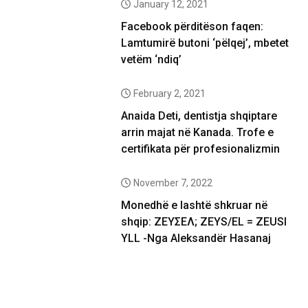
January 12, 2021
Facebook përditëson faqen:
Lamtumirë butoni ‘pëlqej’, mbetet
vetëm ‘ndiq’
February 2, 2021
Anaida Deti, dentistja shqiptare
arrin majat në Kanada. Trofe e
certifikata për profesionalizmin
November 7, 2022
Monedhë e lashtë shkruar në
shqip: ΖΕΥΣΕΛ; ZEYS/EL = ZEUSI
YLL -Nga Aleksandër Hasanaj