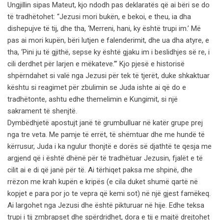
Ungjillin sipas Mateut, kjo ndodh pas deklaratës që ai bëri se do
të tradhëtohet: “Jezusi mori bukën, e bekoi, e theu, ia dha
dishepujve të tij, dhe tha, ‘Merreni, hani, ky është trupi im.’ Më
pas ai mori kupën, bëri lutjen e falenderimit, dhe ua dha atyre, e
tha, ‘Pini ju të gjithë, sepse ky është gjaku im i beslidhjes së re, i
cili derdhet për larjen e mëkateve.’” Kjo pjesë e historisë
shpërndahet si valë nga Jezusi për tek të tjerët, duke shkaktuar
kështu si reagimet për zbulimin se Juda ishte ai që do e
tradhëtonte, ashtu edhe themelimin e Kungimit, si një
sakrament të shenjtë.
Dymbëdhjetë apostujt janë të grumbulluar në katër grupe prej
nga tre veta. Me pamje të errët, të shëmtuar dhe me hundë të
kërrusur, Juda i ka ngulur thonjtë e dorës së djathtë te qesja me
argjend që i është dhënë për të tradhëtuar Jezusin, fjalët e të
cilit ai e di që janë për të. Ai tërhiqet paksa me shpinë, dhe
rrëzon me krah kupën e kripës (e cila duket shumë qartë në
kopjet e para por jo te vepra që kemi sot) në një gjest famëkeq.
Ai largohet nga Jezusi dhe është pikturuar në hije. Edhe teksa
trupi i tij zmbrapset dhe spërdridhet, dora e tij e majtë drejtohet