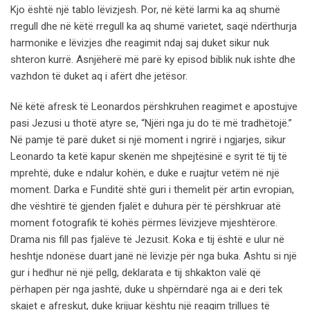
Kjo është një tablo lëvizjesh. Por, në këtë larmi ka aq shumë
rregull dhe në këtë rregull ka aq shumë varietet, saqë ndërthurja
harmonike e lëvizjes dhe reagimit ndaj saj duket sikur nuk
shteron kurrë. Asnjëherë më parë ky episod biblik nuk ishte dhe
vazhdon të duket aq i afërt dhe jetësor.
Në këtë afresk të Leonardos përshkruhen reagimet e apostujve
pasi Jezusi u thotë atyre se, “Njëri nga ju do të më tradhëtojë.”
Në pamje të parë duket si një moment i ngrirë i ngjarjes, sikur
Leonardo ta ketë kapur skenën me shpejtësinë e syrit të tij të
mprehtë, duke e ndalur kohën, e duke e ruajtur vetëm në një
moment. Darka e Funditë shtë guri i themelit për artin evropian,
dhe vështirë të gjenden fjalët e duhura për të përshkruar atë
moment fotografik të kohës përmes lëvizjeve mjeshtërore.
Drama nis fill pas fjalëve të Jezusit. Koka e tij është e ulur në
heshtje ndonëse duart janë në lëvizje për nga buka. Ashtu si një
gur i hedhur në një pellg, deklarata e tij shkakton valë që
përhapen për nga jashtë, duke u shpërndarë nga ai e deri tek
skajet e afreskut, duke krijuar kështu një reagim trillues të