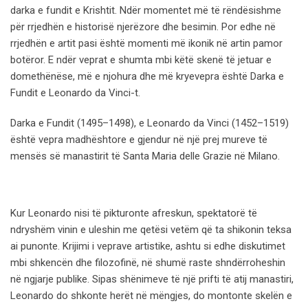
darka e fundit e Krishtit. Ndër momentet më të rëndësishme
për rrjedhën e historisë njerëzore dhe besimin. Por edhe në
rrjedhën e artit pasi është momenti më ikonik në artin pamor
botëror. E ndër veprat e shumta mbi këtë skenë të jetuar e
domethënëse, më e njohura dhe më kryevepra është Darka e
Fundit e Leonardo da Vinci-t.
Darka e Fundit (1495–1498), e Leonardo da Vinci (1452–1519)
është vepra madhështore e gjendur në një prej mureve të
mensës së manastirit të Santa Maria delle Grazie në Milano.
Kur Leonardo nisi të pikturonte afreskun, spektatorë të
ndryshëm vinin e uleshin me qetësi vetëm që ta shikonin teksa
ai punonte. Krijimi i veprave artistike, ashtu si edhe diskutimet
mbi shkencën dhe filozofinë, në shumë raste shndërroheshin
në ngjarje publike. Sipas shënimeve të një prifti të atij manastiri,
Leonardo do shkonte herët në mëngjes, do montonte skelën e