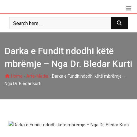
Skip
to
content
Darka e Fundit ndodhi këtë
mbrëmje – Nga Dr. Bledar Kurti
-
-
Home
Arte-Media
Darka e Fundit ndodhi këtë mbrëmje –
Nga Dr. Bledar Kurti