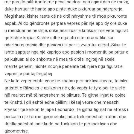
më pas do pikturonte me penel në dorë nga agimi deri në muzg,
duke harruar të hante apo pinte, duke pikturuar pa ndërprerje.
Megjithatë, kishte raste që në ditë ndryshme të mos pikturonte
aspak. Ai do qëndronte përpara veprës për një apo dy orë duke
u menduar në heshtje, duke analizuar e kritikuar me vete figurat
që kishte krijuar. Kishte edhe nga ato ditët dramatike kur
ndërthurej mania dhe pasioni i tij për t’i zvarritur gjërat. Sikur të
ishte zaptuar nga një kapriço apo pasion i momentit, pa pritur e
pa kujtuar, ai do shkonte në mes të ditës, ngjitej në skelë,
merrte penelin, hidhte ndonjë penelatë tek njëra nga figurat e
veprës, e pastaj largohej.
Në këtë vepër është vënë në zbatim perspektiva lineare, të cilën
artistët e Rilindjes e aplikonin në çdo vepër të tyre për të sjellë
një realitet më të natyrshëm në pikturë. Të gjitha linjat të çojnë
te Krishti, i cili është edhe qëllimi i kësaj vepre dhe mesazhi
kryesor që kërkon të japë Leonardo. Të gjitha figurat në afresk i
përkasin një forme gjeometrike, ndaj trekëndëshat, rrathët dhe
drejtkëndëshat janë kudo në funksion të perspektivës dhe
gjeometrisë.