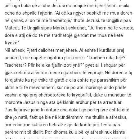
për nga buka që ai dhe Jezusi do ndajnë me njëri-tjetrin, e cila
edhe do shpallë fajtorin. “Ai që ka ngjyer bashkë me mua dorën
në çanak, ai do të më tradhëtojë,” thotë Jezusi, te Ungjilli sipas
Mateut. Te Ungjilli sipas Markut shkruhet, “Ju them në të vërtetë,
dora e atij që do të më tradhëtojë gjendet me mua në këtë
tryezë.”
Në afresk, Pjetri dallohet menjëherë. Ai është i kurdisur prej
acarimit, me supet e ngritura plot mërzi. “Tradhëti ndaj teje?
Tradhëtar? Për kë e ka fjalën zoti ynë?” pyet ai. I shquar për
gjaknxehtësi ai është mëse i gatshëm të veprojë. Në dorën e tij
të djathtë ka një thikë të gjatë e cila është një parashikim për
aktin e tij të mëvonshëm, kur në po atë mbrëmje ai do priste
veshin e një prej shërbëtorëve të kryepriftit, duke u munduar të
mbronte Jezusin nga ata që kishin ardhur për ta arrestuar.
Pas figurave janë tri dritare dhe duket që përtej tyre është ditë
dhe jo natë, fakt që bie në kundërshtim me titullin e afreskut,
por edhe me kulturën hebraike që darkonte për festa pas
perëndimit të diellit. Por dhoma ku u bë ky afresk nuk kishte