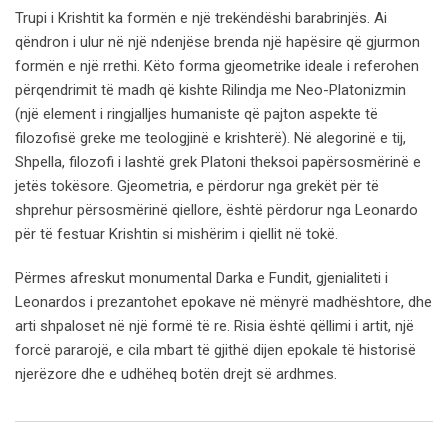
Trupi i Krishtit ka formën e një trekëndëshi barabrinjës. Ai
qëndron i ulur në një ndenjëse brenda një hapësire që gjurmon
formën e një rrethi. Këto forma gjeometrike ideale i referohen
përqendrimit të madh që kishte Rilindja me Neo-Platonizmin
(një element i ringjalljes humaniste që pajton aspekte të
filozofisë greke me teologjinë e krishterë). Në alegorinë e tij,
Shpella, filozofi i lashtë grek Platoni theksoi papërsosmërinë e
jetës tokësore. Gjeometria, e përdorur nga grekët për të
shprehur përsosmërinë qiellore, është përdorur nga Leonardo
për të festuar Krishtin si mishërim i qiellit në tokë.
Përmes afreskut monumental Darka e Fundit, gjenialiteti i
Leonardos i prezantohet epokave në mënyrë madhështore, dhe
arti shpaloset në një formë të re. Risia është qëllimi i artit, një
forcë pararojë, e cila mbart të gjithë dijen epokale të historisë
njerëzore dhe e udhëheq botën drejt së ardhmes.