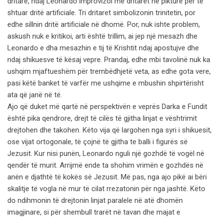
dritare, ndaj Leonardo improvizoi me dritaret në pikturë për të
shtuar dritë artificiale. Tri dritaret simbolizonin trinitetin, por
edhe sillnin dritë artificiale në dhomë. Por, nuk ishte problem,
askush nuk e kritikoi, arti është trillim, ai jep një mesazh dhe
Leonardo e dha mesazhin e tij të Krishtit ndaj apostujve dhe
ndaj shikuesve të kësaj vepre. Prandaj, edhe mbi tavolinë nuk ka
ushqim mjaftueshëm për trembëdhjetë veta, as edhe gota vere,
pasi këtë banket të varfër me ushqime e mbushin shpirtërisht
ata që janë në të.
Ajo që duket më qartë në perspektivën e veprës Darka e Fundit
është pika qendrore, drejt të cilës të gjitha linjat e vështrimit
drejtohen dhe takohen. Këto vija që largohen nga syri i shikuesit,
ose vijat ortogonale, të çojnë të gjitha te balli i figurës së
Jezusit. Kur nisi punën, Leonardo nguli një gozhdë të vogël në
qendër të murit. Arrijmë ende ta shohim vrimën e gozhdës në
anën e djathtë të kokës së Jezusit. Më pas, nga ajo pikë ai bëri
skalitje të vogla në mur të cilat rrezatonin për nga jashtë. Këto
do ndihmonin të drejtonin linjat paralele në atë dhomën
imagjinare, si për shembull trarët në tavan dhe majat e