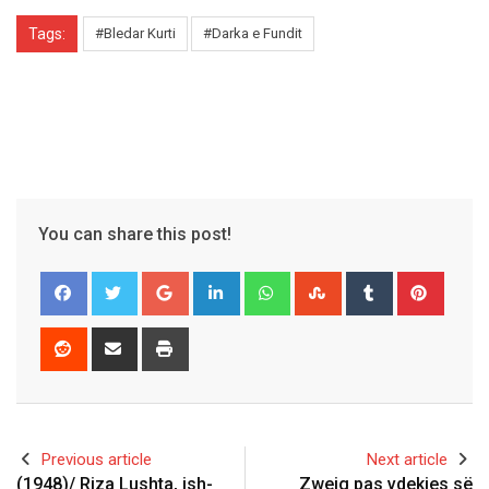
Tags:
#Bledar Kurti
#Darka e Fundit
You can share this post!
Google+
LinkedIn
Whatsapp
StumbleUpon
Tumblr
Pinter
Reddit
Share
Print
via
Email
Previous article
Next article
(1948)/ Riza Lushta, ish-
Zweig pas vdekjes së