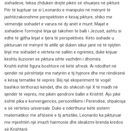
sixhadeve, teksa zhduken drejtë pikës së shuarjes në pikturë.
Për të kuptuar se si Leonardo e manipuloi në mënyrë të
jashtëzakonshme perspektivën e kësaj pikture, shiko me
vëmendje sixhadet e varura në dy anët e murit. Majat e
sixhadeve formojnë linja që takohen te balli i Jezusit, ashtu si
edhe të gjitha linjat e tjera të perspektivës. Këto sixhade u
pikturuan në mënyrë të atillë që duken sikur janë në të njëjtën
linjë me sixhadet e vërteta në sallën e ngrënies, duke krijuar
kështu iluzionin se piktura ishte vazhdim i dhomës.
Krishti është figura boshtore në këtë afresk. Ai ndodhet në
qendër në përshtatje me natyrën e tij hyjnore dhe me rëndësinë
e kësaj tematike të veprës. Bëj një eksperiment të vogël:
bashkoi tërthorazi këndet, dhe do shikosh një X të madh në
qendër të veprës, me pikën qendrore ballin e Krishtit. Ajo pikë
është pika e konvergjencës, personifikimi i Perëndisë, shpalosja
e së vërtetës universale. Duke e ndërthurur këtë sistem
matematikor me aftësinë e tij artistike, Leonardo ka pikturuar
me mjeshtëri një imazh harmonie dhe idealizmi brenda kredos
së Krishterë.