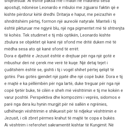
shqetësuar. Ai është paksa më i madh në madhësi sesa
apostujt, ndonëse Leonardo e mbuloi me zgjuarsi faktin që e
kishte përdorur këtë dredhi. Dritarja e hapur, me peizazhin e
shndritshëm përtej, formon një aureolë natyrale. Manteli i tij
është pikturuar me ngjyrë blu, një nga pigmentet më të shtrenjta
të kohës. Tek studimet e tij mbi optikën, Leonardo kishte
zbulura se objektet që kanë një sfond me dritë duken më të
mëdha sesa ato që kanë sfond të errët.
Dora e djathtë e Jezusit është e drejtuar për nga një gotë e
mbushur deri në çerek me verë të kuqe. Një detaj tejet i
çuditshëm është se, gishti i tij i vogël shihet përtej qelqit të
gotës. Pas gotës gjendet një pjatë dhe një copë bukë. Dora e tij
e majtë e ka pëllëmbën për nga lartë, duke treguar për nga një
copë tjetër buke, të cilën e sheh më vështrimin e tij me kokën e
varur poshtë. Perspektiva dhe kompozimi i veprës, sidomos e
parë nga dera ku hynin murgjit për në sallën e ngrënies,
udhëheqin vështrimin e shikuesit për të ndjekur vështrimin e
Jezusit, i cili zbret përmes krahut të majtë te copa e bukës.
Ai vështrim i referohet sakramentit kishtar të Kungimit. Në