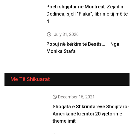
Poeti shqiptar në Montreal, Zejadin
Dedinca, sjell “Flaka”, librin e tij më të
ri
July 31, 2026
Popuj në kërkim të Besës… – Nga
Monika Stafa
Më Të Shikuarat
December 15, 2021
Shoqata e Shkrimtarëve Shqiptaro-
Amerikanë kremtoi 20 vjetorin e
themelimit