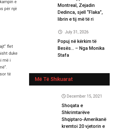
ë kampin e
Montreal, Zejadin
s për një
Dedinca, sjell “Flaka”,
librin e tij më të ri
July 31, 2026
Popuj në kërkim të
jt” flet
Besës… – Nga Monika
misht duke
Stafa
i më i
në”.
sor të
Më Të Shikuarat
December 15, 2021
Shoqata e
Shkrimtarëve
Shqiptaro-Amerikanë
kremtoi 20 vjetorin e