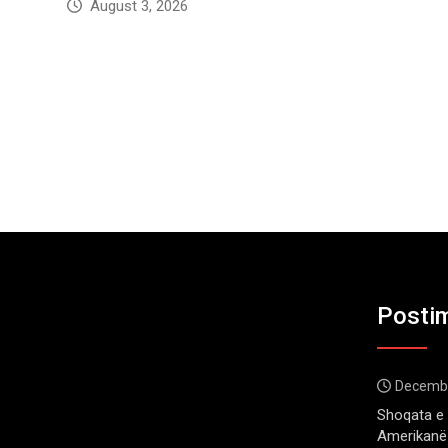
August 3, 2026
Postim
Decembe
Shoqata e 
Amerikanë 