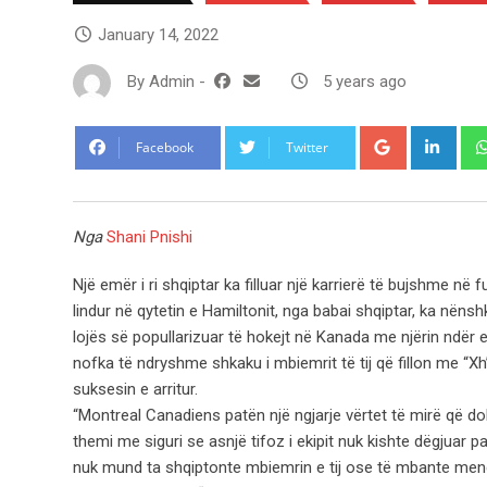
January 14, 2022
By
Admin
-
5 years ago
Google+
Link
Facebook
Twitter
Nga
Shani Pnishi
Një emër i ri shqiptar ka filluar një karrierë të bujshme në f
lindur në qytetin e Hamiltonit, nga babai shqiptar, ka nën
lojës së popullarizuar të hokejt në Kanada me njërin ndër
nofka të ndryshme shkaku i mbiemrit të tij që fillon me “X
suksesin e arritur.
“Montreal Canadiens patën një ngjarje vërtet të mirë që doli 
themi me siguri se asnjë tifoz i ekipit nuk kishte dëgjuar 
nuk mund ta shqiptonte mbiemrin e tij ose të mbante mend 