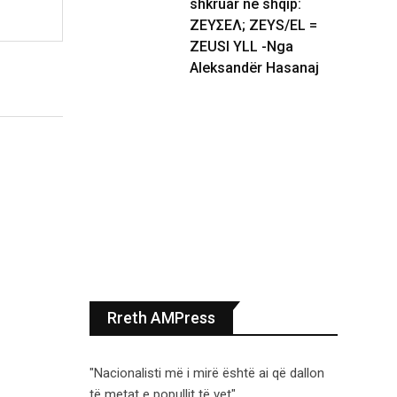
shkruar në shqip:
ΖΕΥΣΕΛ; ZEYS/EL =
ZEUSI YLL -Nga
Aleksandër Hasanaj
Rreth AMPress
"Nacionalisti më i mirë është ai që dallon
të metat e popullit të vet".