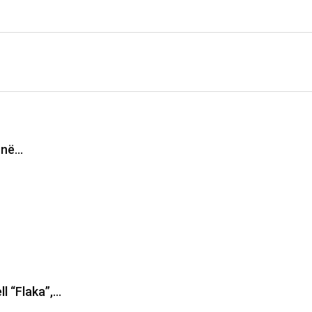
i në…
ll “Flaka”,…