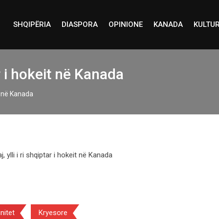
SHQIPËRIA
DIASPORA
OPINIONE
KANADA
KULTU
ar i hokeit në Kanada
it në Kanada
itet
Kryesore