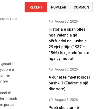
RECENT
POPULAR
COMMON
nutes read
August 7, 2026
Historia e spanjolles
nga Valencia që
përfundoi në Lushnje —
29 vjet pritje (1937 –
1966) të një telefonate
nga dy motrat
vjeçari i
August 7, 2026
ryesore e
ohur me
A duhet të mbetet Klosi
tar me
bashki ? (Ëndrrat e një
dite vere)
 mund të
tën, askush
August 3, 2026
m portali
Poeti shqiptar në