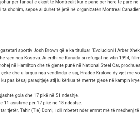
johur për fansat e ekipit të Montrealit kur e panë për herë të parë n
i ta shohim, sepse ai duhet të jetë në organizatën Montreal Canadien
gazetari sportiv Josh Brown që e ka titulluar “Evolucioni i Arbër Xheka
 dhe vjen nga Kosova. Ai erdhi në Kanada si refugjat në vitin 1994, filli
rohej në Hamilton dhe të gjente punë në National Steel Car, prodhues
 çeke dhe u largua nga vendlindja e saj, Hradec Kralove dy vjet më vo
ku pas kësaj paraqitjeje atij iu kërkua të merrte pjesë në kampin krye
 gjashtë gola dhe 17 pikë në 51 ndeshje.
e 11 asistime për 17 pikë në 18 ndeshje.
ar tjetër, Tahir (Tie) Domi, i cili mbetet ndër emrat më të mëdhenj të