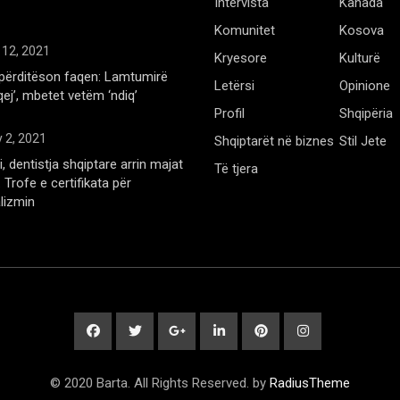
Intervista
Kanada
Komunitet
Kosova
 12, 2021
Kryesore
Kulturë
përditëson faqen: Lamtumirë
Letërsi
Opinione
qej’, mbetet vetëm ‘ndiq’
Profil
Shqipëria
 2, 2021
Shqiptarët në biznes
Stil Jete
, dentistja shqiptare arrin majat
Të tjera
Trofe e certifikata për
lizmin
© 2020 Barta. All Rights Reserved. by
RadiusTheme