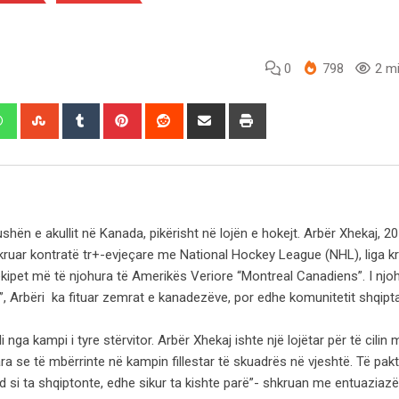
0
798
2 mi
edIn
Whatsapp
StumbleUpon
Tumblr
Pinterest
Reddit
Share
Print
via
Email
ushën e akullit në Kanada, pikërisht në lojën e hokejt. Arbër Xhekaj, 20 
shkruar kontratë tr+-evjeçare me National Hockey League (NHL), liga k
 ekipet më të njohura të Amerikës Veriore “Montreal Canadiens”. I nj
h”, Arbëri ka fituar zemrat e kanadezëve, por edhe komunitetit shqip
nga kampi i tyre stërvitor. Arbër Xhekaj ishte një lojëtar për të cilin
para se të mbërrinte në kampin fillestar të skuadrës në vjeshtë. Të pak
si ta shqiptonte, edhe sikur ta kishte parë”- shkruan me entuaziazë