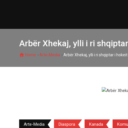
Skip
to
content
Arbër Xhekaj, ylli i ri shqipt
-
-
Home
Arte-Media
Arbër Xhekaj, ylli i ri shqiptar i hoke
Arte-Media
Diaspora
Kanada
Komun