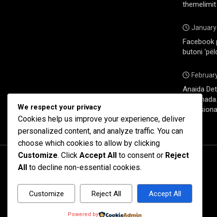
themelimit
January
Facebook 
butoni ‘pël
February
Anaida Deti
në Kanada. 
We respect your privacy
profesiona
Cookies help us improve your experience, deliver
personalized content, and analyze traffic. You can
choose which cookies to allow by clicking
Customize
. Click
Accept All
to consent or
Reject
All
to decline non-essential cookies.
Customize
Reject All
Accept All
Powered by