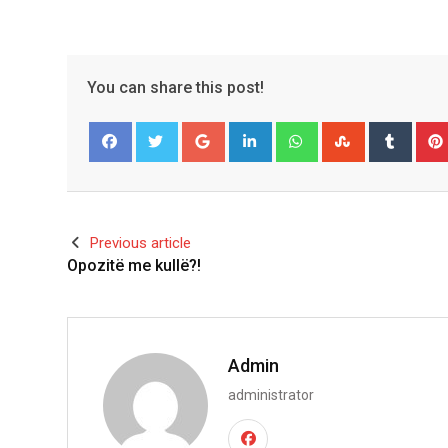
You can share this post!
Google+
LinkedIn
Whatsapp
StumbleUpo
Tumbl
Facebook
Twitter
Previous article
Opozitë me kullë?!
Admin
administrator