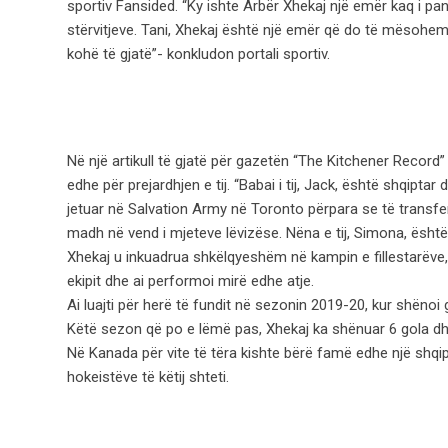
sportiv Fansided. “Ky ishte Arbër Xhekaj një emër kaq i pan
stërvitjeve. Tani, Xhekaj është një emër që do të mësohem
kohë të gjatë”- konkludon portali sportiv.
Në një artikull të gjatë për gazetën “The Kitchener Record” 
edhe për prejardhjen e tij. “Babai i tij, Jack, është shqiptar
jetuar në Salvation Army në Toronto përpara se të transfe
madh në vend i mjeteve lëvizëse. Nëna e tij, Simona, është
Xhekaj u inkuadrua shkëlqyeshëm në kampin e fillestarëve, 
ekipit dhe ai performoi mirë edhe atje.
Ai luajti për herë të fundit në sezonin 2019-20, kur shënoi
Këtë sezon që po e lëmë pas, Xhekaj ka shënuar 6 gola dh
Në Kanada për vite të tëra kishte bërë famë edhe një shqipt
hokeistëve të këtij shteti.