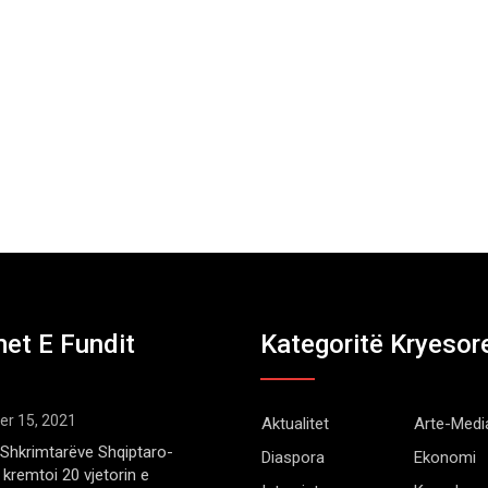
et E Fundit
Kategoritë Kryesor
r 15, 2021
Aktualitet
Arte-Medi
Shkrimtarëve Shqiptaro-
Diaspora
Ekonomi
kremtoi 20 vjetorin e