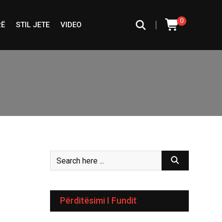
0
|
RË
STIL JETE
VIDEO
Përditësimi I Fundit