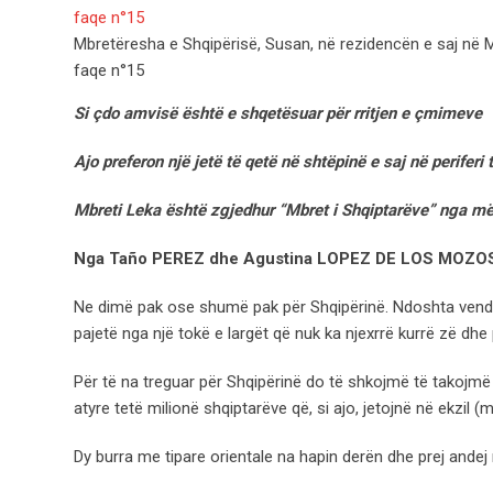
Mbretëresha e Shqipërisë, Susan, në rezidencën e saj në Ma
faqe n°15
Si çdo amvisë është e shqetësuar për rritjen e çmimeve
Ajo preferon një jetë të qetë në shtëpinë e saj në periferi 
Mbreti Leka është zgjedhur “Mbret i Shqiptarëve” nga më
Nga Taño PEREZ dhe Agustina LOPEZ DE LOS MOZO
Ne dimë pak ose shumë pak për Shqipërinë. Ndoshta vendndod
pajetë nga një tokë e largët që nuk ka njexrrë kurrë zë dhe
Për të na treguar për Shqipërinë do të shkojmë të takojmë
atyre tetë milionë shqiptarëve që, si ajo, jetojnë në ekzil
Dy burra me tipare orientale na hapin derën dhe prej andej