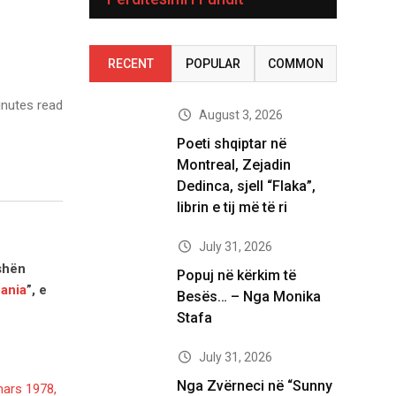
RECENT
POPULAR
COMMON
nutes read
August 3, 2026
Poeti shqiptar në
Montreal, Zejadin
Dedinca, sjell “Flaka”,
librin e tij më të ri
July 31, 2026
eshën
Popuj në kërkim të
bania
”, e
Besës… – Nga Monika
Stafa
July 31, 2026
Nga Zvërneci në “Sunny