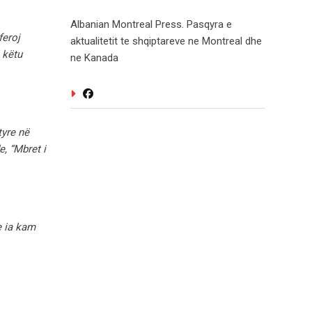
Albanian Montreal Press. Pasqyra e
feroj
aktualitetit te shqiptareve ne Montreal dhe
 këtu
ne Kanada
tyre në
e, “Mbret i
e ia kam