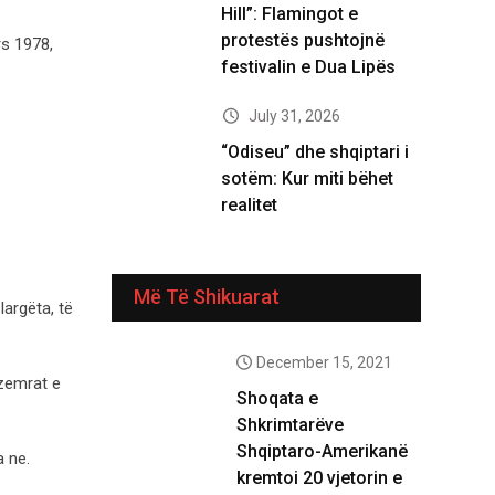
Hill”: Flamingot e
protestës pushtojnë
rs 1978,
festivalin e Dua Lipës
July 31, 2026
“Odiseu” dhe shqiptari i
sotëm: Kur miti bëhet
realitet
Më Të Shikuarat
largëta, të
December 15, 2021
 zemrat e
Shoqata e
Shkrimtarëve
Shqiptaro-Amerikanë
a ne.
kremtoi 20 vjetorin e