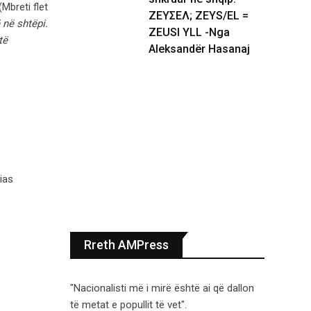
(Mbreti flet
ΖΕΥΣΕΛ; ZEYS/EL =
në shtëpi.
ZEUSI YLL -Nga
të
Aleksandër Hasanaj
ias
Rreth AMPress
"Nacionalisti më i mirë është ai që dallon
të metat e popullit të vet".