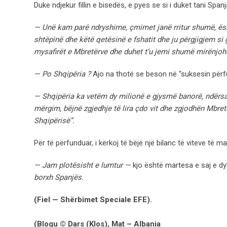
Duke ndjekur fillin e bisedës, e pyes se si i duket tani Spanj
— Unë kam parë ndryshime, çmimet janë rritur shumë, është
shtëpinë dhe këtë qetësinë e fshatit dhe ju përgjigjem si g
mysafirët e Mbretërve dhe duhet t’u jemi shumë mirënjoh
— Po Shqipëria ?
Ajo na thotë se beson në “suksesin përf
— Shqipëria ka vetëm dy milionë e gjysmë banorë, ndërsa 
mërgim, bëjnë zgjedhje të lira çdo vit dhe zgjodhën Mbreti
Shqipërisë”.
Për të përfunduar, i kërkoj të bëjë një bilanc të viteve të ma
— Jam plotësisht e lumtur —
kjo është martesa e saj e d
borxh Spanjës.
(Fiel — Shërbimet Speciale EFE).
(Blogu © Dars (Klos), Mat – Albania