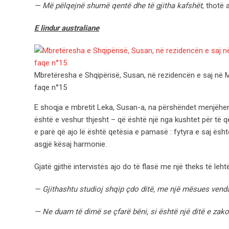
— Më pëlqejnë shumë qentë dhe të gjitha kafshët
, thotë 
E lindur australiane
Mbretëresha e Shqipërisë, Susan, në rezidencën e saj në Ma
faqe n°15
E shoqja e mbretit Leka, Susan-a, na përshëndet menjëherë,
është e veshur thjesht – që është një nga kushtet për të 
e parë që ajo lë është qetësia e pamasë : fytyra e saj është 
asgjë kësaj harmonie.
Gjatë gjithë intervistës ajo do të flasë me një theks të leht
— Gjithashtu studioj shqip çdo ditë, me një mësues vend
— Ne duam të dimë se çfarë bëni, si është një ditë e zak