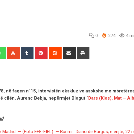
0
274
4 mi
edIn
Whatsapp
StumbleUpon
Tumblr
Pinterest
Reddit
Share
Print
via
Email
1978, në faqen n°15, intervistën ekskluzive asokohe me mbretër
 të cilën, Aurenc Bebja, nëpërmjet Blogut “
Dars (Klos), Mat – Al
id