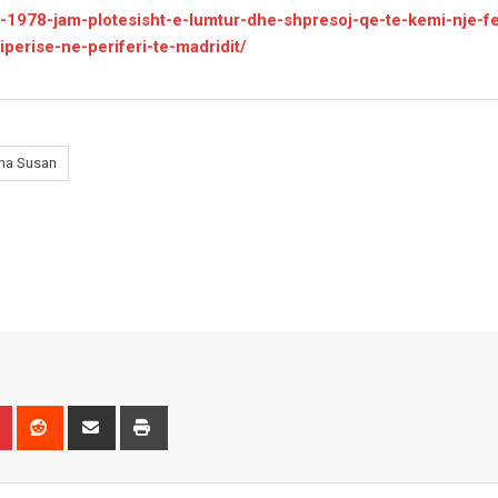
s-1978-jam-plotesisht-e-lumtur-dhe-shpresoj-qe-te-kemi-nje-f
perise-ne-periferi-te-madridit/
ha Susan
n
r
Pinterest
Reddit
Share
Print
via
Email