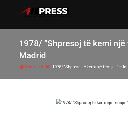
Skip
to
content
1978/ “Shpresoj të kemi një
Madrid
-
-
Home
Profil
1978/ “Shpresoj të kemi një fëmijë…” — I