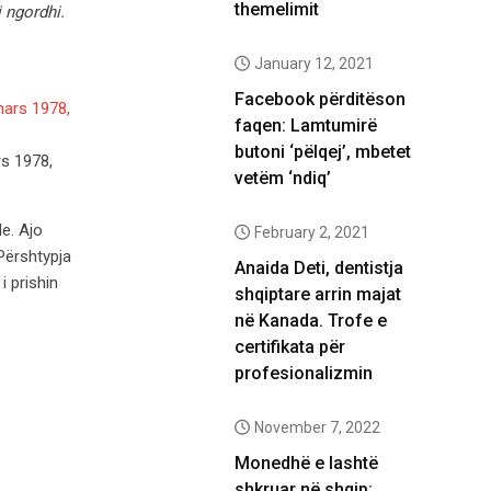
themelimit
 ngordhi.
January 12, 2021
Facebook përditëson
faqen: Lamtumirë
butoni ‘pëlqej’, mbetet
rs 1978,
vetëm ‘ndiq’
de. Ajo
February 2, 2021
Përshtypja
Anaida Deti, dentistja
i prishin
shqiptare arrin majat
në Kanada. Trofe e
certifikata për
profesionalizmin
November 7, 2022
Monedhë e lashtë
shkruar në shqip: