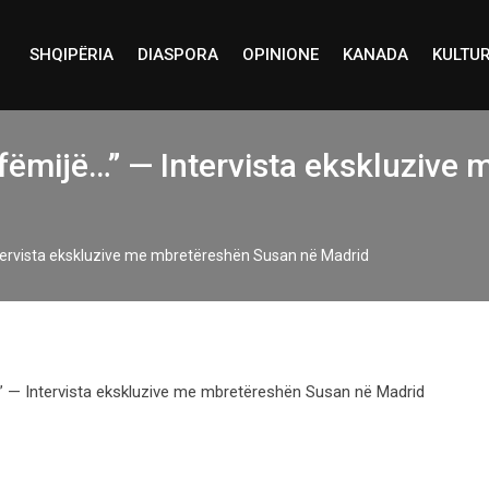
SHQIPËRIA
DIASPORA
OPINIONE
KANADA
KULTU
 fëmijë…” — Intervista ekskluziv
ntervista ekskluzive me mbretëreshën Susan në Madrid