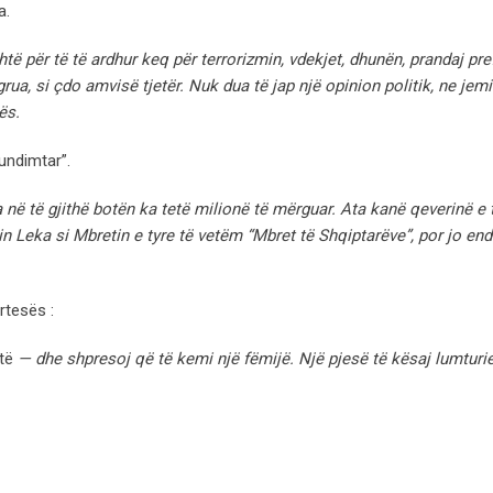
a.
 për të të ardhur keq për terrorizmin, vdekjet, dhunën, prandaj pre
rua, si çdo amvisë tjetër. Nuk dua të jap një opinion politik, ne jemi
ës.
undimtar”.
në të gjithë botën ka tetë milionë të mërguar. Ata kanë qeverinë e 
n Leka si Mbretin e tyre të vetëm “Mbret të Shqiptarëve”, por jo end
rtesës :
ytë
— dhe shpresoj që të kemi një fëmijë. Një pjesë të kësaj lumturi