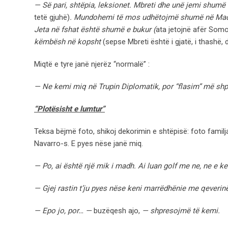
— Së pari, shtëpia, leksionet. Mbreti dhe unë jemi shumë
tetë gjuhë)
. Mundohemi të mos udhëtojmë shumë në Madrid,
Jeta në fshat është shumë e bukur (
ata jetojnë afër Som
këmbësh në kopsht
(sepse Mbreti është i gjatë, i thashë,
Miqtë e tyre janë njerëz “normalë” :
— Ne kemi miq në Trupin Diplomatik, por “flasim” më shpe
“Plotësisht e lumtur”
Teksa bëjmë foto, shikoj dekorimin e shtëpisë: foto familj
Navarro-s. E pyes nëse janë miq.
— Po, ai është një mik i madh.
Ai luan golf me ne, ne e ke
— Gjej rastin t’ju pyes nëse keni marrëdhënie me qeverinë
— Epo jo, por… —
buzëqesh ajo,
— shpresojmë të kemi.