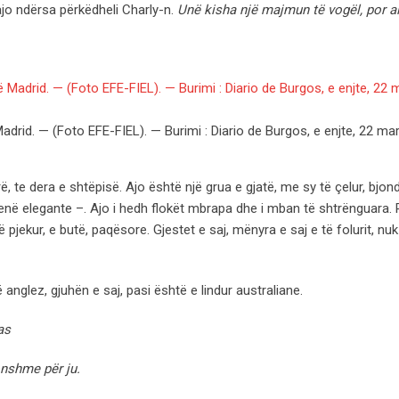
ajo ndërsa përkëdheli Charly-n.
Unë kisha një majmun të vogël, por ai
drid. — (Foto EFE-FIEL). — Burimi : Diario de Burgos, e enjte, 22 ma
 te dera e shtëpisë. Ajo është një grua e gjatë, me sy të çelur, bjon
qenë elegante –. Ajo i hedh flokët mbrapa dhe i mban të shtrënguara. 
pjekur, e butë, paqësore. Gjestet e saj, mënyra e saj e të folurit, nuk 
ë anglez, gjuhën e saj, pasi është e lindur australiane.
as
onshme për ju.