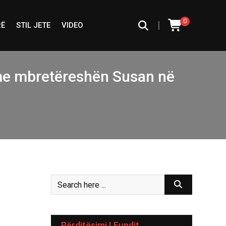
0
|
RË
STIL JETE
VIDEO
e me mbretëreshën Susan në
Përditësimi I Fundit