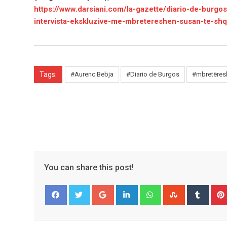
https://www.darsiani.com/la-gazette/diario-de-burgo
intervista-ekskluzive-me-mbretereshen-susan-te-shqi
Tags:
#Aurenc Bebja
#Diario de Burgos
#mbretëres
You can share this post!
Google+
LinkedIn
Whatsapp
StumbleUpo
Tumbl
Facebook
Twitter