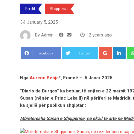
Profil
Shqipëria
January 5, 2025
By
Admin
-
2 years ago
Google+
Link
Facebook
Twitter
Nga
Aurenc Bebja
*, Francë – 5 Janar 2025
“Diario de Burgos” ka botuar, të enjten e 22 marsit 
Susan (nënën e Princ Leka II) në përiferi të Madridit,
ka sjellë për publikun shqiptar :
Mbretëresha Susan e Shqipërisë, në ekzil të artë në Madr