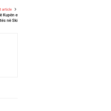
 article
 në Kupën e
tës në Ski