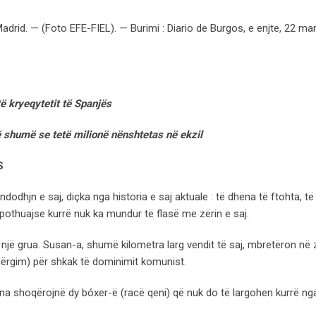
drid. — (Foto EFE-FIEL). — Burimi : Diario de Burgos, e enjte, 22 ma
të kryeqytetit të Spanjës
 shumë se tetë milionë nënshtetas në ekzil
S
hjn e saj, diçka nga historia e saj aktuale : të dhëna të ftohta, të 
 pothuajse kurrë nuk ka mundur të flasë me zërin e saj.
 një grua. Susan-a, shumë kilometra larg vendit të saj, mbretëron në
 (mërgim) për shkak të dominimit komunist.
 na shoqërojnë dy bóxer-ë (racë qeni) që nuk do të largohen kurrë ng