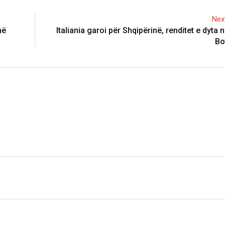
Next
në
Italiania garoi për Shqipërinë, renditet e dyta
Bo