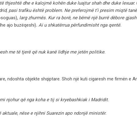
 të thjeshtë dhe e kalojmë kohën duke luajtur shah dhe duke lexuar.
 pasi trafiku është problem. Ne preferojmë t’i presim miqtë tanë 
osoguas)
, larg zhurmës. Kur ra borë, ne bëmë një burrë dëbore gjash
 dhe ajo buzëqeshi)
.
Ai u shkatërrua përfundimisht nga qentë.
sh me të tjerë që nuk kanë lidhje me jetën politike.
are, ndoshta objekte shqiptare. Shoh një kuti cigaresh me firmën e Ar
mi njohur që nga koha e tij si kryebashkiak i Madridit.
 aktuale, nëse e njihni Suarezin apo ndonjë ministër.