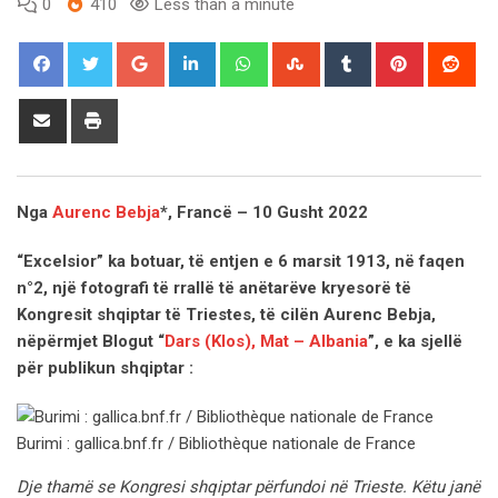
0
410
Less than a minute
Google+
LinkedIn
Whatsapp
StumbleUpon
Tumblr
Pinterest
Red
Share
Print
via
Email
Nga
Aurenc Bebja
*, Francë – 10 Gusht 2022
“Excelsior” ka botuar, të entjen e 6 marsit 1913, në faqen
n°2, një fotografi të rrallë të anëtarëve kryesorë të
Kongresit shqiptar të Triestes, të cilën Aurenc Bebja,
nëpërmjet Blogut “
Dars (Klos), Mat – Albania
”, e ka sjellë
për publikun shqiptar :
Burimi : gallica.bnf.fr / Bibliothèque nationale de France
Dje thamë se Kongresi shqiptar përfundoi në Trieste. Këtu janë