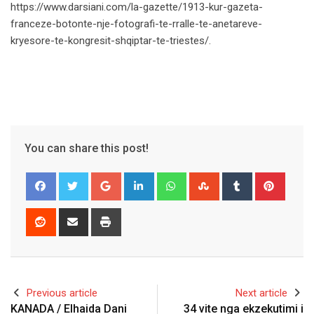
https://www.darsiani.com/la-gazette/1913-kur-gazeta-
franceze-botonte-nje-fotografi-te-rralle-te-anetareve-
kryesore-te-kongresit-shqiptar-te-triestes/.
You can share this post!
Google+
LinkedIn
Whatsapp
StumbleUpon
Tumblr
Pinter
Reddit
Share
Print
via
Email
Previous article
Next article
KANADA / Elhaida Dani
34 vite nga ekzekutimi i