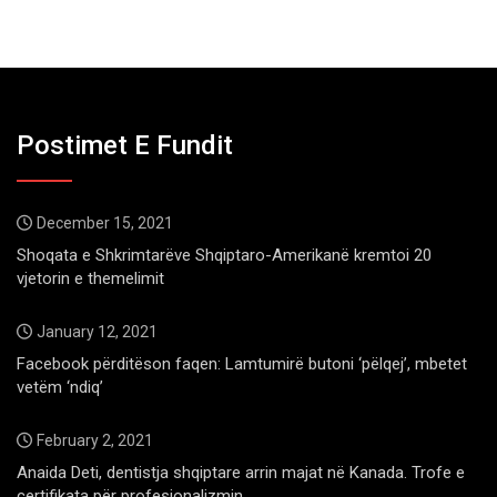
Postimet E Fundit
December 15, 2021
Shoqata e Shkrimtarëve Shqiptaro-Amerikanë kremtoi 20
vjetorin e themelimit
January 12, 2021
Facebook përditëson faqen: Lamtumirë butoni ‘pëlqej’, mbetet
vetëm ‘ndiq’
February 2, 2021
Anaida Deti, dentistja shqiptare arrin majat në Kanada. Trofe e
certifikata për profesionalizmin