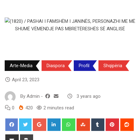
Arte-Media
Diaspora
Profil
Shqipëria
April 23, 2023
By
Admin
-
3 years ago
0
420
2 minutes read
Google+
LinkedIn
Whatsapp
StumbleUpon
Tumblr
Pinterest
Red
Share
Print