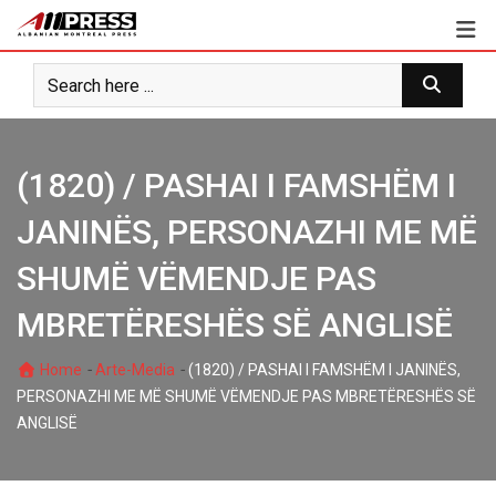
Skip
to
content
(1820) / PASHAI I FAMSHËM I
JANINËS, PERSONAZHI ME MË
SHUMË VËMENDJE PAS
MBRETËRESHËS SË ANGLISË
-
-
Home
Arte-Media
(1820) / PASHAI I FAMSHËM I JANINËS,
PERSONAZHI ME MË SHUMË VËMENDJE PAS MBRETËRESHËS SË
ANGLISË