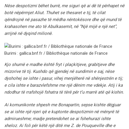
Nëse despotizmi bëhet burrë, me siguri që ai dë të përhapet në
botë nëpërmjet Aliut. Thuhet se thesaret e tij, të cilat
qëndrojnë në pasazhe të mëdha nëntokësore dhe që mund të
krahasohen me ato të Abulkasemit, në “Një mijë e një net”,
arrijnë në dyqind milionë.
Burimi : gallica.bnf.fr / Bibliothèque nationale de France
Kjo shumë e madhe është fryt i plaçkitjeve, grabitjeve dhe
mizorive të tij. Kushdo që gjendej në sundimin e saj, nëse
dyshohej se ishte i pasur, vihej menjëherë në shënjestrën e tij;
e cila ishte e barazvlefshme me një dënim me vdekje. Atij i ka
ndodhur të rrafshojë fshatra të tërë për t’u marrë atë që kishin.
Ai komunikonte shpesh me Bonapartin, sepse kishte dëgjuar
se ai ishte një njeri që e kuptonte despotizmin në mënyrë të
admirueshme; madje pretendohet se ai fshehurazi ishte
xheloz. Ai foli për këtë një ditë me Z. de Pouqueville dhe e