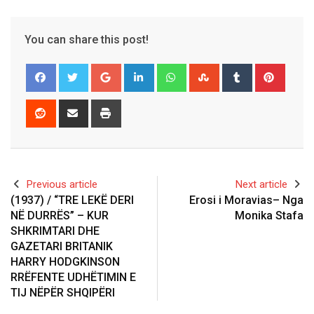
You can share this post!
Google+
LinkedIn
Whatsapp
StumbleUpon
Tumblr
Pinter
Reddit
Share
Print
via
Email
Previous article
Next article
(1937) / “TRE LEKË DERI
Erosi i Moravias– Nga
NË DURRËS” – KUR
Monika Stafa
SHKRIMTARI DHE
GAZETARI BRITANIK
HARRY HODGKINSON
RRËFENTE UDHËTIMIN E
TIJ NËPËR SHQIPËRI