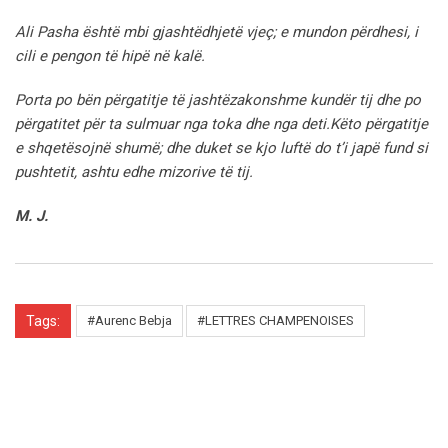
Ali Pasha është mbi gjashtëdhjetë vjeç; e mundon përdhesi, i
cili e pengon të hipë në kalë.
Porta po bën përgatitje të jashtëzakonshme kundër tij dhe po
përgatitet për ta sulmuar nga toka dhe nga deti.Këto përgatitje
e shqetësojnë shumë; dhe duket se kjo luftë do t’i japë fund si
pushtetit, ashtu edhe mizorive të tij.
M. J.
Tags:
#Aurenc Bebja
#LETTRES CHAMPENOISES