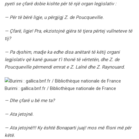
pyeti se çfarë dobie kishte për të një organ legjislativ :
— Për të bërë ligje, u përgjigj Z. de Poucqueville.
— Çfarë, ligje! Pra, ekzistojnë gjëra të tjera përtej vullneteve të
tij?
— Pa dyshim, madje ka edhe disa anëtarë të këtij organi
legjislativ që kanë guxuar t’i thonë të vërtetën, dhe Z. de
Poucqueville përmendi emrat e Z. Laîné dhe Z. Raynouard.
Burimi : gallica.bnf.fr / Bibliothèque nationale de France
— Dhe çfarë u bë me ta?
— Ata jetojnë.
— Ata jetojnë!!! Ky është Bonaparti juaj! mos më flisni më për
këtë.