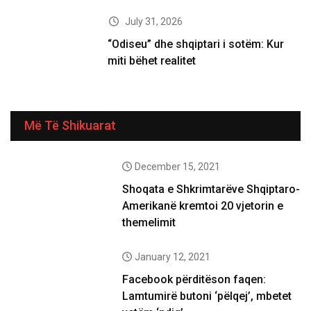
July 31, 2026
“Odiseu” dhe shqiptari i sotëm: Kur
miti bëhet realitet
Më Të Shikuarat
December 15, 2021
Shoqata e Shkrimtarëve Shqiptaro-
Amerikanë kremtoi 20 vjetorin e
themelimit
January 12, 2021
Facebook përditëson faqen:
Lamtumirë butoni ‘pëlqej’, mbetet