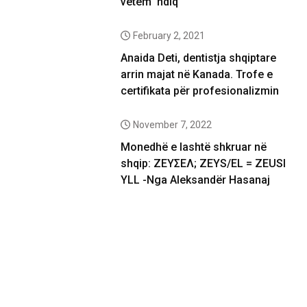
vetëm ‘ndiq’
February 2, 2021
Anaida Deti, dentistja shqiptare
arrin majat në Kanada. Trofe e
certifikata për profesionalizmin
November 7, 2022
Monedhë e lashtë shkruar në
shqip: ΖΕΥΣΕΛ; ZEYS/EL = ZEUSI
YLL -Nga Aleksandër Hasanaj