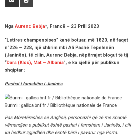
via
Email
Nga
Aurenc Bebja
*, Francë – 23 Prill 2023
“Lettres champenoises” kanë botuar, më 1820, në faqet
n°226 – 228, një shkrim mbi Ali Pashë Tepelenën
(Janinën), të cilin, Aurenc Bebja, nëpërmjet blogut të tij
“
Dars (Klos), Mat – Albania
”, e ka sjellë për publikun
shqiptar :
Pashai i famshëm i Janinës
Burimi : gallica.bnf.fr / Bibliothèque nationale de France
Pas Mbretëreshës së Anglisë, personazhi që zë më shumë
vëmendjen e publikut është pashai i famshëm i Janinës, i cili
ka hedhur zgjedhën dhe është bërë i pavarur nga Porta.