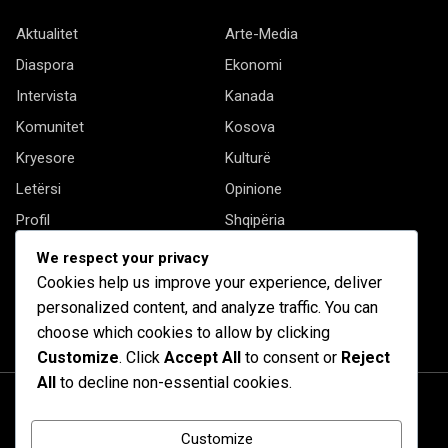
Aktualitet
Arte-Media
Diaspora
Ekonomi
Intervista
Kanada
Komunitet
Kosova
Kryesore
Kulturë
Letërsi
Opinione
Profil
Shqipëria
Shqiptarët në biznes
Stil Jete
We respect your privacy
Cookies help us improve your experience, deliver
Të tjera
personalized content, and analyze traffic. You can
choose which cookies to allow by clicking
Customize
. Click
Accept All
to consent or
Reject
All
to decline non-essential cookies.
Customize