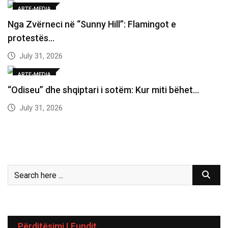
ARTE-MEDIA
Nga Zvërneci në “Sunny Hill”: Flamingot e
protestës…
July 31, 2026
ARTE-MEDIA
“Odiseu” dhe shqiptari i sotëm: Kur miti bëhet…
July 31, 2026
Përditësimi I Fundit