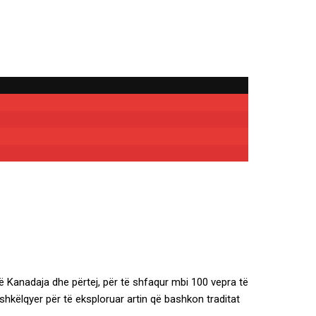
thë Kanadaja dhe përtej, për të shfaqur mbi 100 vepra të
shkëlqyer për të eksploruar artin që bashkon traditat