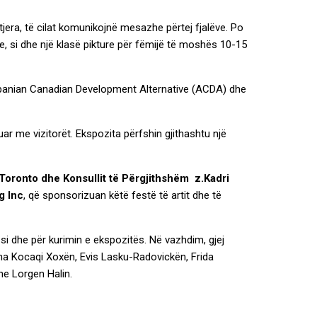
 tjera, të cilat komunikojnë mesazhe përtej fjalëve. Po
e, si dhe një klasë pikture për fëmijë të moshës 10-15
Albanian Canadian Development Alternative (ACDA) dhe
ar me vizitorët. Ekspozita përfshin gjithashtu një
Toronto dhe Konsullit të Përgjithshëm z.Kadri
g Inc
, që sponsorizuan këtë festë të artit dhe të
 si dhe për kurimin e ekspozitës. Në vazhdim, gjej
 Ina Kocaqi Xoxën, Evis Lasku-Radovickën, Frida
he Lorgen Halin.