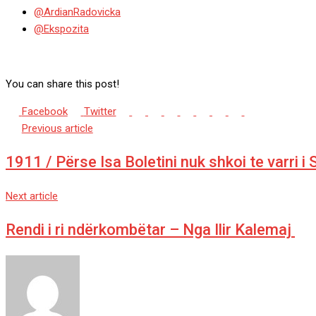
@ArdianRadovicka
@Ekspozita
You can share this post!
Google+
LinkedIn
Whatsapp
StumbleUpon
Tumblr
Pinterest
Reddit
Share
Print
Facebook
Twitter
via
Previous article
Email
1911 / Përse Isa Boletini nuk shkoi te varri i
Next article
Rendi i ri ndërkombëtar – Nga Ilir Kalemaj