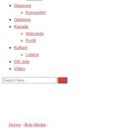
Diaspora
Komunitet
Opinione
Kanada
Intervista
Profil
Kulturë
Letërsi
Stil Jete
Video
TORONTO/ Ekspozita “Poezi 
komunitetit Sshqiptaro-ka
Home
-
Arte-Media
-
TORONTO/ Ekspozita “Poezi e Heshtur”: Një