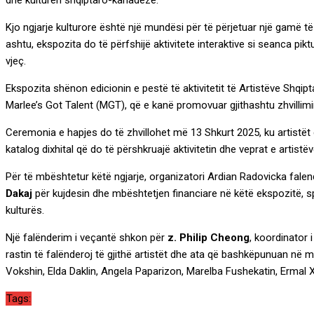
Kjo ngjarje kulturore është një mundësi për të përjetuar një gamë të 
ashtu, ekspozita do të përfshijë aktivitete interaktive si seanca p
vjeç.
Ekspozita shënon edicionin e pestë të aktivitetit të Artistëve Sh
Marlee’s Got Talent (MGT), që e kanë promovuar gjithashtu zhvillim
Ceremonia e hapjes do të zhvillohet më 13 Shkurt 2025, ku artistët d
katalog dixhital që do të përshkruajë aktivitetin dhe veprat e artist
Për të mbështetur këtë ngjarje, organizatori Ardian Radovicka fale
Dakaj
për kujdesin dhe mbështetjen financiare në këtë ekspozitë,
kulturës.
Një falënderim i veçantë shkon për
z. Philip Cheong
, koordinator 
rastin të falënderoj të gjithë artistët dhe ata që bashkëpunuan në 
Vokshin, Elda Daklin, Angela Paparizon, Marelba Fushekatin, Ermal Xh
Tags: