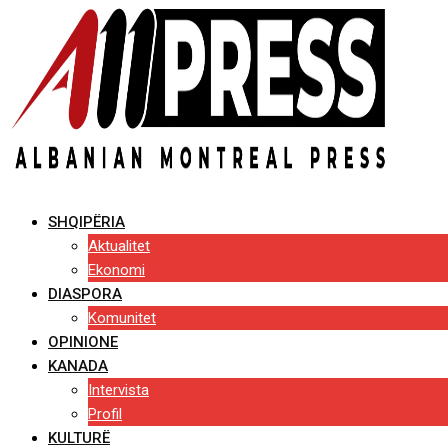
Skip
to
content
SHQIPËRIA
Aktualitet
Ekonomi
DIASPORA
Komunitet
OPINIONE
KANADA
Intervista
Profil
KULTURË