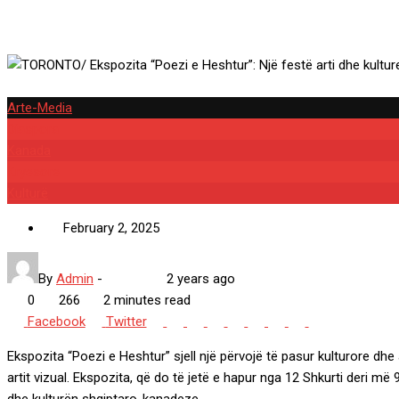
Arte-Media
Diaspora
Kanada
Kryesore
Kulturë
February 2, 2025
By
Admin
-
2 years ago
0
266
2 minutes read
Google+
LinkedIn
Whatsapp
StumbleUpon
Tumblr
Pinterest
Reddit
Share
Print
Facebook
Twitter
via
Ekspozita “Poezi e Heshtur” sjell një përvojë të pasur kulturore dhe
Email
artit vizual. Ekspozita, që do të jetë e hapur nga 12 Shkurti deri m
dhe kulturën shqiptaro-kanadeze.