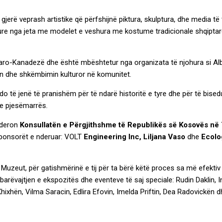
gjerë veprash artistike që përfshijnë piktura, skulptura, dhe media të
ikture nga jeta me modelet e veshura me kostume tradicionale shqiptar
qiptaro-Kanadezë dhe është mbështetur nga organizata të njohura si 
in dhe shkëmbimin kulturor në komunitet.
o të jenë të pranishëm për të ndarë historitë e tyre dhe për të bisedu
ëve pjesëmarrës.
nderon
Konsullatën e Përgjithshme të Republikës së Kosovës në 
 sponsorët e nderuar: VOLT
Engineering Inc, Liljana Vaso
dhe
Ecolo
i Muzeut, për gatishmërinë e tij për ta bërë këtë proces sa më efektiv
mbarëvajtjen e ekspozitës dhe eventeve të saj speciale: Rudin Daklin,
ixhën, Vilma Saracin, Edlira Efovin, Imelda Priftin, Dea Radovickën d