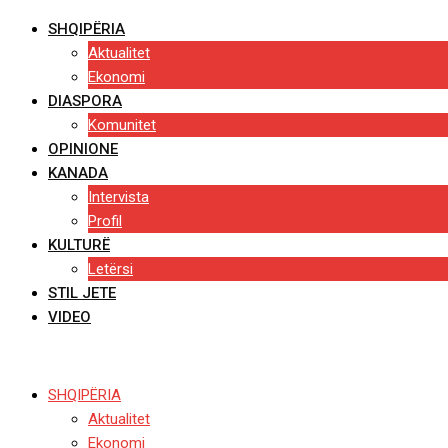
SHQIPËRIA
Aktualitet
Ekonomi
DIASPORA
Komunitet
OPINIONE
KANADA
Intervista
Profil
KULTURË
Letërsi
STIL JETE
VIDEO
SHQIPËRIA
Aktualitet
Ekonomi