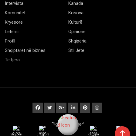
Intervista
Kanada
Komunitet
Kosova
Kryesore
Kulturë
Letërsi
Opinione
Profil
Shqipëria
Shqiptarët në biznes
Stil Jete
Të tjera
© 2020 Barta. All Rights Reserved. by
RadiusTheme
Shqipëri
Diasporë
Kanada
Kulturë