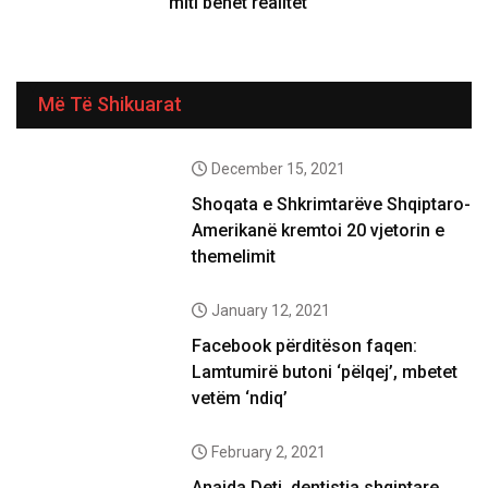
miti bëhet realitet
Më Të Shikuarat
December 15, 2021
Shoqata e Shkrimtarëve Shqiptaro-
Amerikanë kremtoi 20 vjetorin e
themelimit
January 12, 2021
Facebook përditëson faqen:
Lamtumirë butoni ‘pëlqej’, mbetet
vetëm ‘ndiq’
February 2, 2021
Anaida Deti, dentistja shqiptare