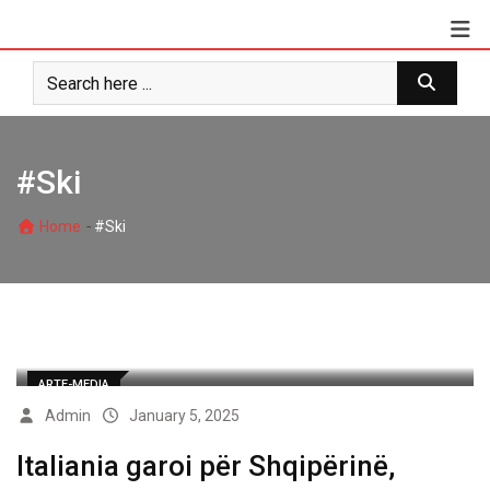
Skip
to
content
#Ski
-
Home
#Ski
ARTE-MEDIA
Admin
January 5, 2025
Italiania garoi për Shqipërinë,