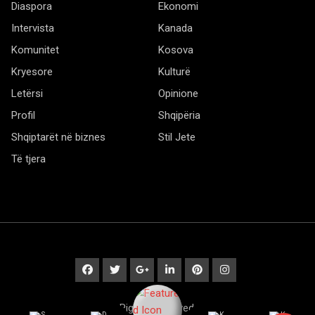
Diaspora
Ekonomi
Intervista
Kanada
Komunitet
Kosova
Kryesore
Kulturë
Letërsi
Opinione
Profil
Shqipëria
Shqiptarët në biznes
Stil Jete
Të tjera
© 2020 Barta. All Rights Reserved. by
RadiusTheme