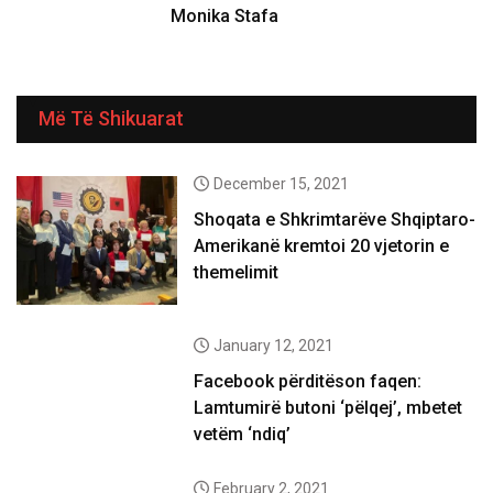
Monika Stafa
Më Të Shikuarat
December 15, 2021
Shoqata e Shkrimtarëve Shqiptaro-
Amerikanë kremtoi 20 vjetorin e
themelimit
January 12, 2021
Facebook përditëson faqen:
Lamtumirë butoni ‘pëlqej’, mbetet
vetëm ‘ndiq’
February 2, 2021