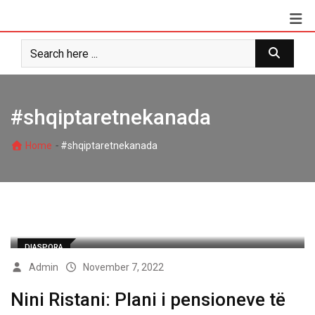
Skip
to
content
#shqiptaretnekanada
-
Home
#shqiptaretnekanada
DIASPORA
Admin
November 7, 2022
Nini Ristani: Plani i pensioneve të