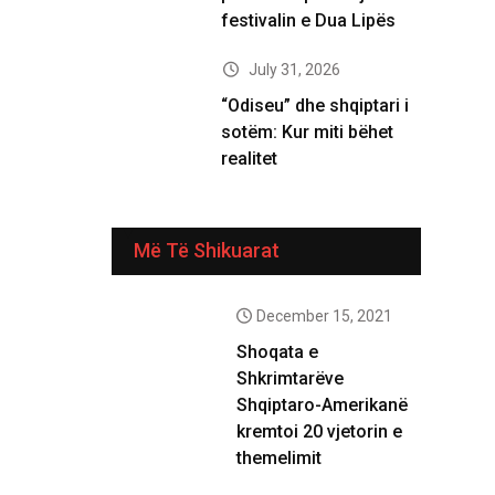
festivalin e Dua Lipës
July 31, 2026
“Odiseu” dhe shqiptari i
sotëm: Kur miti bëhet
realitet
Më Të Shikuarat
December 15, 2021
Shoqata e
Shkrimtarëve
Shqiptaro-Amerikanë
kremtoi 20 vjetorin e
themelimit