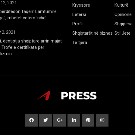
 12, 2021
Kryesore
Kulturë
përditëson faqen: Lamtumirë
Letërsi
Opinione
qej’, mbetet vetëm ‘ndiq’
Profil
Shqipëria
 2, 2021
Shqiptarët në biznes
Stil Jete
, dentistja shqiptare arrin majat
Të tjera
Trofe e certifikata për
lizmin