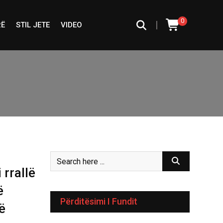
0
|
RË
STIL JETE
VIDEO
rrallë
ë
Përditësimi I Fundit
ë