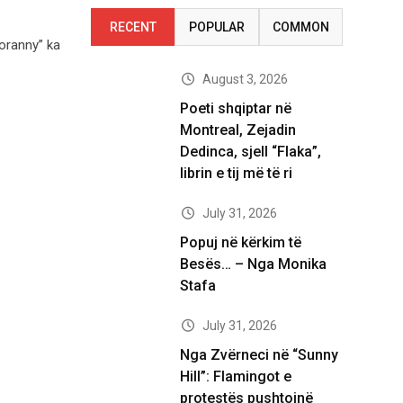
RECENT
POPULAR
COMMON
oranny” ka
August 3, 2026
Poeti shqiptar në
Montreal, Zejadin
Dedinca, sjell “Flaka”,
librin e tij më të ri
July 31, 2026
Popuj në kërkim të
Besës… – Nga Monika
Stafa
July 31, 2026
Nga Zvërneci në “Sunny
Hill”: Flamingot e
protestës pushtojnë