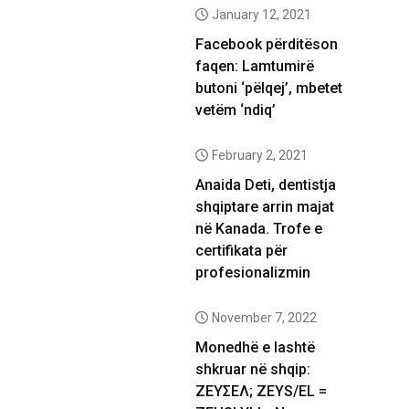
January 12, 2021
Facebook përditëson
faqen: Lamtumirë
butoni ‘pëlqej’, mbetet
vetëm ‘ndiq’
February 2, 2021
Anaida Deti, dentistja
shqiptare arrin majat
në Kanada. Trofe e
certifikata për
profesionalizmin
November 7, 2022
Monedhë e lashtë
shkruar në shqip:
ΖΕΥΣΕΛ; ZEYS/EL =