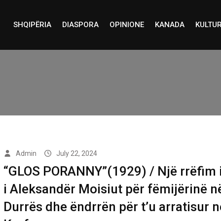
SHQIPËRIA
DIASPORA
OPINIONE
KANADA
KULTU
Admin
July 22, 2024
“GLOS PORANNY”(1929) / Një rrëfim i 
i Aleksandër Moisiut për fëmijërinë n
Durrës dhe ëndrrën për t’u arratisur n