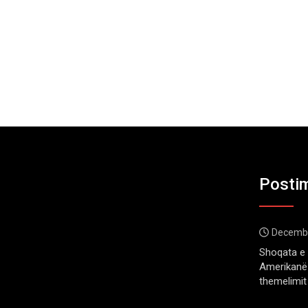
Postim
Decembe
Shoqata e 
Amerikanë 
themelimit