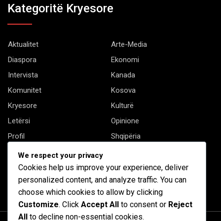
Kategoritë Kryesore
Aktualitet
Arte-Media
Diaspora
Ekonomi
Intervista
Kanada
Komunitet
Kosova
Kryesore
Kulturë
Letërsi
Opinione
Profil
Shqipëria
Shqiptarët në biznes
Stil Jete
We respect your privacy
Të tjera
Cookies help us improve your experience, deliver
personalized content, and analyze traffic. You can
choose which cookies to allow by clicking
Customize
. Click
Accept All
to consent or
Reject
All
to decline non-essential cookies.