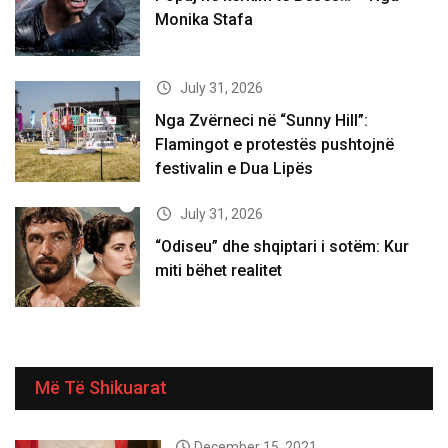
Monika Stafa
July 31, 2026
Nga Zvërneci në “Sunny Hill”:
Flamingot e protestës pushtojnë
festivalin e Dua Lipës
July 31, 2026
“Odiseu” dhe shqiptari i sotëm: Kur
miti bëhet realitet
Më Të Shikuarat
December 15, 2021