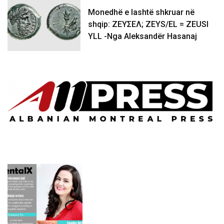
Monedhë e lashtë shkruar në
shqip: ΖΕΥΣΕΛ; ZEYS/EL = ZEUSI
YLL -Nga Aleksandër Hasanaj