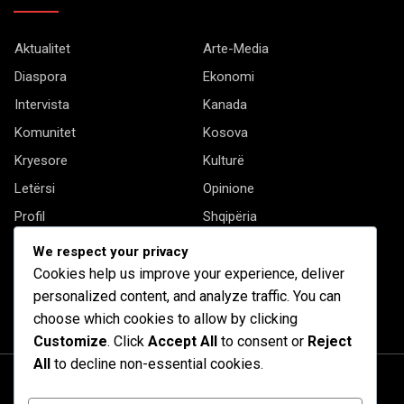
Aktualitet
Arte-Media
Diaspora
Ekonomi
Intervista
Kanada
Komunitet
Kosova
Kryesore
Kulturë
Letërsi
Opinione
Profil
Shqipëria
Shqiptarët në biznes
Stil Jete
We respect your privacy
Të tjera
Cookies help us improve your experience, deliver
personalized content, and analyze traffic. You can
choose which cookies to allow by clicking
Customize
. Click
Accept All
to consent or
Reject
All
to decline non-essential cookies.