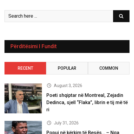
Përditësimi I Fundit
RECENT
POPULAR
COMMON
August 3, 2026
Poeti shqiptar në Montreal, Zejadin
Dedinca, sjell “Flaka”, librin e tij më të
ri
July 31, 2026
Popuj në kërkim të Besës… – Nga