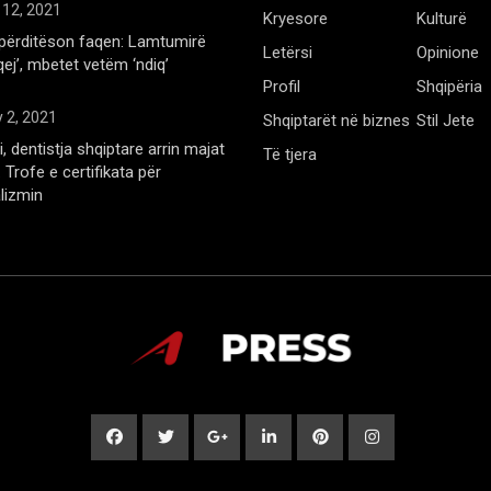
 12, 2021
Kryesore
Kulturë
përditëson faqen: Lamtumirë
Letërsi
Opinione
qej’, mbetet vetëm ‘ndiq’
Profil
Shqipëria
 2, 2021
Shqiptarët në biznes
Stil Jete
, dentistja shqiptare arrin majat
Të tjera
Trofe e certifikata për
lizmin