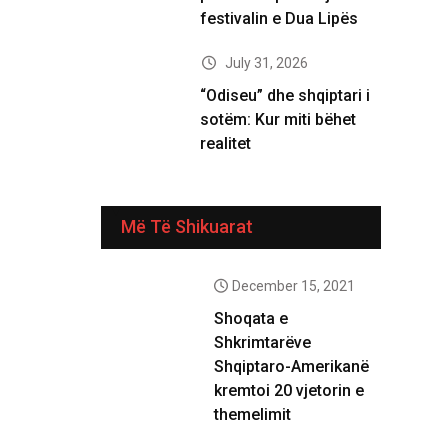
festivalin e Dua Lipës
July 31, 2026
“Odiseu” dhe shqiptari i
sotëm: Kur miti bëhet
realitet
Më Të Shikuarat
December 15, 2021
Shoqata e
Shkrimtarëve
Shqiptaro-Amerikanë
kremtoi 20 vjetorin e
themelimit