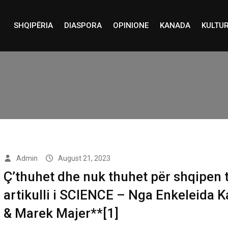
SHQIPËRIA
DIASPORA
OPINIONE
KANADA
KULTU
Admin
August 21, 2023
Ç’thuhet dhe nuk thuhet për shqipen 
artikulli i SCIENCE – Nga Enkeleida K
& Marek Majer**[1]