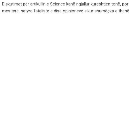
Diskutimet për artikullin e Science kanë ngjallur kureshtjen tonë, po
mes tyre, natyra fataliste e disa opinioneve sikur shumëçka e thën