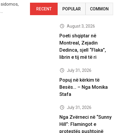
r sidomos,
RECENT
POPULAR
COMMON
ë…
August 3, 2026
Poeti shqiptar në
Montreal, Zejadin
Dedinca, sjell “Flaka”,
librin e tij më të ri
July 31, 2026
Popuj në kërkim të
Besës… – Nga Monika
Stafa
July 31, 2026
Nga Zvërneci në “Sunny
Hill”: Flamingot e
protestës pushtojnë