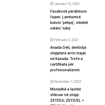
January 12, 2021
Facebook përditëson
faqen: Lamtumirë
butoni ‘pëlqej’, mbetet
vetëm ‘ndiq’
February 2, 2021
Anaida Deti, dentistja
shqiptare arrin majat
në Kanada. Trofe e
certifikata për
profesionalizmin
November 7, 2022
Monedhë e lashtë
shkruar në shqip:
ΖΕΥΣΕΛ; ZEYS/EL =