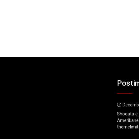
Postim
Decembe
Shoqata e 
Amerikanë 
themelimit