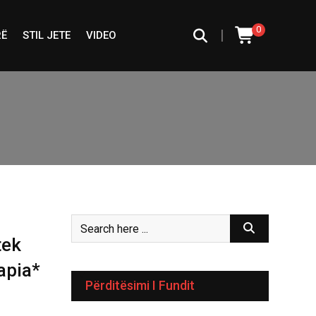
0
|
RË
STIL JETE
VIDEO
tek
apia*
Përditësimi I Fundit