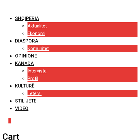
Skip
to
SHQIPËRIA
content
Aktualitet
Ekonomi
DIASPORA
Komunitet
OPINIONE
KANADA
Intervista
Profil
KULTURË
Letërsi
STIL JETE
VIDEO
0
Cart