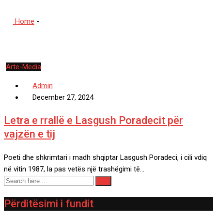
Home
-
#Lasgush Poradeci
Arte-Media
Admin
December 27, 2024
Letra e rrallë e Lasgush Poradecit për
vajzën e tij
Poeti dhe shkrimtari i madh shqiptar Lasgush Poradeci, i cili vdiq
në vitin 1987, la pas vetës një trashëgimi të…
Përditësimi i fundit