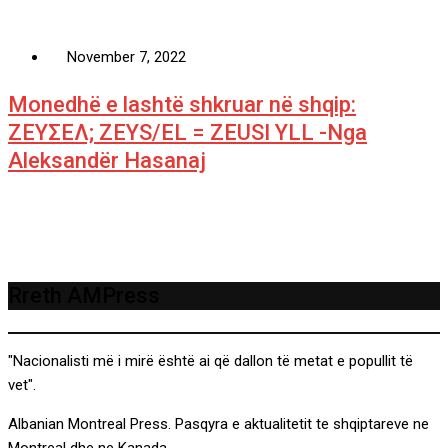
November 7, 2022
Monedhë e lashtë shkruar në shqip:
ΖΕΥΣΕΛ; ZEYS/EL = ZEUSI YLL -Nga
Aleksandër Hasanaj
Rreth AMPress
"Nacionalisti më i mirë është ai që dallon të metat e popullit të
vet".
Albanian Montreal Press. Pasqyra e aktualitetit te shqiptareve ne
Montreal dhe ne Kanada