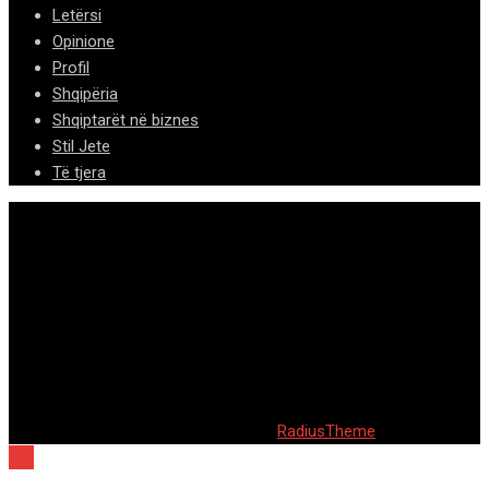
Letërsi
Opinione
Profil
Shqipëria
Shqiptarët në biznes
Stil Jete
Të tjera
© 2020 Barta. All Rights Reserved. by
RadiusTheme