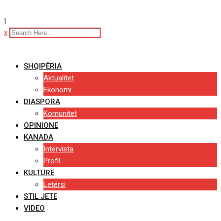
|
x
SHQIPËRIA
Aktualitet
Ekonomi
DIASPORA
Komunitet
OPINIONE
KANADA
Intervista
Profil
KULTURË
Letërsi
STIL JETE
VIDEO