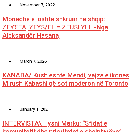
November 7, 2022
Monedhë e lashtë shkruar në shqip:
ΖΕΥΣΕΛ; ZEYS/EL = ZEUSI YLL -Nga
Aleksandër Hasanaj
March 7, 2026
KANADA/ Kush është Mendi, vajza e ikonës
Mirush Kabashi që sot moderon në Toronto
January 1, 2021
INTERVISTA\ Hysni Marku: “Sfidat e
komunitetit dhe prioritetet e shqiptarëve”