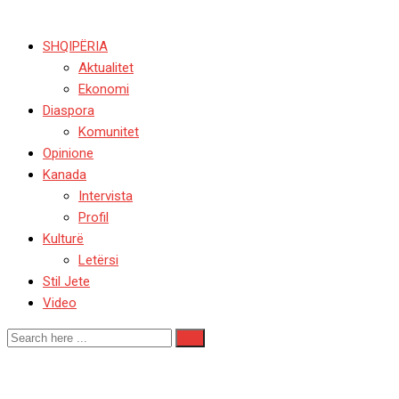
SHQIPËRIA
Aktualitet
Ekonomi
Diaspora
Komunitet
Opinione
Kanada
Intervista
Profil
Kulturë
Letërsi
Stil Jete
Video
#Lasgush Poradeci