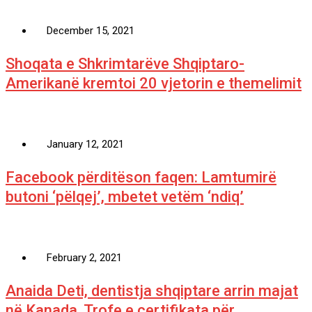
December 15, 2021
Shoqata e Shkrimtarëve Shqiptaro-
Amerikanë kremtoi 20 vjetorin e themelimit
January 12, 2021
Facebook përditëson faqen: Lamtumirë
butoni ‘pëlqej’, mbetet vetëm ‘ndiq’
February 2, 2021
Anaida Deti, dentistja shqiptare arrin majat
në Kanada. Trofe e certifikata për