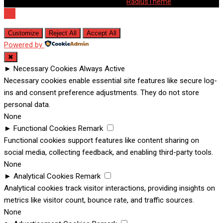
© 2020 Barta. All Rights Reserved. by
RadiusTheme
Customize
Reject All
Accept All
Powered by
✖
►
Necessary Cookies
Always Active
Necessary cookies enable essential site features like secure log-
ins and consent preference adjustments. They do not store
personal data.
None
►
Functional Cookies
Remark
Functional cookies support features like content sharing on
social media, collecting feedback, and enabling third-party tools.
None
►
Analytical Cookies
Remark
Analytical cookies track visitor interactions, providing insights on
metrics like visitor count, bounce rate, and traffic sources.
None