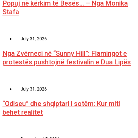
Popuj në kërkim të Besës… – Nga Monika
Stafa
July 31, 2026
Nga Zvërneci në “Sunny Hill”: Flamingot e
protestës pushtojnë festivalin e Dua Lipës
July 31, 2026
“Odiseu” dhe shqiptari i sotëm: Kur miti
bëhet realitet