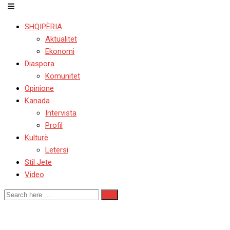
SHQIPËRIA
Aktualitet
Ekonomi
Diaspora
Komunitet
Opinione
Kanada
Intervista
Profil
Kulturë
Letërsi
Stil Jete
Video
# ISMAIL BEJ QEMALI