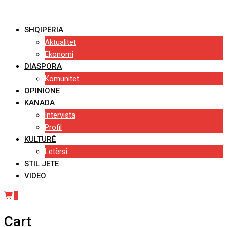
Skip
to
SHQIPËRIA
content
Aktualitet
Ekonomi
DIASPORA
Komunitet
OPINIONE
KANADA
Intervista
Profil
KULTURË
Letërsi
STIL JETE
VIDEO
0
Cart