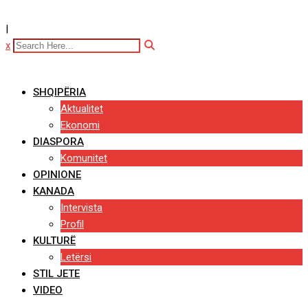
|
x
SHQIPËRIA
Aktualitet
Ekonomi
DIASPORA
Komunitet
OPINIONE
KANADA
Intervista
Profil
KULTURË
Letërsi
STIL JETE
VIDEO