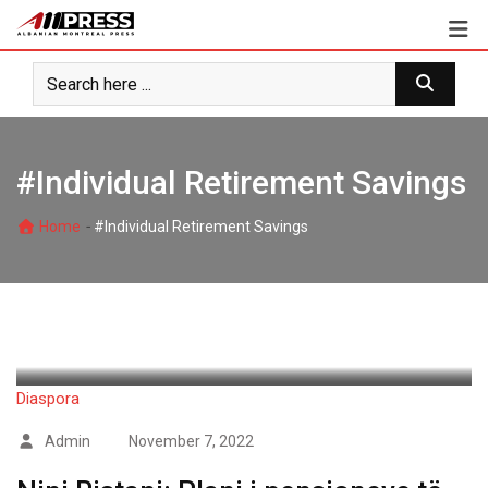
Skip
to
content
#Individual Retirement Savings
-
Home
#Individual Retirement Savings
Diaspora
Admin
November 7, 2022