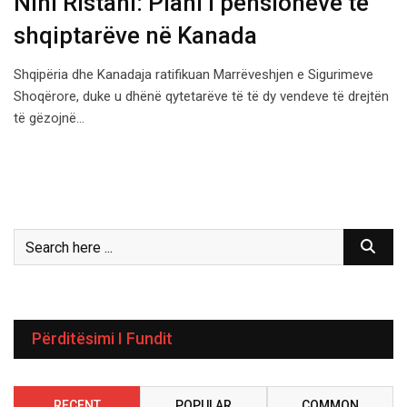
Nini Ristani: Plani i pensioneve të
shqiptarëve në Kanada
Shqipëria dhe Kanadaja ratifikuan Marrëveshjen e Sigurimeve
Shoqërore, duke u dhënë qytetarëve të të dy vendeve të drejtën
të gëzojnë…
Përditësimi I Fundit
RECENT
POPULAR
COMMON