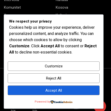
Komunitet
Kosova
Kryesore
Kulturë
We respect your privacy
Letërsi
Opinione
Cookies help us improve your experience, deliver
Profil
Shqipëria
personalized content, and analyze traffic. You can
Shqiptarët në biznes
Stil Jete
choose which cookies to allow by clicking
Customize
. Click
Accept All
to consent or
Reject
Të tjera
All
to decline non-essential cookies.
Customize
Reject All
Accept All
© 2020 Barta. All Rights Reserved. by
RadiusTheme
Powered by
Shqipëri
Diasporë
Kanada
Kulturë