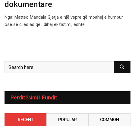
dokumentare
Nga: Matteo Mandalà Gjetja e një vepre që mbahej e humbur,
ose së cilës as që i dihej ekzistimi, është…
Përditësimi I Fundit
RECENT
POPULAR
COMMON