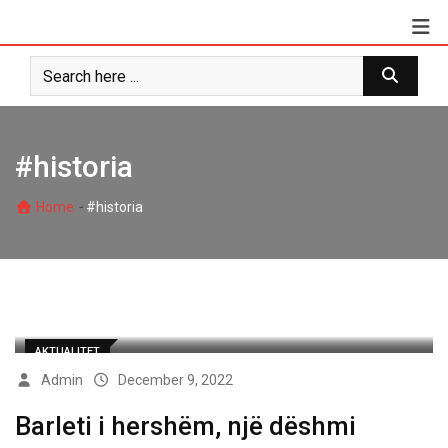
Skip
to
content
#historia
-
Home
#historia
AKTUALITET
Admin
December 9, 2022
Barleti i hershëm, një dëshmi