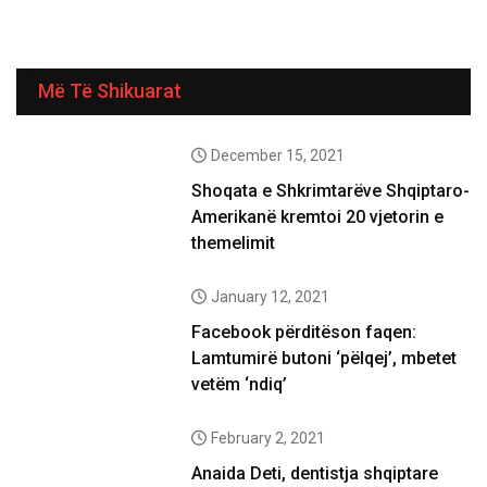
Më Të Shikuarat
December 15, 2021
Shoqata e Shkrimtarëve Shqiptaro-
Amerikanë kremtoi 20 vjetorin e
themelimit
January 12, 2021
Facebook përditëson faqen:
Lamtumirë butoni ‘pëlqej’, mbetet
vetëm ‘ndiq’
February 2, 2021
Anaida Deti, dentistja shqiptare