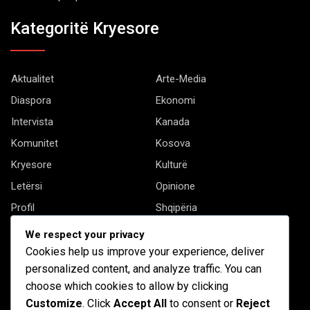
Kategoritë Kryesore
Aktualitet
Arte-Media
Diaspora
Ekonomi
Intervista
Kanada
Komunitet
Kosova
Kryesore
Kulturë
Letërsi
Opinione
Profil
Shqipëria
Shqiptarët në biznes
Stil Jete
We respect your privacy
Të tjera
Cookies help us improve your experience, deliver
personalized content, and analyze traffic. You can
choose which cookies to allow by clicking
Customize
. Click
Accept All
to consent or
Reject