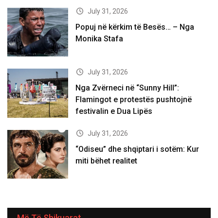
July 31, 2026
Popuj në kërkim të Besës… – Nga
Monika Stafa
July 31, 2026
Nga Zvërneci në “Sunny Hill”:
Flamingot e protestës pushtojnë
festivalin e Dua Lipës
July 31, 2026
“Odiseu” dhe shqiptari i sotëm: Kur
miti bëhet realitet
Më Të Shikuarat