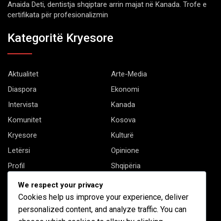
Anaida Deti, dentistja shqiptare arrin majat në Kanada. Trofe e
certifikata për profesionalizmin
Kategoritë Kryesore
Aktualitet
Arte-Media
Diaspora
Ekonomi
Intervista
Kanada
Komunitet
Kosova
Kryesore
Kulturë
Letërsi
Opinione
Profil
Shqipëria
Shqiptarët në biznes
Stil Jete
We respect your privacy
Të tjera
Cookies help us improve your experience, deliver
personalized content, and analyze traffic. You can