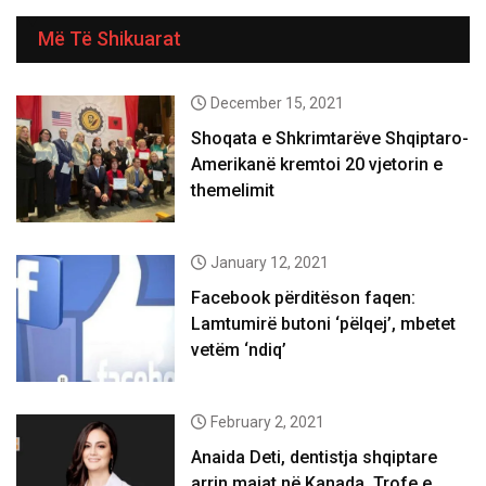
Më Të Shikuarat
December 15, 2021
Shoqata e Shkrimtarëve Shqiptaro-
Amerikanë kremtoi 20 vjetorin e
themelimit
January 12, 2021
Facebook përditëson faqen:
Lamtumirë butoni ‘pëlqej’, mbetet
vetëm ‘ndiq’
February 2, 2021
Anaida Deti, dentistja shqiptare
arrin majat në Kanada. Trofe e