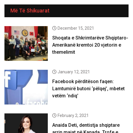
Më Të Shikuarat
December 15, 2021
Shoqata e Shkrimtarëve Shqiptaro-
Amerikanë kremtoi 20 vjetorin e
themelimit
January 12, 2021
Facebook përditëson faqen:
Lamtumirë butoni ‘pëlqej’, mbetet
vetëm ‘ndiq’
February 2, 2021
Anaida Deti, dentistja shqiptare
arrin majat në Kanada. Trofe e