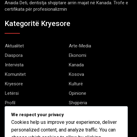
Anaida Deti, dentistja shqiptare arrin majat në Kanada. Trofe e
certifikata për profesionalizmin
Kategoritë Kryesore
Aktualitet
Arte-Media
Diaspora
Ekonomi
Intervista
Kanada
Komunitet
Kosova
Kryesore
Kulturë
Letërsi
Opinione
Profil
Shqipëria
Shqiptarët në biznes
Stil Jete
We respect your privacy
Të tjera
Cookies help us improve your experience, deliver
personalized content, and analyze traffic. You can