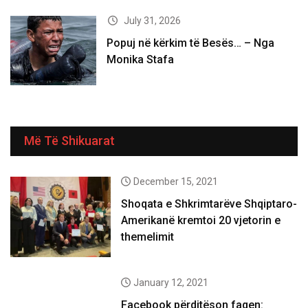
July 31, 2026
Popuj në kërkim të Besës… – Nga
Monika Stafa
Më Të Shikuarat
December 15, 2021
Shoqata e Shkrimtarëve Shqiptaro-
Amerikanë kremtoi 20 vjetorin e
themelimit
January 12, 2021
Facebook përditëson faqen: