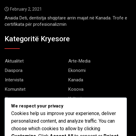
February 2, 2021
Anaida Deti, dentistja shqiptare arrin majat në Kanada. Trofe e
certifikata për profesionalizmin
Kategoritë Kryesore
Aktualitet
Arte-Media
Diaspora
Ekonomi
Intervista
Kanada
Komunitet
Kosova
Kryesore
Kulturë
We respect your privacy
Letërsi
Opinione
Cookies help us improve your experience, deliver
Profil
Shqipëria
personalized content, and analyze traffic. You can
Shqiptarët në biznes
Stil Jete
choose which cookies to allow by clicking