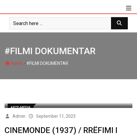
Skip
to
content
#FILMI DOKUMENTAR
-
Home
#FILMI DOKUMENTAR
ARTE-MEDIA
Admin
September 11, 2023
CINEMONDE (1937) / RRËFIMI I