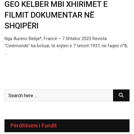
GEO KELBER MBI XHIRIMET E
FILMIT DOKUMENTAR NË
SHQIPËRI
Nga Aurenc Bebja*, Francë – 7 Shtator 2023 Revista
“Cinémonde” ka botuar, të enjten e 7 tetorit 1937, në faqen n°8,
…
Përditësimi I Fundit