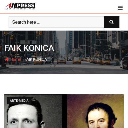
Skip
to
content
FAIK KONICA
-
Home
FAIK KONICA
ARTE-MEDIA