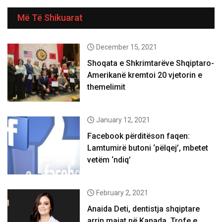
Më Të Shikuarat
December 15, 2021
Shoqata e Shkrimtarëve Shqiptaro-
Amerikanë kremtoi 20 vjetorin e
themelimit
January 12, 2021
Facebook përditëson faqen:
Lamtumirë butoni ‘pëlqej’, mbetet
vetëm ‘ndiq’
February 2, 2021
Anaida Deti, dentistja shqiptare
arrin majat në Kanada. Trofe e