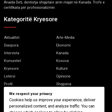
Anaida Deti, dentistja shqiptare arrin majat në Kanada. Trofe e
certifikata për profesionalizmin
Kategoritë Kryesore
Aktualitet
Arte-Media
Diaspora
Ekonomi
Intervista
Kanada
Komunitet
Kosova
Kryesore
Kulturë
Letërsi
Opinione
Profil
Shqipëria
Shqiptarët në biznes
Stil Jete
We respect your privacy
Të tjera
Cookies help us improve your experience, deliver
personalized content, and analyze traffic. You can