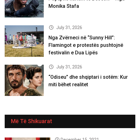
Monika Stafa
July 31, 2026
Nga Zvërneci në “Sunny Hill”:
Flamingot e protestës pushtojnë
festivalin e Dua Lipës
July 31, 2026
“Odiseu” dhe shqiptari i sotëm: Kur
miti bëhet realitet
Më Të Shikuarat
December 15, 2021