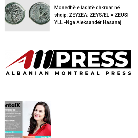
Monedhë e lashtë shkruar në
shqip: ΖΕΥΣΕΛ; ZEYS/EL = ZEUSI
YLL -Nga Aleksandër Hasanaj