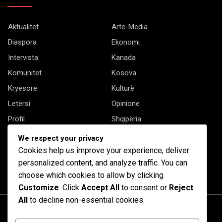
Aktualitet
Arte-Media
Diaspora
Ekonomi
Intervista
Kanada
Komunitet
Kosova
Kryesore
Kulturë
Letërsi
Opinione
Profil
Shqipëria
Shqiptarët në biznes
Stil Jete
We respect your privacy
Të tjera
Cookies help us improve your experience, deliver
personalized content, and analyze traffic. You can
choose which cookies to allow by clicking
Customize
. Click
Accept All
to consent or
Reject
All
to decline non-essential cookies.