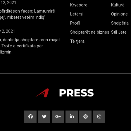
 12, 2021
Kryesore
Kulturë
përditëson faqen: Lamtumirë
Letërsi
Opinione
qej’, mbetet vetëm ‘ndiq’
Profil
Shqipëria
 2, 2021
Shqiptarët në biznes
Stil Jete
, dentistja shqiptare arrin majat
Të tjera
Trofe e certifikata për
lizmin