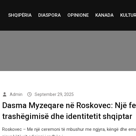
SHQIPËRIA
DIASPORA
OPINIONE
KANADA
KULTU
Admin
September 29, 2025
Dasma Myzeqare në Roskovec: Një fe
trashëgimisë dhe identitetit shqiptar
Roskovec – Me një ceremoni të mbushur me ngjyra, këngë dhe emo