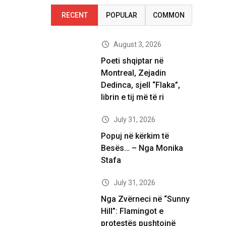
RECENT
POPULAR
COMMON
August 3, 2026
Poeti shqiptar në
Montreal, Zejadin
Dedinca, sjell “Flaka”,
librin e tij më të ri
July 31, 2026
Popuj në kërkim të
Besës… – Nga Monika
Stafa
July 31, 2026
Nga Zvërneci në “Sunny
Hill”: Flamingot e
protestës pushtojnë