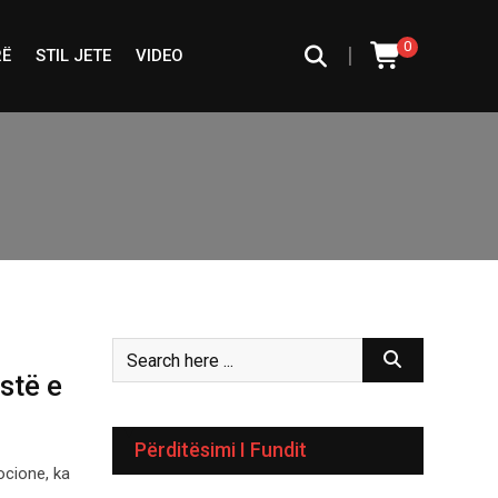
0
|
RË
STIL JETE
VIDEO
stë e
Përditësimi I Fundit
cione, ka