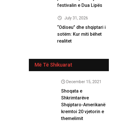
festivalin e Dua Lipës
July 31, 2026
“Odiseu” dhe shqiptari i
sotëm: Kur miti bëhet
realitet
Më Të Shikuarat
December 15, 2021
Shoqata e
Shkrimtarëve
Shqiptaro-Amerikanë
kremtoi 20 vjetorin e
themelimit