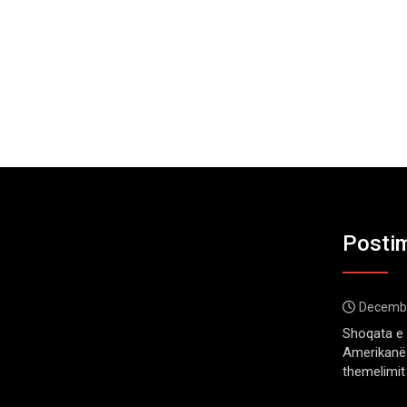
Postim
Decembe
Shoqata e 
Amerikanë 
themelimit