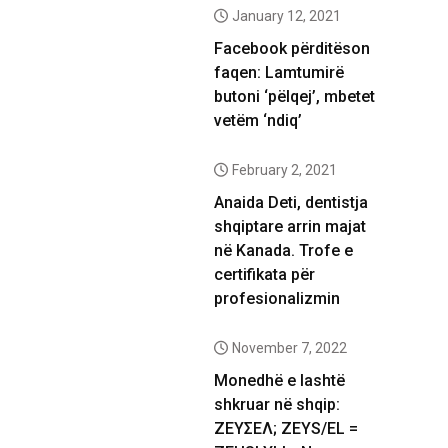
January 12, 2021
Facebook përditëson
faqen: Lamtumirë
butoni ‘pëlqej’, mbetet
vetëm ‘ndiq’
February 2, 2021
Anaida Deti, dentistja
shqiptare arrin majat
në Kanada. Trofe e
certifikata për
profesionalizmin
November 7, 2022
Monedhë e lashtë
shkruar në shqip:
ΖΕΥΣΕΛ; ZEYS/EL =