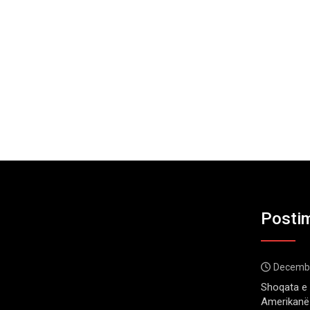
Postim
Decembe
Shoqata e 
Amerikanë 