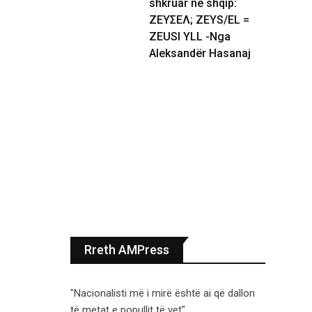
shkruar në shqip:
ΖΕΥΣΕΛ; ZEYS/EL =
ZEUSI YLL -Nga
Aleksandër Hasanaj
Rreth AMPress
"Nacionalisti më i mirë është ai që dallon
të metat e popullit të vet".