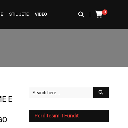
0
|
RË
STIL JETE
VIDEO
ME E
Përditësimi I Fundit
GO