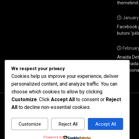
themelimit
January
Facebook 
butoni ‘pël
February
Anaida Deti
në Kanada. 
We respect your privacy
profesiona
Cookies help us improve your experience, deliver
personalized content, and analyze traffic. You can
choose which cookies to allow by clicking
Customize
. Click
Accept All
to consent or
Reject
All
to decline non-essential cookies.
Customize
Reject All
Accept All
Powered by