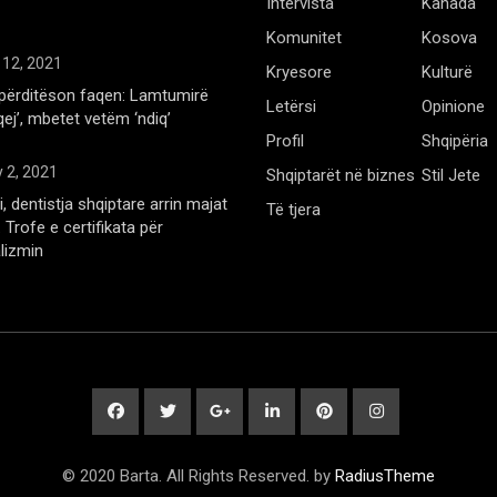
Intervista
Kanada
Komunitet
Kosova
 12, 2021
Kryesore
Kulturë
përditëson faqen: Lamtumirë
Letërsi
Opinione
qej’, mbetet vetëm ‘ndiq’
Profil
Shqipëria
 2, 2021
Shqiptarët në biznes
Stil Jete
, dentistja shqiptare arrin majat
Të tjera
Trofe e certifikata për
lizmin
© 2020 Barta. All Rights Reserved. by
RadiusTheme