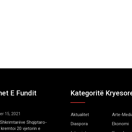
et E Fundit
Kategoritë Kryesor
r 15, 2021
Aktualitet
Arte-Medi
Shkrimtarëve Shqiptaro-
Diaspora
Ekonomi
kremtoi 20 vjetorin e