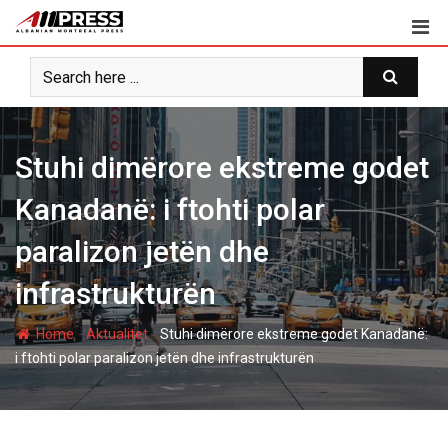
Skip
to
content
Stuhi dimërore ekstreme godet
Kanadanë: i ftohti polar
paralizon jetën dhe
infrastrukturën
-
-
Home
Aktualitet
Stuhi dimërore ekstreme godet Kanadanë:
i ftohti polar paralizon jetën dhe infrastrukturën