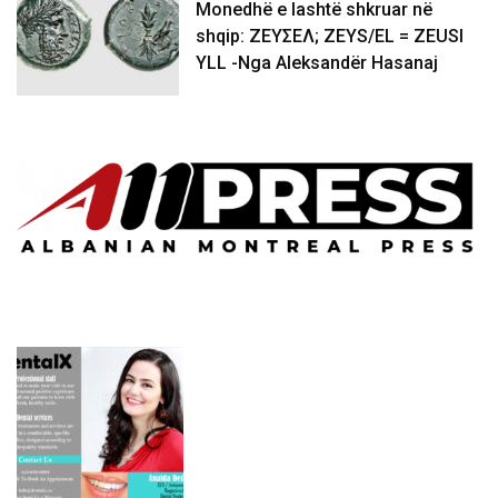
Monedhë e lashtë shkruar në
shqip: ΖΕΥΣΕΛ; ZEYS/EL = ZEUSI
YLL -Nga Aleksandër Hasanaj