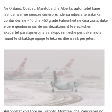
Në Ontario, Quebec, Manitoba dhe Alberta, autoritetet kanë
lëshuar alarme serioze dimërore, ndërsa ndjesia termike ka
zbritur deri në –40 dhe –50 gradë Fahrenheit në disa zona, duke
e bërë qëndrimin jashtë jashtëzakonisht të rrezikshëm.
Ekspertët paralajmërojnë se ekspozimi edhe për pak minuta
mund të shkaktojë ngrirje të lëkurës dhe rrezik për jetën.
Aeroportet kryesore në Toronto, Montreal dhe Vancouver po