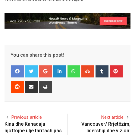
You can share this post!
Google+
LinkedIn
Whatsapp
StumbleUpon
Tumblr
Pinter
Reddit
Share
Print
via
Email
Previous article
Next article
Kina dhe Kanadaja
Vancouver/ Rrjetëzim,
njoftojnë ulje tarifash pas
lidership dhe vizion: