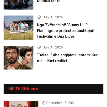
Monika Stafa
July 31, 2026
Nga Zvërneci në “Sunny Hill”:
Flamingot e protestës pushtojnë
festivalin e Dua Lipës
July 31, 2026
“Odiseu” dhe shqiptari i sotëm: Kur
miti bëhet realitet
Më Të Shikuarat
December 15, 2021