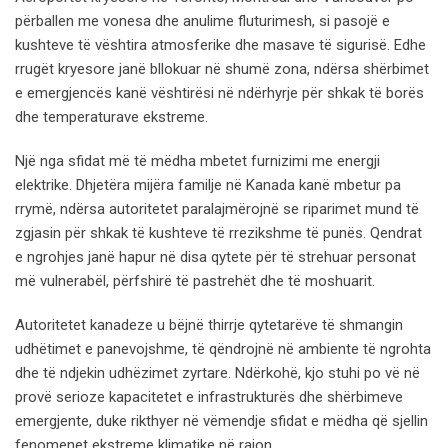
përballen me vonesa dhe anulime fluturimesh, si pasojë e
kushteve të vështira atmosferike dhe masave të sigurisë. Edhe
rrugët kryesore janë bllokuar në shumë zona, ndërsa shërbimet
e emergjencës kanë vështirësi në ndërhyrje për shkak të borës
dhe temperaturave ekstreme.
Një nga sfidat më të mëdha mbetet furnizimi me energji
elektrike. Dhjetëra mijëra familje në Kanada kanë mbetur pa
rrymë, ndërsa autoritetet paralajmërojnë se riparimet mund të
zgjasin për shkak të kushteve të rrezikshme të punës. Qendrat
e ngrohjes janë hapur në disa qytete për të strehuar personat
më vulnerabël, përfshirë të pastrehët dhe të moshuarit.
Autoritetet kanadeze u bëjnë thirrje qytetarëve të shmangin
udhëtimet e panevojshme, të qëndrojnë në ambiente të ngrohta
dhe të ndjekin udhëzimet zyrtare. Ndërkohë, kjo stuhi po vë në
provë serioze kapacitetet e infrastrukturës dhe shërbimeve
emergjente, duke rikthyer në vëmendje sfidat e mëdha që sjellin
fenomenet ekstreme klimatike në rajon.