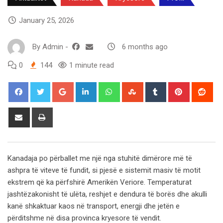
January 25, 2026
By
Admin
-
6 months ago
0
144
1 minute read
Google+
LinkedIn
Whatsapp
StumbleUpon
Tumblr
Pinterest
Red
Share
Print
via
Email
Kanadaja po përballet me një nga stuhitë dimërore më të
ashpra të viteve të fundit, si pjesë e sistemit masiv të motit
ekstrem që ka përfshirë Amerikën Veriore. Temperaturat
jashtëzakonisht të ulëta, reshjet e dendura të borës dhe akulli
kanë shkaktuar kaos në transport, energji dhe jetën e
përditshme në disa provinca kryesore të vendit.