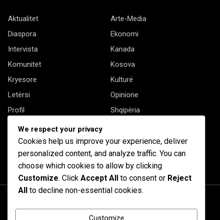
Aktualitet
Arte-Media
Diaspora
Ekonomi
Intervista
Kanada
Komunitet
Kosova
Kryesore
Kulturë
Letërsi
Opinione
Profil
Shqipëria
Shqiptarët në biznes
Stil Jete
We respect your privacy
Të tjera
Cookies help us improve your experience, deliver
personalized content, and analyze traffic. You can
choose which cookies to allow by clicking
Customize
. Click
Accept All
to consent or
Reject
All
to decline non-essential cookies.
Customize