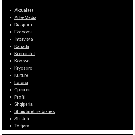
Aktualitet
Arte-Media
Diaspora
Ekonomi
Intervista
Kanada
Komunitet
Kosova
Kryesore
Kulturë
Letërsi
Opinione
Profil
Shqipëria
Shqiptarët në biznes
Stil Jete
Të tjera