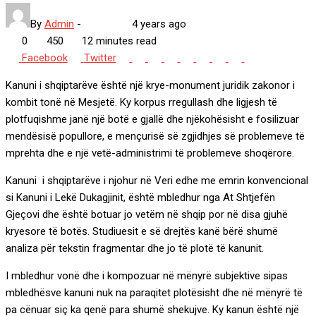
By
Admin
-
4 years ago
0
450
12 minutes read
Google+
LinkedIn
Whatsapp
StumbleUpon
Tumblr
Pinterest
Reddit
Share
Print
Facebook
Twitter
via
Kanuni i shqiptarëve është një krye-monument juridik zakonor i
Email
kombit tonë në Mesjetë. Ky korpus rregullash dhe ligjesh të
plotfuqishme janë një botë e gjallë dhe njëkohësisht e fosilizuar
mendësisë popullore, e mençurisë së zgjidhjes së problemeve të
mprehta dhe e një vetë-administrimi të problemeve shoqërore.
Kanuni i shqiptarëve i njohur në Veri edhe me emrin konvencional
si Kanuni i Lekë Dukagjinit, është mbledhur nga At Shtjefën
Gjeçovi dhe është botuar jo vetëm në shqip por në disa gjuhë
kryesore të botës. Studiuesit e së drejtës kanë bërë shumë
analiza për tekstin fragmentar dhe jo të plotë të kanunit.
I mbledhur vonë dhe i kompozuar në mënyrë subjektive sipas
mbledhësve kanuni nuk na paraqitet plotësisht dhe në mënyrë të
pa cënuar siç ka qenë para shumë shekujve. Ky kanun është një