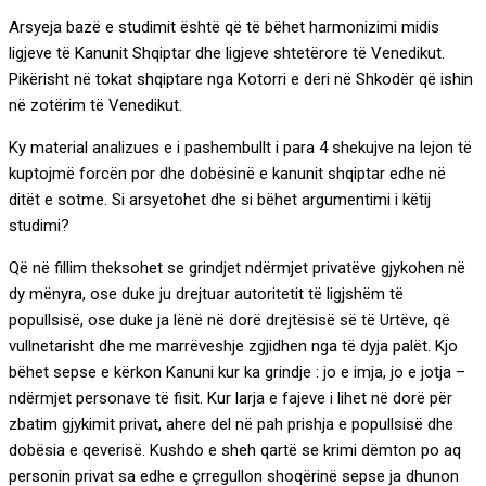
Arsyeja bazë e studimit është që të bëhet harmonizimi midis
ligjeve të Kanunit Shqiptar dhe ligjeve shtetërore të Venedikut.
Pikërisht në tokat shqiptare nga Kotorri e deri në Shkodër që ishin
në zotërim të Venedikut.
Ky material analizues e i pashembullt i para 4 shekujve na lejon të
kuptojmë forcën por dhe dobësinë e kanunit shqiptar edhe në
ditët e sotme. Si arsyetohet dhe si bëhet argumentimi i këtij
studimi?
Që në fillim theksohet se grindjet ndërmjet privatëve gjykohen në
dy mënyra, ose duke ju drejtuar autoritetit të ligjshëm të
popullsisë, ose duke ja lënë në dorë drejtësisë së të Urtëve, që
vullnetarisht dhe me marrëveshje zgjidhen nga të dyja palët. Kjo
bëhet sepse e kërkon Kanuni kur ka grindje : jo e imja, jo e jotja –
ndërmjet personave të fisit. Kur larja e fajeve i lihet në dorë për
zbatim gjykimit privat, ahere del në pah prishja e popullsisë dhe
dobësia e qeverisë. Kushdo e sheh qartë se krimi dëmton po aq
personin privat sa edhe e çrregullon shoqërinë sepse ja dhunon