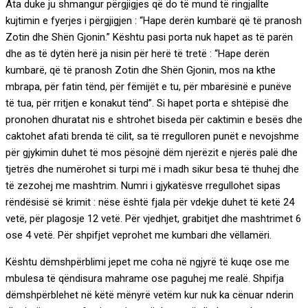
Ata duke ju shmangur përgjigjes që do të mund të ringjallte
kujtimin e fyerjes i përgjigjen : “Hape derën kumbarë që të pranosh
Zotin dhe Shën Gjonin.” Kështu pasi porta nuk hapet as të parën
dhe as të dytën herë ja nisin për herë të tretë : “Hape derën
kumbarë, që të pranosh Zotin dhe Shën Gjonin, mos na kthe
mbrapa, për fatin tënd, për fëmijët e tu, për mbarësinë e punëve
të tua, për rritjen e konakut tënd”. Si hapet porta e shtëpisë dhe
pronohen dhuratat nis e shtrohet biseda për caktimin e besës dhe
caktohet afati brenda të cilit, sa të rregulloren punët e nevojshme
për gjykimin duhet të mos pësojnë dëm njerëzit e njerës palë dhe
tjetrës dhe numërohet si turpi më i madh sikur besa të thuhej dhe
të zezohej me mashtrim. Numri i gjykatësve rregullohet sipas
rëndësisë së krimit : nëse është fjala për vdekje duhet të ketë 24
vetë, për plagosje 12 vetë. Për vjedhjet, grabitjet dhe mashtrimet 6
ose 4 vetë. Për shpifjet veprohet me kumbari dhe vëllamëri.
Kështu dëmshpërblimi jepet me coha në ngjyrë të kuqe ose me
mbulesa të qëndisura mahrame ose paguhej me realë. Shpifja
dëmshpërblehet në këtë mënyrë vetëm kur nuk ka cënuar nderin