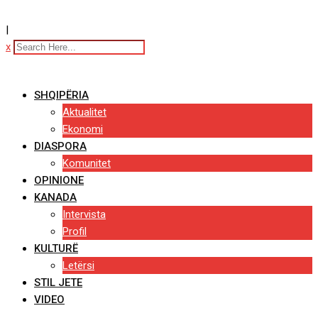
|
x
SHQIPËRIA
Aktualitet
Ekonomi
DIASPORA
Komunitet
OPINIONE
KANADA
Intervista
Profil
KULTURË
Letërsi
STIL JETE
VIDEO