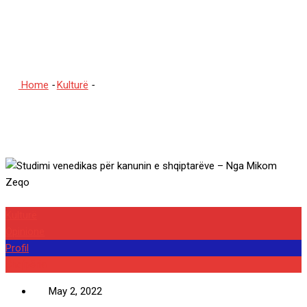
kanunin e shqiptarëve –
Nga Mikom Zeqo
Home
-
Kulturë
-
Studimi venedikas për kanunin e shqiptarëve
– Nga Mikom Zeqo
Kulturë
Opinione
Profil
Shqipëria
May 2, 2022