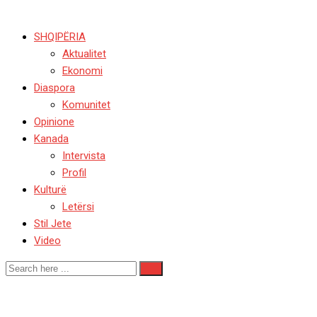
SHQIPËRIA
Aktualitet
Ekonomi
Diaspora
Komunitet
Opinione
Kanada
Intervista
Profil
Kulturë
Letërsi
Stil Jete
Video
Studimi venedikas për