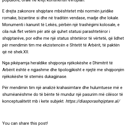
E drejta zakonore shqiptare mbështetet mbi normën juridike
romake, bizantine si dhe në traditën vendase, madje dhe lokale.
Monumenti i kanunit të Lekës, përbën një trashëgimi kolosale, e
cila nuk flet vetëm për atë që quhet statusi parashtetëror i
shqiptarëve, por edhe me një status shtetëror të vërtetë, që lidhet
për mendimin tim me ekzistencën e Shtetit të Arbërit, të paktën
që në shek.XII.
Nga pikëpamja heraldike shqiponja njëkokëshe e Dhimitrit të
Arbërit është e ngjashme dhe tipologjikisht e njejtë me shqiponjën
njëkokëshe të stemës dukagjinase.
Për mendimin tim një analizë krahasimtare dhe hulumtuese më e
shumëanëshme do të bënte të mundur një pasurim më cilësor të
konceptualitetit mb i kete subjekt.
https://diasporashqiptare.al/
You can share this post!