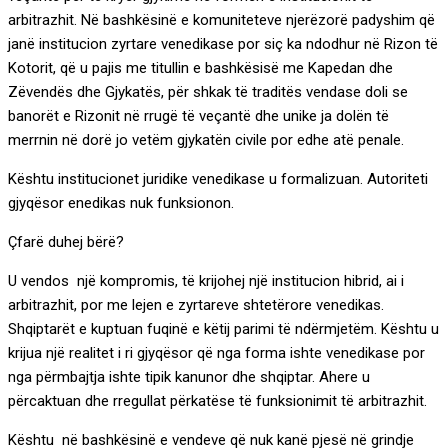
arbitrazhit. Në bashkësinë e komuniteteve njerëzorë padyshim që
janë institucion zyrtare venedikase por siç ka ndodhur në Rizon të
Kotorit, që u pajis me titullin e bashkësisë me Kapedan dhe
Zëvendës dhe Gjykatës, për shkak të traditës vendase doli se
banorët e Rizonit në rrugë të veçantë dhe unike ja dolën të
merrnin në dorë jo vetëm gjykatën civile por edhe atë penale.
Kështu institucionet juridike venedikase u formalizuan. Autoriteti
gjyqësor enedikas nuk funksionon.
Çfarë duhej bërë?
U vendos një kompromis, të krijohej një institucion hibrid, ai i
arbitrazhit, por me lejen e zyrtareve shtetërore venedikas.
Shqiptarët e kuptuan fuqinë e këtij parimi të ndërmjetëm. Kështu u
krijua një realitet i ri gjyqësor që nga forma ishte venedikase por
nga përmbajtja ishte tipik kanunor dhe shqiptar. Ahere u
përcaktuan dhe rregullat përkatëse të funksionimit të arbitrazhit.
Kështu në bashkësinë e vendeve që nuk kanë pjesë në grindje