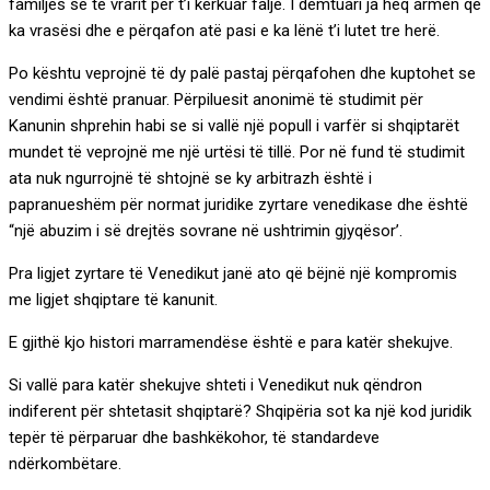
familjes së të vrarit për t’i kërkuar falje. I dëmtuari ja heq armën që
ka vrasësi dhe e përqafon atë pasi e ka lënë t’i lutet tre herë.
Po kështu veprojnë të dy palë pastaj përqafohen dhe kuptohet se
vendimi është pranuar. Përpiluesit anonimë të studimit për
Kanunin shprehin habi se si vallë një popull i varfër si shqiptarët
mundet të veprojnë me një urtësi të tillë. Por në fund të studimit
ata nuk ngurrojnë të shtojnë se ky arbitrazh është i
papranueshëm për normat juridike zyrtare venedikase dhe është
“një abuzim i së drejtës sovrane në ushtrimin gjyqësor’.
Pra ligjet zyrtare të Venedikut janë ato që bëjnë një kompromis
me ligjet shqiptare të kanunit.
E gjithë kjo histori marramendëse është e para katër shekujve.
Si vallë para katër shekujve shteti i Venedikut nuk qëndron
indiferent për shtetasit shqiptarë? Shqipëria sot ka një kod juridik
tepër të përparuar dhe bashkëkohor, të standardeve
ndërkombëtare.