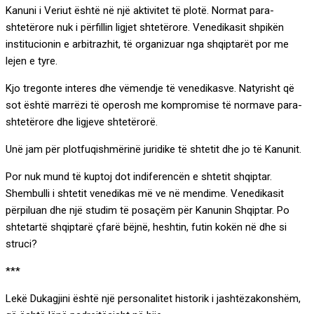
Kanuni i Veriut është në një aktivitet të plotë. Normat para-
shtetërore nuk i përfillin ligjet shtetërore. Venedikasit shpikën
institucionin e arbitrazhit, të organizuar nga shqiptarët por me
lejen e tyre.
Kjo tregonte interes dhe vëmendje të venedikasve. Natyrisht që
sot është marrëzi të operosh me kompromise të normave para-
shtetërore dhe ligjeve shtetërorë.
Unë jam për plotfuqishmërinë juridike të shtetit dhe jo të Kanunit.
Por nuk mund të kuptoj dot indiferencën e shtetit shqiptar.
Shembulli i shtetit venedikas më ve në mendime. Venedikasit
përpiluan dhe një studim të posaçëm për Kanunin Shqiptar. Po
shtetartë shqiptarë çfarë bëjnë, heshtin, futin kokën në dhe si
struci?
***
Lekë Dukagjini është një personalitet historik i jashtëzakonshëm,