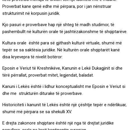
Proverbat kane qenë edhe më përpara, por i jan nënstruar
strukturimit në korpusin juridik.
Kjo pasuri e proverbave hap një shteg të madh studimor, të
pashembullt në kulturën orale të jashtëzakonshme të shqiptarëve.
Kultura orale është para së gjithash kulturë virtuale, shumë më
tepër se sa saktësia juridike. Në kulturën orale shqiptarët kanë
disa kryevepra të nivelit botëror:
Eposin e Veriut të Kreshnikëve, Kanunin e Lekë Dukagjinit si dhe
tërë përrallat, proverbat mitet, legjendat, baladat.
Kanuni i Lekës është i lidhur konceptualisht me Eposin e Veriut si
dhe me strukturën diturake të proverbave.
Historiciteti i kanunit të Lekës është një çështje tepër e ndërlikuar,
shumë më përpara se sa shekulli XV.
E drejta zakonore shqiptare është një nga të drejtat juridike
popullore, orale ne krejt kontinentin evropian.