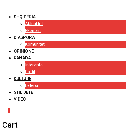
Skip
to
SHQIPËRIA
content
Aktualitet
Ekonomi
DIASPORA
Komunitet
OPINIONE
KANADA
Intervista
Profil
KULTURË
Letërsi
STIL JETE
VIDEO
0
Cart