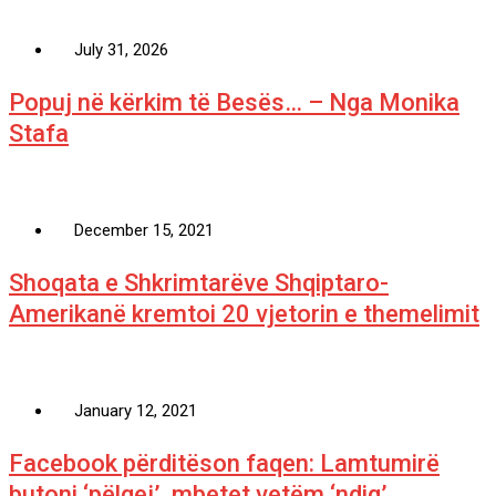
July 31, 2026
Popuj në kërkim të Besës… – Nga Monika
Stafa
December 15, 2021
Shoqata e Shkrimtarëve Shqiptaro-
Amerikanë kremtoi 20 vjetorin e themelimit
January 12, 2021
Facebook përditëson faqen: Lamtumirë
butoni ‘pëlqej’, mbetet vetëm ‘ndiq’