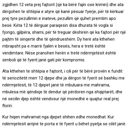
zgjidhen 12 veta prej fajtorit (që ka bërë fajin ose krimin) dhe ata
dërgohen te shtëpia e atyre që kanë pësuar fyerje, për të kërkuar
prej tyre pezullimin e inateve, pezullim që quhet premtim apo
besë. Këta 12 të dërguar paraqesin disa dhurata të vogla si
fjongo, gjilpëra, shami, për të treguar dëshirën që ka fajtori për një
pajtim të sinqertë dhe të qëndrueshëm. Dy herë ata kthehen
mbrapsht pa e marrë fjalën e besës, hera e tretë është
vendimtare. Nëse pranohen herën e tretë ndërmjetësit është
simboli që të fyerit janë gati për kompromis.
Ata kthehen te shtëpia e fajtorit, i cili për të bërë provën e fundit
të seriozitetit merr 12 djepe dhe ja dërgon të fyerit së bashku me
ndërmjetësit, të 12 djepet janë të mbuluara me mahrama,
mbulesa më qëndisje të dendur që përdoren nga shqiptarët, dhe
në secilin djep është vendosur një monedhë e quajtur real prej
floriri.
Kur hiqen mahramat nga djepet shihen edhe monedhat. Kur
ndërmjetësit arrijnë te porta e të fyerit u bëhet pyetja se cilët janë.