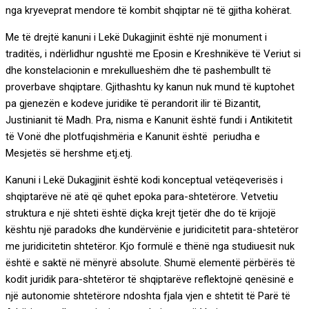
nga kryeveprat mendore të kombit shqiptar në të gjitha kohërat.
Me të drejtë kanuni i Lekë Dukagjinit është një monument i
traditës, i ndërlidhur ngushtë me Eposin e Kreshnikëve të Veriut si
dhe konstelacionin e mrekullueshëm dhe të pashembullt të
proverbave shqiptare. Gjithashtu ky kanun nuk mund të kuptohet
pa gjenezën e kodeve juridike të perandorit ilir të Bizantit,
Justinianit të Madh. Pra, nisma e Kanunit është fundi i Antikitetit
të Vonë dhe plotfuqishmëria e Kanunit është periudha e
Mesjetës së hershme etj.etj.
Kanuni i Lekë Dukagjinit është kodi konceptual vetëqeverisës i
shqiptarëve në atë që quhet epoka para-shtetërore. Vetvetiu
struktura e një shteti është diçka krejt tjetër dhe do të krijojë
kështu një paradoks dhe kundërvënie e juridicitetit para-shtetëror
me juridicitetin shtetëror. Kjo formulë e thënë nga studiuesit nuk
është e saktë në mënyrë absolute. Shumë elementë përbërës të
kodit juridik para-shtetëror të shqiptarëve reflektojnë qenësinë e
një autonomie shtetërore ndoshta fjala vjen e shtetit të Parë të