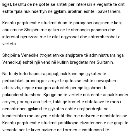
ligjet, kështu që në qoftë se shteti për interesin e veçantë të cilit
është fjala nuk ndërhyn në gjykim, arbitrari është i pavlefshëm.
Kështu përpiluesit e studimit duan të paraqesin origjinën e këtij
abuzimi në Shqipëri me qëllim që të shmangin pasionin dhe
interesat njerëzore me të cilët ngjyroset dhe shtrembërohet e
vërteta.
Shqipëria Venedike (trojet etnike shqiptare të administruara nga
Venediku) është një vend në kufirin bregdetar me Sulltanin.
Në të dy këto hapësira popujt, nuk kanë një gjykatës të
përbashkët, prandaj për arsye të qetësisë është i nevojshëm
arbitrazhi, sepse mungon autoriteti për një ligjshmëri të
pakundërshtueshme. Kjo gjë në të vërtetë nuk është aspak kundër
arsyes, por nga ana tjetër, fakti që krimet e shtetasve të mos i
nënshtrohen gjykimit të gjykatës është drejtpërdrejtë në
kundërshtim me arsyen e shtetit dhe me natyrën e nënshtetësisë.
Kështu përpiluesit e studimit justifikojnë ekzistencën e një grupi të
veçantë për të kryer gjykime në formën e institucionit të