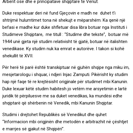
Arbërit ose dhe e principatave shqiptare të Veriut.
Duke respektuar deri në fund Gjeçovin e madh ne duhet t’i
shtrijmë hulumtimet tona në shekujt e mëparshëm. Ka qenë një
befasi e madhe kur duke shfletuar disa libra botuar nga Instituti i
Studimeve Shqiptare, me titull : “Studime dhe tekste”, botuar më
1944 unë gjeta një studim relativisht të gjatë, botuar në italishten
venedikase. Ky studim nuk ka emrat e autorëve. I takon si kohë
shekullit të XVII.
Për herë të parë është transkiptuar në gjuhën shqipe nga miku im,
mesjetarologu i shquar, i ndjeri Injac Zamputi. Pikërisht ky studim
hap një faqe të re krejtësisht origjinale për studimet mbi Kanunin.
Duke lexuar këtë studim habitesh jo vetëm me arsyetimin e lartë
juridik të përpiluesve me sa duket venedikas, ka mundësi edhe
shqiptarë që shërbenin në Venedik, mbi Kanunin Shqiptar.
Studimi i drejtohet Republikës së Venedikut dhe quhet
“Informacion mbi origjinën dhe metodën e arbitrazhit në çështjet
e marrjes së gjakut në Shqipëri”.