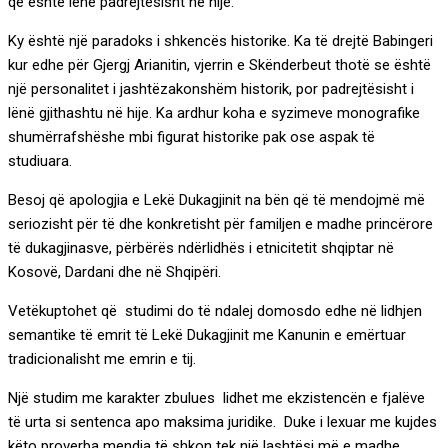
që është lënë padrejtësisht në hije.
Ky është një paradoks i shkencës historike. Ka të drejtë Babingeri
kur edhe për Gjergj Arianitin, vjerrin e Skënderbeut thotë se është
një personalitet i jashtëzakonshëm historik, por padrejtësisht i
lënë gjithashtu në hije. Ka ardhur koha e syzimeve monografike
shumërrafshëshe mbi figurat historike pak ose aspak të
studiuara.
Besoj që apologjia e Lekë Dukagjinit na bën që të mendojmë më
seriozisht për të dhe konkretisht për familjen e madhe princërore
të dukagjinasve, përbërës ndërlidhës i etnicitetit shqiptar në
Kosovë, Dardani dhe në Shqipëri.
Vetëkuptohet që studimi do të ndalej domosdo edhe në lidhjen
semantike të emrit të Lekë Dukagjinit me Kanunin e emërtuar
tradicionalisht me emrin e tij.
Një studim me karakter zbulues lidhet me ekzistencën e fjalëve
të urta si sentenca apo maksima juridike. Duke i lexuar me kujdes
këto proverba mendja të shkon tek një lashtësi më e madhe.