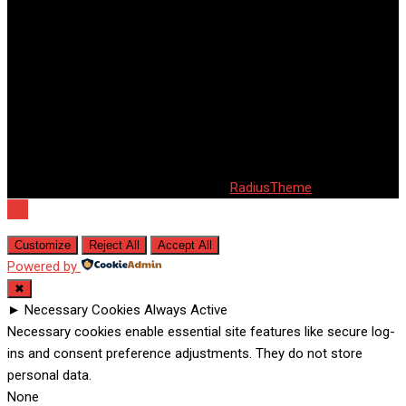
© 2020 Barta. All Rights Reserved. by
RadiusTheme
Customize
Reject All
Accept All
Powered by
✖
►
Necessary Cookies
Always Active
Necessary cookies enable essential site features like secure log-
ins and consent preference adjustments. They do not store
personal data.
None