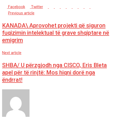
Google+
LinkedIn
Whatsapp
StumbleUpon
Tumblr
Pinterest
Reddit
Share
Print
Facebook
Twitter
via
Previous article
Email
KANADA\ Aprovohet projekti që siguron
fuqizimin intelektual të grave shqiptare në
emigrim
Next article
SHBA/ U përzgjodh nga CISCO, Eris Bleta
apel për të rinjtë: Mos hiqni dorë nga
ëndrrat!