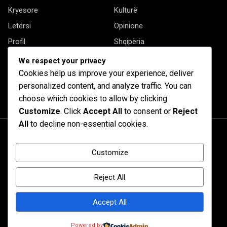
Kryesore
Kulturë
Letërsi
Opinione
Profil
Shqipëria
Shqiptarët në biznes
Stil Jete
We respect your privacy
Cookies help us improve your experience, deliver
Të tjera
personalized content, and analyze traffic. You can
choose which cookies to allow by clicking
Customize
. Click
Accept All
to consent or
Reject
All
to decline non-essential cookies.
Customize
Reject All
Accept All
© 2020 Barta. All Rights Reserved. by
RadiusTheme
Powered by