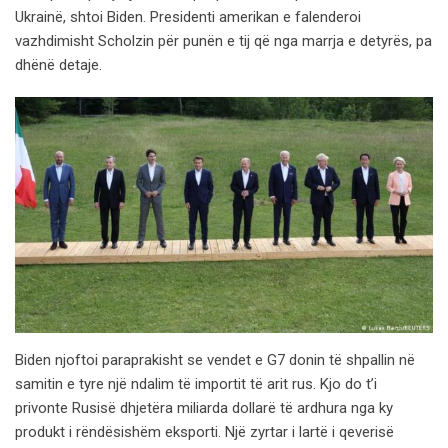
Ukrainë, shtoi Biden. Presidenti amerikan e falenderoi
vazhdimisht Scholzin për punën e tij që nga marrja e detyrës, pa
dhënë detaje.
Biden njoftoi paraprakisht se vendet e G7 donin të shpallin në
samitin e tyre një ndalim të importit të arit rus. Kjo do t’i
privonte Rusisë dhjetëra miliarda dollarë të ardhura nga ky
produkt i rëndësishëm eksporti. Një zyrtar i lartë i qeverisë