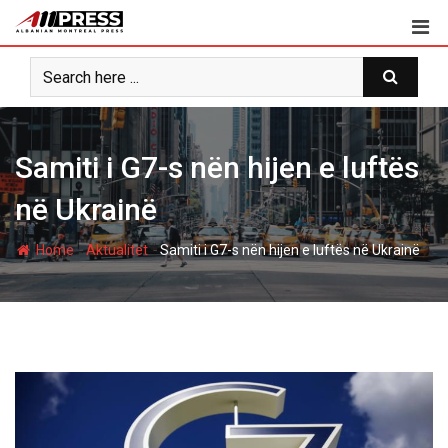
Skip
to
content
Samiti i G7-s nën hijen e luftës
në Ukrainë
-
-
Home
Aktualitet
Samiti i G7-s nën hijen e luftës në Ukrainë