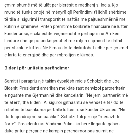
çmim shumë më të ulët për blerësit e mëdhenj si India. Kjo
mund të funksionojë në mënyrë që Perëndimi t’i lidhë shërbime
të tilla si sigurimi i transportit të naftës me pajtueshmërinë me
kufirin e çmimeve. Priten premtime konkrete financiare në luftën
kundër urisë, e cila është veçanërisht e përhapur në Afrikën
Lindore dhe që po përkeqësohet me rritjen e çmimit të drithit
për shkak të luftës. Në Elmau do të diskutohet edhe për çmimet
e larta të energjisë dhe për mbrojtjen e klimës.
Bideni për unitetin perëndimor
Samitit i parapriu një takim dypalësh midis Scholzit dhe Joe
Bidenit. Presidenti amerikan me këtë rast nënvizoi partneritetin
e ngushtë me Gjermaninë dhe kancelarin. “Ne jemi partnerët më
të afërt”, tha Bideni. Ai siguroi gjithashtu se vendet e G7 do të
mbeten të bashkuara përballë luftës ruse kundër Ukrainës. “Ne
do të qëndrojmë së bashku”. Scholzi foli për një “mesazh të
fortë”. Presidenti rus Vladimir Putin i ka bërë llogaritë gabim
duke pritur përçarje në kampin perëndimor pas sulmit në