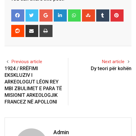
Google+
LinkedIn
Whatsapp
StumbleUpon
Tumblr
Pinter
Reddit
Share
Print
via
Email
Previous article
Next article
1924 / RRËFIMI
Dy teori për kohën
EKSKLUZIV I
ARKEOLOGUT LÉON REY
MBI ZBULIMET E PARA TË
MISIONIT ARKEOLOGJIK
FRANCEZ NË APOLLONI
Admin