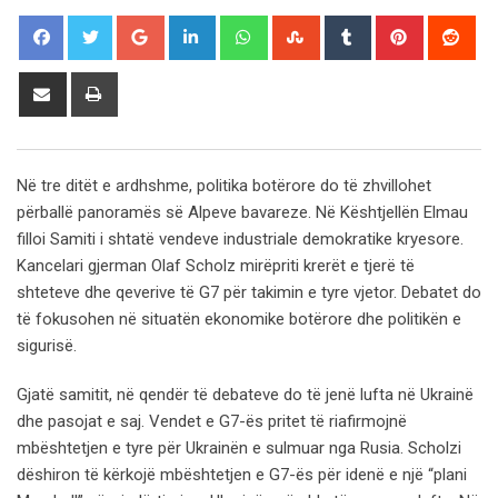
Google+
LinkedIn
Whatsapp
StumbleUpon
Tumblr
Pinterest
Red
Share
Print
via
Email
Në tre ditët e ardhshme, politika botërore do të zhvillohet
përballë panoramës së Alpeve bavareze. Në Kështjellën Elmau
filloi Samiti i shtatë vendeve industriale demokratike kryesore.
Kancelari gjerman Olaf Scholz mirëpriti krerët e tjerë të
shteteve dhe qeverive të G7 për takimin e tyre vjetor. Debatet do
të fokusohen në situatën ekonomike botërore dhe politikën e
sigurisë.
Gjatë samitit, në qendër të debateve do të jenë lufta në Ukrainë
dhe pasojat e saj. Vendet e G7-ës pritet të riafirmojnë
mbështetjen e tyre për Ukrainën e sulmuar nga Rusia. Scholzi
dëshiron të kërkojë mbështetjen e G7-ës për idenë e një “plani