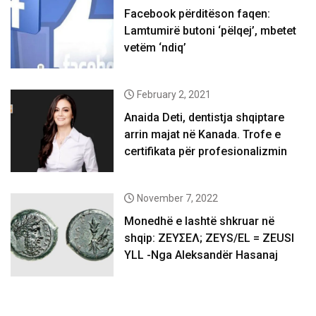
Facebook përditëson faqen:
Lamtumirë butoni ‘pëlqej’, mbetet
vetëm ‘ndiq’
February 2, 2021
Anaida Deti, dentistja shqiptare
arrin majat në Kanada. Trofe e
certifikata për profesionalizmin
November 7, 2022
Monedhë e lashtë shkruar në
shqip: ΖΕΥΣΕΛ; ZEYS/EL = ZEUSI
YLL -Nga Aleksandër Hasanaj