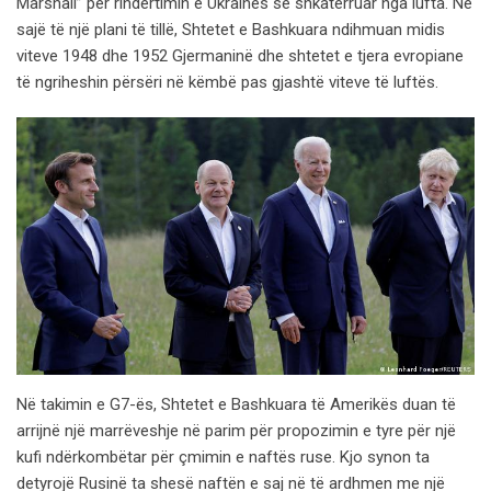
Marshall” për rindërtimin e Ukrainës së shkatërruar nga lufta. Në
sajë të një plani të tillë, Shtetet e Bashkuara ndihmuan midis
viteve 1948 dhe 1952 Gjermaninë dhe shtetet e tjera evropiane
të ngriheshin përsëri në këmbë pas gjashtë viteve të luftës.
Në takimin e G7-ës, Shtetet e Bashkuara të Amerikës duan të
arrijnë një marrëveshje në parim për propozimin e tyre për një
kufi ndërkombëtar për çmimin e naftës ruse. Kjo synon ta
detyrojë Rusinë ta shesë naftën e saj në të ardhmen me një