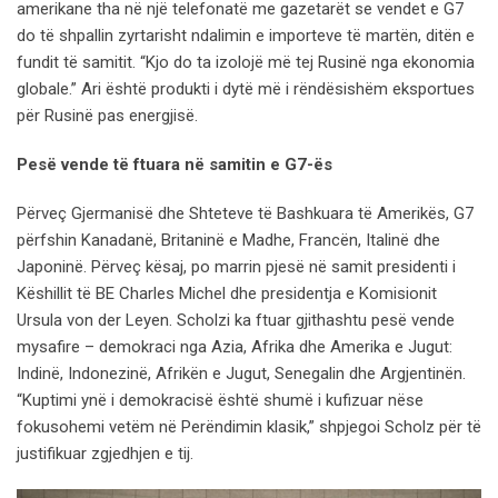
amerikane tha në një telefonatë me gazetarët se vendet e G7
do të shpallin zyrtarisht ndalimin e importeve të martën, ditën e
fundit të samitit. “Kjo do ta izolojë më tej Rusinë nga ekonomia
globale.” Ari është produkti i dytë më i rëndësishëm eksportues
për Rusinë pas energjisë.
Pesë vende të ftuara në samitin e G7-ës
Përveç Gjermanisë dhe Shteteve të Bashkuara të Amerikës, G7
përfshin Kanadanë, Britaninë e Madhe, Francën, Italinë dhe
Japoninë. Përveç kësaj, po marrin pjesë në samit presidenti i
Këshillit të BE Charles Michel dhe presidentja e Komisionit
Ursula von der Leyen. Scholzi ka ftuar gjithashtu pesë vende
mysafire – demokraci nga Azia, Afrika dhe Amerika e Jugut:
Indinë, Indonezinë, Afrikën e Jugut, Senegalin dhe Argjentinën.
“Kuptimi ynë i demokracisë është shumë i kufizuar nëse
fokusohemi vetëm në Perëndimin klasik,” shpjegoi Scholz për të
justifikuar zgjedhjen e tij.