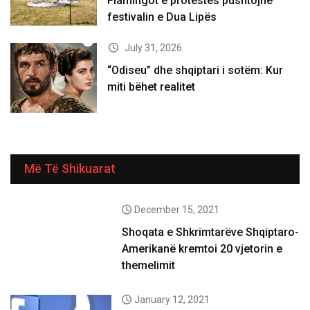
Flamingot e protestës pushtojnë
festivalin e Dua Lipës
July 31, 2026
“Odiseu” dhe shqiptari i sotëm: Kur
miti bëhet realitet
Më Të Shikuarat
December 15, 2021
Shoqata e Shkrimtarëve Shqiptaro-
Amerikanë kremtoi 20 vjetorin e
themelimit
January 12, 2021