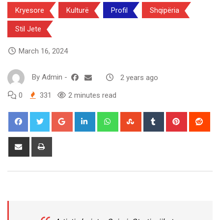
Kryesore
Kulturë
Profil
Shqipëria
Stil Jete
March 16, 2024
By
Admin
-
2 years ago
0
331
2 minutes read
Google+
LinkedIn
Whatsapp
StumbleUpon
Tumblr
Pinterest
Red
Share
Print
via
Email