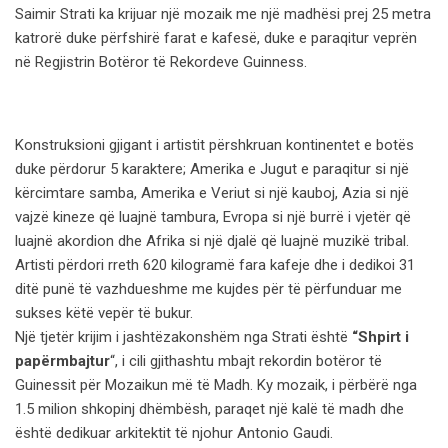
Saimir Strati ka krijuar një mozaik me një madhësi prej 25 metra
katrorë duke përfshirë farat e kafesë, duke e paraqitur veprën
në Regjistrin Botëror të Rekordeve Guinness.
Konstruksioni gjigant i artistit përshkruan kontinentet e botës
duke përdorur 5 karaktere; Amerika e Jugut e paraqitur si një
kërcimtare samba, Amerika e Veriut si një kauboj, Azia si një
vajzë kineze që luajnë tambura, Evropa si një burrë i vjetër që
luajnë akordion dhe Afrika si një djalë që luajnë muzikë tribal.
Artisti përdori rreth 620 kilogramë fara kafeje dhe i dedikoi 31
ditë punë të vazhdueshme me kujdes për të përfunduar me
sukses këtë vepër të bukur.
Një tjetër krijim i jashtëzakonshëm nga Strati është
“Shpirt i
papërmbajtur
“, i cili gjithashtu mbajt rekordin botëror të
Guinessit për Mozaikun më të Madh. Ky mozaik, i përbërë nga
1.5 milion shkopinj dhëmbësh, paraqet një kalë të madh dhe
është dedikuar arkitektit të njohur Antonio Gaudi.