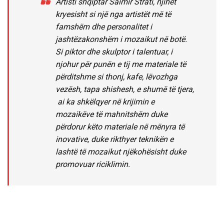
Artisti shqiptar Saimir Strati, njihet
kryesisht si një nga artistët më të
famshëm dhe personalitet i
jashtëzakonshëm i mozaikut në botë.
Si piktor dhe skulptor i talentuar, i
njohur për punën e tij me materiale të
përditshme si thonj, kafe, lëvozhga
vezësh, tapa shishesh, e shumë të tjera,
ai ka shkëlqyer në krijimin e
mozaikëve të mahnitshëm duke
përdorur këto materiale në mënyra të
inovative, duke rikthyer teknikën e
lashtë të mozaikut njëkohësisht duke
promovuar riciklimin.