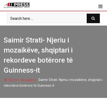
Skip
to
content
Saimir Strati- Njeriu i
mozaikëve, shqiptari i
rekordeve botërore të
Guinness-it
-
-
Home
Aktualitet
Saimir Strati- Njeriu i mozaikëve, shqiptari i
rekordeve botërore të Guinness-it