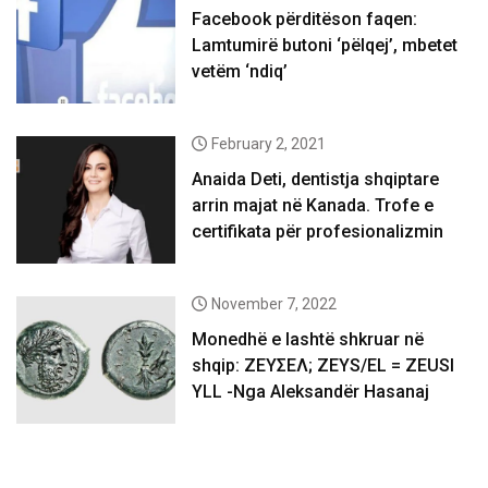
Facebook përditëson faqen:
Lamtumirë butoni ‘pëlqej’, mbetet
vetëm ‘ndiq’
February 2, 2021
Anaida Deti, dentistja shqiptare
arrin majat në Kanada. Trofe e
certifikata për profesionalizmin
November 7, 2022
Monedhë e lashtë shkruar në
shqip: ΖΕΥΣΕΛ; ZEYS/EL = ZEUSI
YLL -Nga Aleksandër Hasanaj