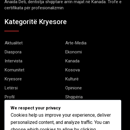
Anaida Deti, dentistja shqiptare arrin majat në Kanada. Trofe e
certifikata për profesionalizmin
Kategoritë Kryesore
Aktualitet
Arte-Media
Diaspora
Ekonomi
Intervista
Kanada
Komunitet
Kosova
Kryesore
Kulturë
Letërsi
Opinione
Profil
Shqipëria
Shqiptarët në biznes
Stil Jete
We respect your privacy
Cookies help us improve your experience, deliver
Të tjera
personalized content, and analyze traffic. You can
choose which cookies to allow by clicking