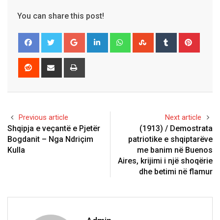
You can share this post!
Google+
LinkedIn
Whatsapp
StumbleUpon
Tumblr
Pinter
Reddit
Share
Print
via
Email
Previous article
Next article
Shqipja e veçantë e Pjetër
(1913) / Demostrata
Bogdanit – Nga Ndriçim
patriotike e shqiptarëve
Kulla
me banim në Buenos
Aires, krijimi i një shoqërie
dhe betimi në flamur