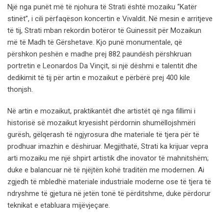
Një nga punët më të njohura të Strati është mozaiku “Katër
stinët”, i cili përfaqëson koncertin e Vivaldit. Në mesin e arritjeve
të tij, Strati mban rekordin botëror të Guinessit për Mozaikun
më të Madh të Gërshetave. Kjo punë monumentale, që
përshkon peshën e madhe prej 882 paundësh përshkruan
portretin e Leonardos Da Vinçit, si një dëshmi e talentit dhe
dedikimit të tij për artin e mozaikut e përbërë prej 400 kile
thonjsh.
Në artin e mozaikut, praktikantët dhe artistët që nga fillimi i
historisë së mozaikut kryesisht përdornin shumëllojshmëri
gurësh, gëlqerash të ngjyrosura dhe materiale të tjera për të
prodhuar imazhin e dëshiruar. Megjithatë, Strati ka krijuar vepra
arti mozaiku me një shpirt artistik dhe inovator të mahnitshëm;
duke e balancuar në të njëjtën kohë traditën me modernen. Ai
zgjedh të mbledhë materiale industriale moderne ose të tjera të
ndryshme të gjetura në jetën tonë të përditshme, duke përdorur
teknikat e etabluara mijëvjeçare.