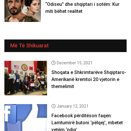
“Odiseu” dhe shqiptari i sotëm: Kur
miti bëhet realitet
Më Të Shikuarat
December 15, 2021
Shoqata e Shkrimtarëve Shqiptaro-
Amerikanë kremtoi 20 vjetorin e
themelimit
January 12, 2021
Facebook përditëson faqen:
Lamtumirë butoni ‘pëlqej’, mbetet
vetëm ‘ndiq’