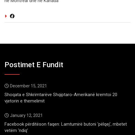
ne Montreal dhe ne Kanada
Postimet E Fundit
December 15, 2021
Shoqata e Shkrimtarëve Shqiptaro-Amerikanë kremtoi 20
vjetorin e themelimit
January 12, 2021
Facebook përditëson faqen: Lamtumirë butoni ‘pëlqej’, mbetet
vetëm ‘ndiq’