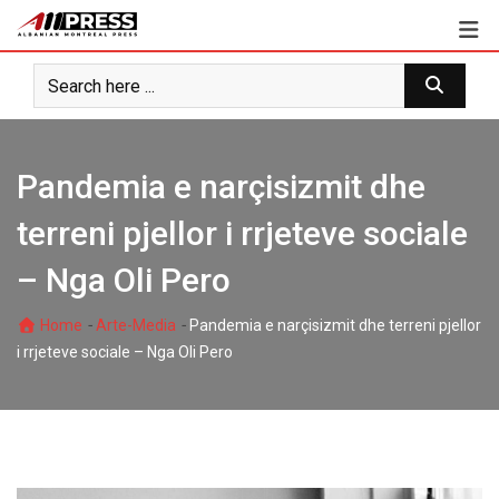
Skip
to
content
Pandemia e narçisizmit dhe
terreni pjellor i rrjeteve sociale
– Nga Oli Pero
-
-
Home
Arte-Media
Pandemia e narçisizmit dhe terreni pjellor
i rrjeteve sociale – Nga Oli Pero