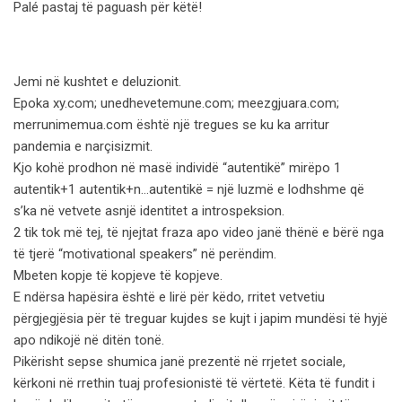
Palé pastaj të paguash për këtë!
Jemi në kushtet e deluzionit.
Epoka xy.com; unedhevetemune.com; meezgjuara.com;
merrunimemua.com është një tregues se ku ka arritur
pandemia e narçisizmit.
Kjo kohë prodhon në masë individë “autentikë” mirëpo 1
autentik+1 autentik+n…autentikë = një luzmë e lodhshme që
s’ka në vetvete asnjë identitet a introspeksion.
2 tik tok më tej, të njejtat fraza apo video janë thënë e bërë nga
të tjerë “motivational speakers” në perëndim.
Mbeten kopje të kopjeve të kopjeve.
E ndërsa hapësira është e lirë për këdo, rritet vetvetiu
përgjegjësia për të treguar kujdes se kujt i japim mundësi të hyjë
apo ndikojë në ditën tonë.
Pikërisht sepse shumica janë prezentë në rrjetet sociale,
kërkoni në rrethin tuaj profesionistë të vërtetë. Këta të fundit i