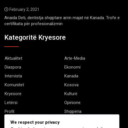
February 2, 2021
Anaida Deti, dentistja shqiptare arrin majat në Kanada. Trofe e
certifikata për profesionalizmin
Kategoritë Kryesore
Aktualitet
Arte-Media
Diaspora
Ekonomi
Intervista
Kanada
Komunitet
Kosova
Kryesore
Kulturë
Letërsi
Opinione
Profil
Shqipëria
Shqiptarët në biznes
Stil Jete
We respect your privacy