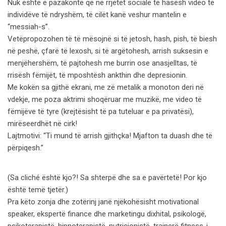
Nuk është e pazakontë që në rrjetet sociale të hasësh video të
individëve të ndryshëm, të cilët kanë veshur mantelin e
“messiah-s”.
Vetëpropozohen të të mësojnë si të jetosh, hash, pish, të biesh
në peshë, çfarë të lexosh, si të argëtohesh, arrish suksesin e
menjëhershëm, të pajtohesh me burrin ose anasjelltas, të
rrisësh fëmijët, të mposhtësh ankthin dhe depresionin.
Me kokën sa gjithë ekrani, me zë metalik a monoton deri në
vdekje, me poza aktrimi shoqëruar me muzikë, me video të
fëmijëve të tyre (krejtësisht të pa tuteluar e pa privatësi),
mirëseerdhët në cirk!
Lajtmotivi: “Ti mund të arrish gjithçka! Mjafton ta duash dhe të
përpiqesh.”
(Sa cliché është kjo?! Sa shterpë dhe sa e pavërtetë! Por kjo
është temë tjetër.)
Pra këto zonja dhe zotërinj janë njëkohësisht motivational
speaker, ekspertë finance dhe marketingu dixhital, psikologë,