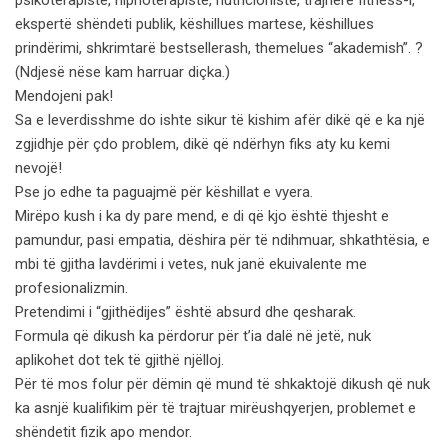
psikoterapistë, hipnoterapistë, nutricionistë, trajnerë fitness-i,
ekspertë shëndeti publik, këshillues martese, këshillues
prindërimi, shkrimtarë bestsellerash, themelues “akademish”. ?
(Ndjesë nëse kam harruar diçka.)
Mendojeni pak!
Sa e leverdisshme do ishte sikur të kishim afër dikë që e ka një
zgjidhje për çdo problem, dikë që ndërhyn fiks aty ku kemi
nevojë!
Pse jo edhe ta paguajmë për këshillat e vyera.
Mirëpo kush i ka dy pare mend, e di që kjo është thjesht e
pamundur, pasi empatia, dëshira për të ndihmuar, shkathtësia, e
mbi të gjitha lavdërimi i vetes, nuk janë ekuivalente me
profesionalizmin.
Pretendimi i “gjithëdijes” është absurd dhe qesharak.
Formula që dikush ka përdorur për t’ia dalë në jetë, nuk
aplikohet dot tek të gjithë njëlloj.
Për të mos folur për dëmin që mund të shkaktojë dikush që nuk
ka asnjë kualifikim për të trajtuar mirëushqyerjen, problemet e
shëndetit fizik apo mendor.