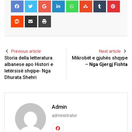
Google+
LinkedIn
Whatsapp
StumbleUpon
Tumblr
Pinter
Reddit
Share
Print
via
Email
Previous article
Next article
Storia della letteratura
Mikrobët e gjuhës shqype
albanese apo Histori e
–
Nga Gjergj Fishta
letërsisë shqipe- Nga
Dhurata Shehri
Admin
administrator