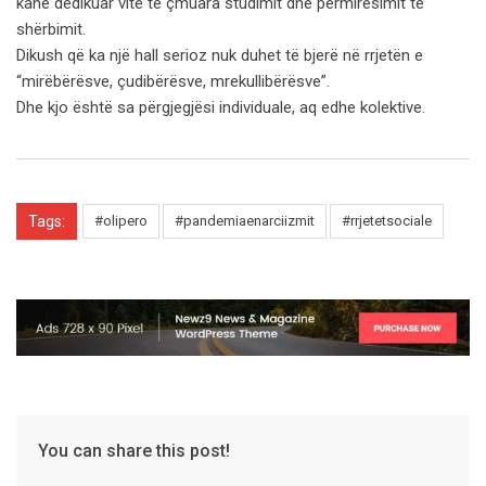
kanë dedikuar vite të çmuara studimit dhe përmirësimit të
shërbimit.
Dikush që ka një hall serioz nuk duhet të bjerë në rrjetën e
“mirëbërësve, çudibërësve, mrekullibërësve”.
Dhe kjo është sa përgjegjësi individuale, aq edhe kolektive.
Tags:
#olipero
#pandemiaenarciizmit
#rrjetetsociale
You can share this post!