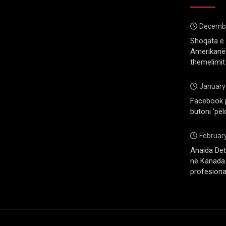
Decembe
Shoqata e 
Amerikanë 
themelimit
January
Facebook 
butoni ‘pël
February
Anaida Deti
në Kanada. 
profesiona