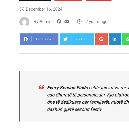
December 16, 2024
By
Admin
-
2 years ago
Google+
Link
Facebook
Twitter
Every Season Finds
është iniciativa më e
çdo dhuratë të personalizuar. Kjo platfor
dhe të dedikuara për familjarët, miqtë d
dashuri gjatë sezonit festiv.