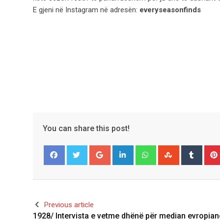
E gjeni në Instagram në adresën:
everyseasonfinds
You can share this post!
Google+
LinkedIn
Whatsapp
StumbleUpo
Tumbl
Facebook
Twitter
Previous article
1928/ Intervista e vetme dhënë për median evropia