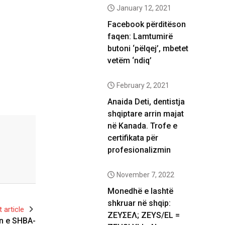
January 12, 2021
Facebook përditëson
faqen: Lamtumirë
butoni ‘pëlqej’, mbetet
vetëm ‘ndiq’
February 2, 2021
Anaida Deti, dentistja
shqiptare arrin majat
në Kanada. Trofe e
certifikata për
profesionalizmin
November 7, 2022
Monedhë e lashtë
shkruar në shqip:
 article
ΖΕΥΣΕΛ; ZEYS/EL =
in e SHBA-