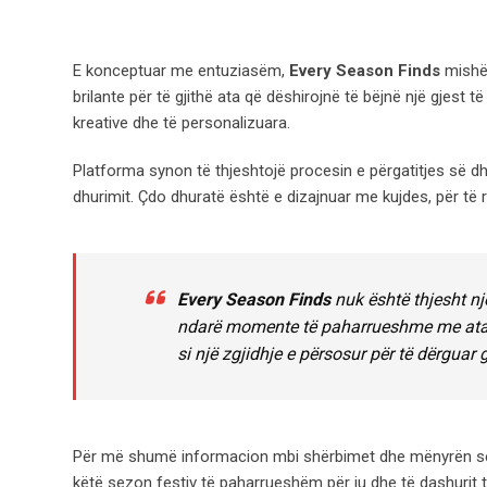
E konceptuar me entuziasëm,
Every Season Finds
mishër
brilante për të gjithë ata që dëshirojnë të bëjnë një gjest 
kreative dhe të personalizuara.
Platforma synon të thjeshtojë procesin e përgatitjes së d
dhurimit. Çdo dhuratë është e dizajnuar me kujdes, për të 
Every Season Finds
nuk është thjesht një
ndarë momente të paharrueshme me ata q
si një zgjidhje e përsosur për të dërgua
Për më shumë informacion mbi shërbimet dhe mënyrën se si
këtë sezon festiv të paharrueshëm për ju dhe të dashurit t