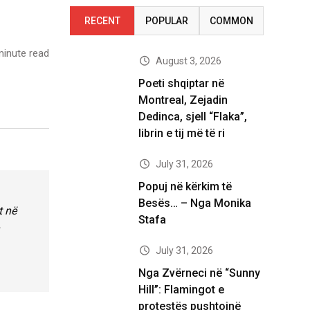
RECENT
POPULAR
COMMON
inute read
August 3, 2026
Poeti shqiptar në
Montreal, Zejadin
Dedinca, sjell “Flaka”,
librin e tij më të ri
July 31, 2026
Popuj në kërkim të
Besës… – Nga Monika
t në
Stafa
July 31, 2026
Nga Zvërneci në “Sunny
Hill”: Flamingot e
protestës pushtojnë