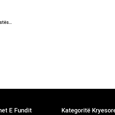
estës…
et E Fundit
Kategoritë Kryesor