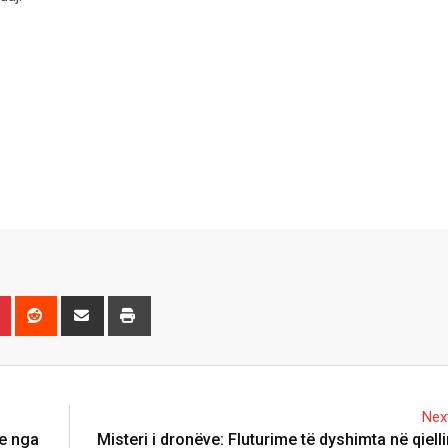
n
r
Pinterest
Reddit
Share
Print
via
Email
Next
ne nga
Misteri i dronëve: Fluturime të dyshimta në qiell