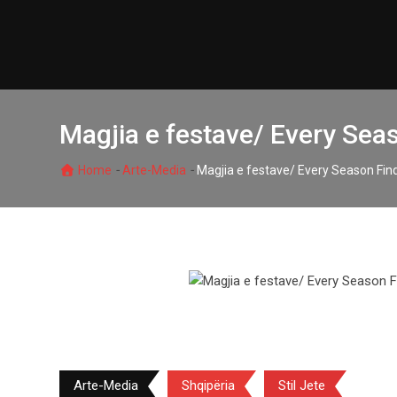
Skip
to
content
Magjia e festave/ Every Sea
-
-
Home
Arte-Media
Magjia e festave/ Every Season Fin
Arte-Media
Shqipëria
Stil Jete