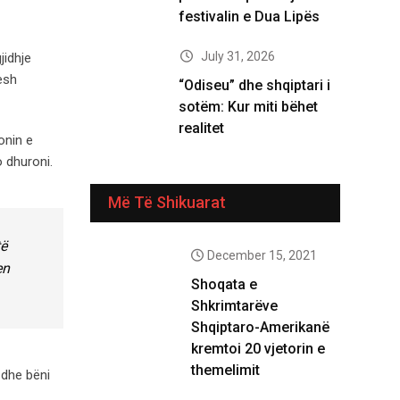
festivalin e Dua Lipës
July 31, 2026
jidhje
jesh
“Odiseu” dhe shqiptari i
sotëm: Kur miti bëhet
realitet
onin e
o dhuroni.
Më Të Shikuarat
të
December 15, 2021
en
Shoqata e
Shkrimtarëve
Shqiptaro-Amerikanë
kremtoi 20 vjetorin e
themelimit
 dhe bëni