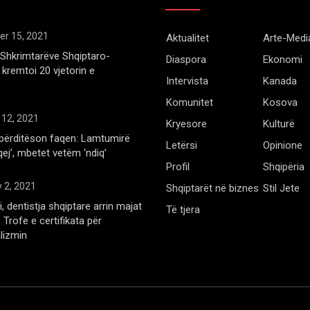
r 15, 2021
Aktualitet
Arte-Medi
Shkrimtarëve Shqiptaro-
Diaspora
Ekonomi
kremtoi 20 vjetorin e
Intervista
Kanada
Komunitet
Kosova
 12, 2021
Kryesore
Kulturë
përditëson faqen: Lamtumirë
Letërsi
Opinione
qej’, mbetet vetëm ‘ndiq’
Profil
Shqipëria
 2, 2021
Shqiptarët në biznes
Stil Jete
, dentistja shqiptare arrin majat
Të tjera
Trofe e certifikata për
lizmin