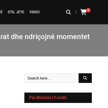
0
|
RË
STIL JETE
VIDEO
mrat dhe ndriçojnë momentet
Përditësimi I Fundit