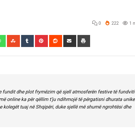
0
222
1 m
edIn
Whatsapp
StumbleUpon
Tumblr
Pinterest
Reddit
Share
Print
via
Email
 fundit dhe plot frymëzim që sjell atmosferën festive të fundviti
më online ka për qëllim t’ju ndihmojë të përgatisni dhurata unike
he kolegët tuaj në Shqipëri, duke sjellë më shumë ngrohtësi dhe