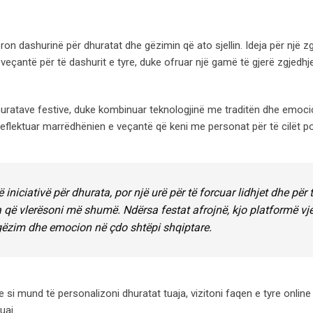
on dashurinë për dhuratat dhe gëzimin që ato sjellin. Ideja për një zg
të veçantë për të dashurit e tyre, duke ofruar një gamë të gjerë zgjedh
huratave festive, duke kombinuar teknologjinë me traditën dhe emoci
reflektuar marrëdhënien e veçantë që keni me personat për të cilët p
 iniciativë për dhurata, por një urë për të forcuar lidhjet dhe për 
ë vlerësoni më shumë. Ndërsa festat afrojnë, kjo platformë vj
r gëzim dhe emocion në çdo shtëpi shqiptare.
 mund të personalizoni dhuratat tuaja, vizitoni faqen e tyre online
uaj.