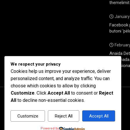
themelimit
January
Facebook 
butoni ‘pël
February
Anaida Deti
në Kanada. 
We respect your privacy
profesiona
Cookies help us improve your experience, deliver
personalized content, and analyze traffic. You can
choose which cookies to allow by clicking
Customize
. Click
Accept All
to consent or
Reject
All
to decline non-essential cookies.
Customize
Reject All
Accept All
Powered by