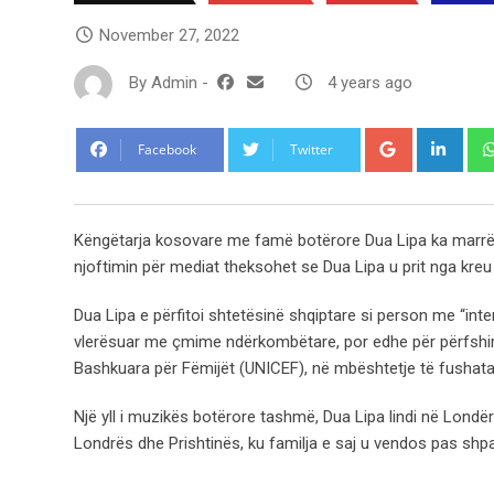
November 27, 2022
By
Admin
-
4 years ago
Google+
Link
Facebook
Twitter
Këngëtarja kosovare me famë botërore Dua Lipa ka marrë n
njoftimin për mediat theksohet se Dua Lipa u prit nga kreu i
Dua Lipa e përfitoi shtetësinë shqiptare si person me “inte
vlerësuar me çmime ndërkombëtare, por edhe për përfshirj
Bashkuara për Fëmijët (UNICEF), në mbështetje të fushatav
Një yll i muzikës botërore tashmë, Dua Lipa lindi në Lond
Londrës dhe Prishtinës, ku familja e saj u vendos pas shpa