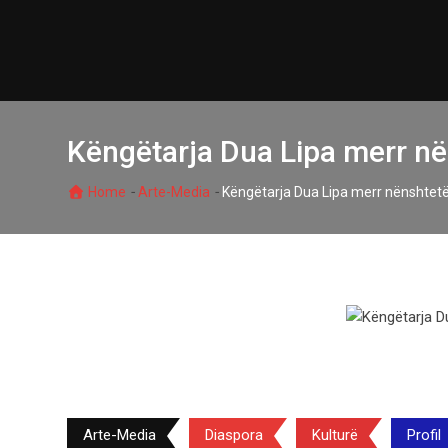
Skip
to
content
Këngëtarja Dua Lipa merr në
-
-
Home
Arte-Media
Këngëtarja Dua Lipa merr nënshtetë
Arte-Media
Diaspora
Kulturë
Profil