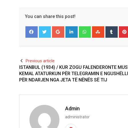
You can share this post!
Google+
LinkedIn
Whatsapp
StumbleUpo
Tumbl
Facebook
Twitter
Previous article
ISTANBUL (1934) / KUR ZOGU FALENDERONTE MU
KEMAL ATATURKUN PËR TELEGRAMIN E NGUSHËLL
PËR NDARJEN NGA JETA TË NËNËS SË TIJ
Admin
administrator