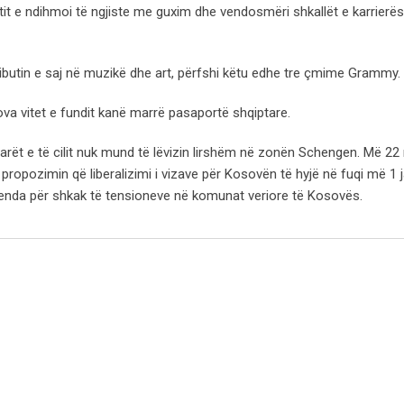
tit e ndihmoi të ngjiste me guxim dhe vendosmëri shkallët e karrierës 
utin e saj në muzikë dhe art, përfshi këtu edhe tre çmime Grammy.
ova vitet e fundit kanë marrë pasaportë shqiptare.
arët e të cilit nuk mund të lëvizin lirshëm në zonën Schengen. Më 22
opozimin që liberalizimi i vizave për Kosovën të hyjë në fuqi më 1 j
gjenda për shkak të tensioneve në komunat veriore të Kosovës.