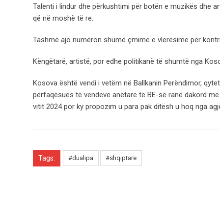
Talenti i lindur dhe përkushtimi për botën e muzikës dhe ar
që në moshë të re.
Tashmë ajo numëron shumë çmime e vlerësime për kontrib
Këngëtarë, artistë, por edhe politikanë të shumtë nga Kos
Kosova është vendi i vetëm në Ballkanin Perëndimor, qytet
përfaqësues të vendeve anëtare të BE-së ranë dakord me pr
vitit 2024 por ky propozim u para pak ditësh u hoq nga a
Tags:
#dualipa
#shqiptare