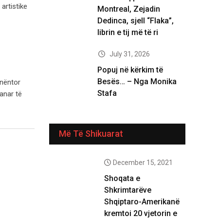
artistike
Montreal, Zejadin
Dedinca, sjell “Flaka”,
librin e tij më të ri
July 31, 2026
Popuj në kërkim të
Besës… – Nga Monika
 nëntor
Stafa
anar të
Më Të Shikuarat
December 15, 2021
Shoqata e
Shkrimtarëve
Shqiptaro-Amerikanë
kremtoi 20 vjetorin e