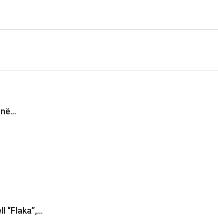
i në…
ll “Flaka”,…