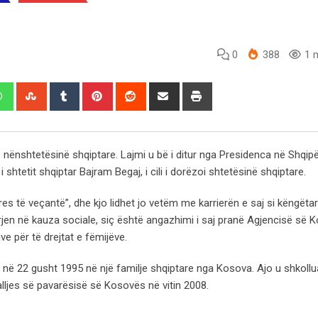
0
388
1 m
edIn
Whatsapp
StumbleUpon
Tumblr
Pinterest
Reddit
Share
Print
via
Email
ënshtetësinë shqiptare. Lajmi u bë i ditur nga Presidenca në Shqipë
 shtetit shqiptar Bajram Begaj, i cili i dorëzoi shtetësinë shqiptare.
res të veçantë”, dhe kjo lidhet jo vetëm me karrierën e saj si këngëta
en në kauza sociale, siç është angazhimi i saj pranë Agjencisë së 
e për të drejtat e fëmijëve.
ër në 22 gusht 1995 në një familje shqiptare nga Kosova. Ajo u shkoll
lljes së pavarësisë së Kosovës në vitin 2008.