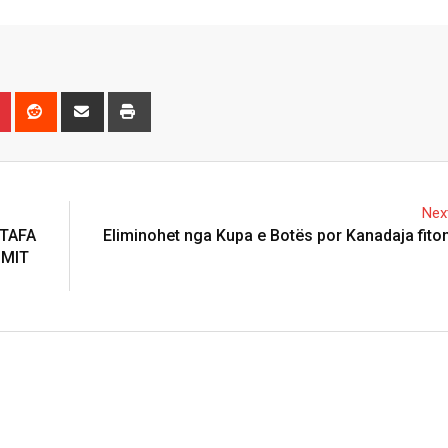
n
r
Pinterest
Reddit
Share
Print
via
Email
Next
STAFA
Eliminohet nga Kupa e Botës por Kanadaja fiton 
IMIT