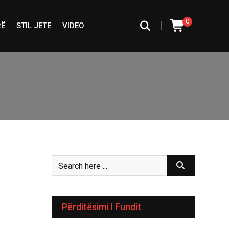
0
|
RË
STIL JETE
VIDEO
Përditësimi I Fundit