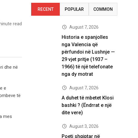
RECENT
POPULAR
COMMON
inute read
August 7, 2026
Historia e spanjolles
nga Valencia që
përfundoi në Lushnje —
29 vjet pritje (1937 –
1966) të një telefonate
ri dhe në
nga dy motrat
August 7, 2026
re e
Kombeve të
A duhet të mbetet Klosi
bashki ? (Ëndrrat e një
dite vere)
ua mes
August 3, 2026
Poeti shqiptar në