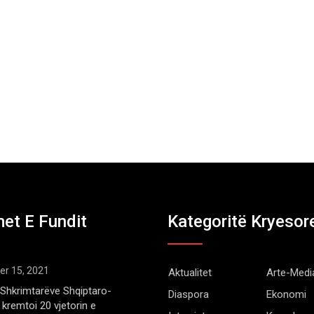
et E Fundit
Kategoritë Kryesor
r 15, 2021
Aktualitet
Arte-Medi
Shkrimtarëve Shqiptaro-
Diaspora
Ekonomi
kremtoi 20 vjetorin e