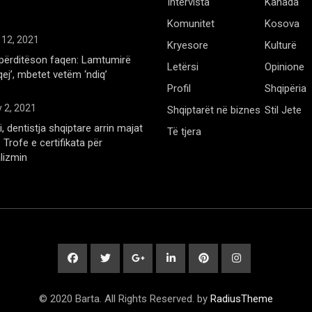
Intervista
Kanada
Komunitet
Kosova
 12, 2021
Kryesore
Kulturë
përditëson faqen: Lamtumirë
Letërsi
Opinione
qej’, mbetet vetëm ‘ndiq’
Profil
Shqipëria
 2, 2021
Shqiptarët në biznes
Stil Jete
, dentistja shqiptare arrin majat
Të tjera
Trofe e certifikata për
lizmin
© 2020 Barta. All Rights Reserved. by
RadiusTheme