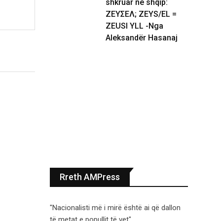
shkruar në shqip:
ΖΕΥΣΕΛ; ZEYS/EL =
ZEUSI YLL -Nga
Aleksandër Hasanaj
Rreth AMPress
"Nacionalisti më i mirë është ai që dallon
të metat e popullit të vet".