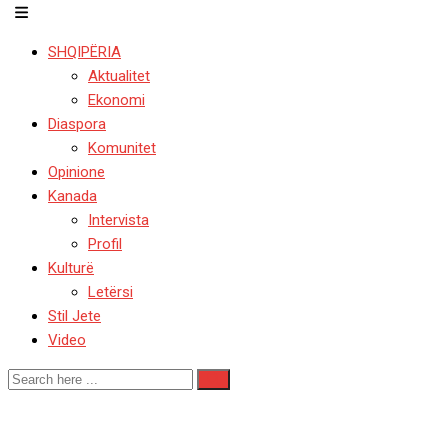
SHQIPËRIA
Aktualitet
Ekonomi
Diaspora
Komunitet
Opinione
Kanada
Intervista
Profil
Kulturë
Letërsi
Stil Jete
Video
Kanada/ Shuhet shkrimtarj