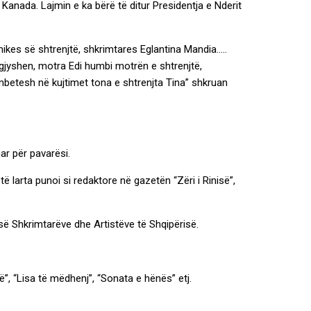
Kanada. Lajmin e ka bërë të ditur Presidentja e Nderit
ikes së shtrenjtë, shkrimtares Eglantina Mandia…..
 gjyshen, motra Edi humbi motrën e shtrenjtë,
mbetesh në kujtimet tona e shtrenjta Tina” shkruan
uar për pavarësi.
larta punoi si redaktore në gazetën “Zëri i Rinisë”,
së Shkrimtarëve dhe Artistëve të Shqipërisë.
”, “Lisa të mëdhenj”, “Sonata e hënës” etj.