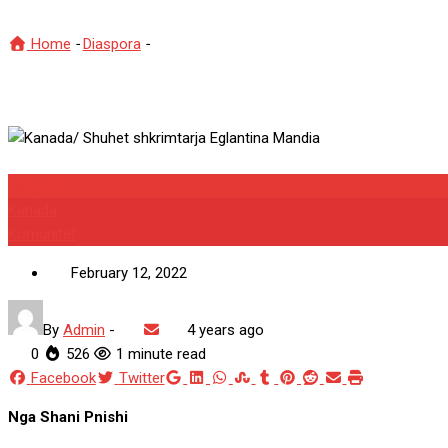
Home
-
Diaspora
-
Kanada/ Shuhet shkrimtarja Eglantina Mandi
Diaspora
Kanada
Komunitet
February 12, 2022
By
Admin
-
4 years ago
0
526
1 minute read
Google+
LinkedIn
Whatsapp
StumbleUpon
Tumblr
Pinterest
Reddit
Share
Print
Facebook
Twitter
via
Nga Shani Pnishi
Email