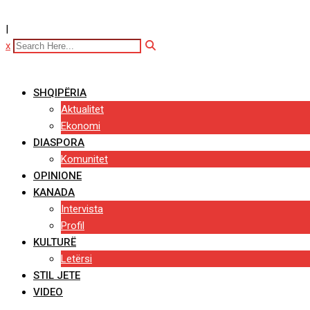
|
x
SHQIPËRIA
Aktualitet
Ekonomi
DIASPORA
Komunitet
OPINIONE
KANADA
Intervista
Profil
KULTURË
Letërsi
STIL JETE
VIDEO