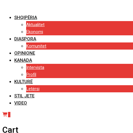
Skip
to
SHQIPËRIA
content
Aktualitet
Ekonomi
DIASPORA
Komunitet
OPINIONE
KANADA
Intervista
Profil
KULTURË
Letërsi
STIL JETE
VIDEO
0
Cart