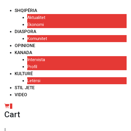
Skip
to
SHQIPËRIA
content
Aktualitet
Ekonomi
DIASPORA
Komunitet
OPINIONE
KANADA
Intervista
Profil
KULTURË
Letërsi
STIL JETE
VIDEO
0
Cart
|