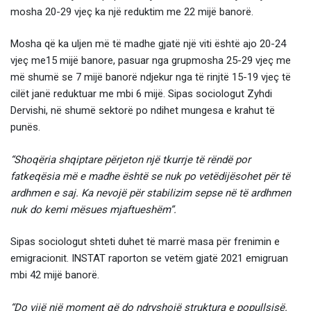
mosha 20-29 vjeç ka një reduktim me 22 mijë banorë.
Mosha që ka uljen më të madhe gjatë një viti është ajo 20-24
vjeç me15 mijë banore, pasuar nga grupmosha 25-29 vjeç me
më shumë se 7 mijë banorë ndjekur nga të rinjtë 15-19 vjeç të
cilët janë reduktuar me mbi 6 mijë. Sipas sociologut Zyhdi
Dervishi, në shumë sektorë po ndihet mungesa e krahut të
punës.
“Shoqëria shqiptare përjeton një tkurrje të rëndë por
fatkeqësia më e madhe është se nuk po vetëdijësohet për të
ardhmen e saj. Ka nevojë për stabilizim sepse në të ardhmen
nuk do kemi mësues mjaftueshëm”.
Sipas sociologut shteti duhet të marrë masa për frenimin e
emigracionit. INSTAT raporton se vetëm gjatë 2021 emigruan
mbi 42 mijë banorë.
“Do vijë një moment që do ndryshojë struktura e popullsisë.