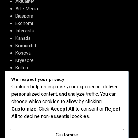
Aktualitet
Arte-Media
Diaspora
Ekonomi
Intervista
Kanada
Komunitet
Kosova
Kryesore
Kulturë
Letërsi
We respect your privacy
Opinione
Cookies help us improve your experience, deliver
Profil
personalized content, and analyze traffic. You can
Shqipëria
choose which cookies to allow by clicking
Shqiptarët në biznes
Customize
. Click
Accept All
to consent or
Reject
Stil Jete
All
to decline non-essential cookies.
Të tjera
Customize