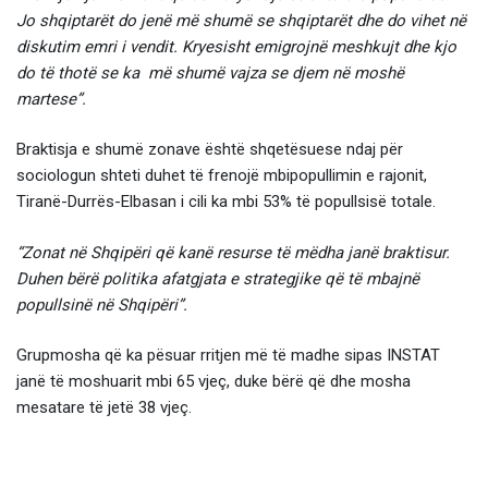
Jo shqiptarët do jenë më shumë se shqiptarët dhe do vihet në
diskutim emri i vendit. Kryesisht emigrojnë meshkujt dhe kjo
do të thotë se ka më shumë vajza se djem në moshë
martese”.
Braktisja e shumë zonave është shqetësuese ndaj për
sociologun shteti duhet të frenojë mbipopullimin e rajonit,
Tiranë-Durrës-Elbasan i cili ka mbi 53% të popullsisë totale.
“Zonat në Shqipëri që kanë resurse të mëdha janë braktisur.
Duhen bërë politika afatgjata e strategjike që të mbajnë
popullsinë në Shqipëri”.
Grupmosha që ka pësuar rritjen më të madhe sipas INSTAT
janë të moshuarit mbi 65 vjeç, duke bërë që dhe mosha
mesatare të jetë 38 vjeç.