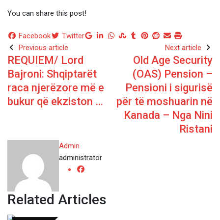
You can share this post!
Google+
LinkedIn
Whatsapp
StumbleUpon
Tumblr
Pinterest
Reddit
Share
Print
Facebook
Twitter
via
Previous article
Next article
REQUIEM/ Lord
Old Age Security
Email
Bajroni: Shqiptarët
(OAS) Pension –
raca njerëzore më e
Pensioni i sigurisë
bukur që ekziston …
për të moshuarin në
Kanada – Nga Nini
Ristani
Admin
administrator
Related Articles