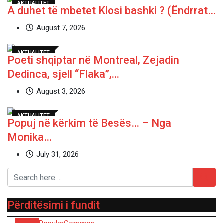
AKTUALITET
A duhet të mbetet Klosi bashki ? (Ëndrrat…
August 7, 2026
AKTUALITET
Poeti shqiptar në Montreal, Zejadin
Dedinca, sjell “Flaka”,…
August 3, 2026
AKTUALITET
Popuj në kërkim të Besës… – Nga
Monika…
July 31, 2026
Përditësimi i fundit
Recent
Popular
Common