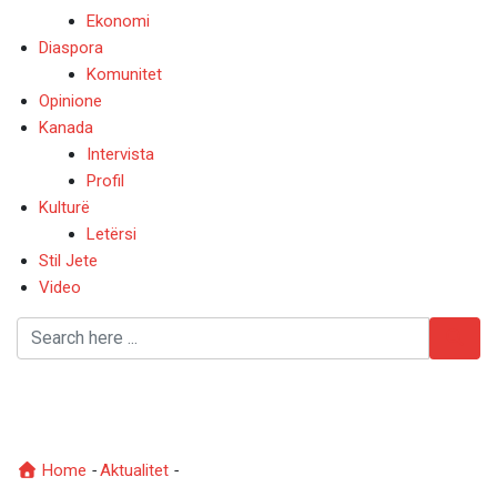
Ekonomi
Diaspora
Komunitet
Opinione
Kanada
Intervista
Profil
Kulturë
Letërsi
Stil Jete
Video
INSTAT: “Arratisen” të
rinjtë nga Shqipëria
Home
-
Aktualitet
-
INSTAT: “Arratisen” të rinjtë nga Shqipëria