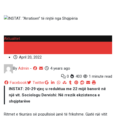
Aktualitet
Kryesore
Shqipëria
April 20, 2022
By
Admin
-
4 years ago
0
403
1 minute read
Google+
LinkedIn
Whatsapp
StumbleUpon
Tumblr
Pinterest
Reddit
Share
Print
Facebook
Twitter
via
INSTAT: 20-29 vjeç u reduktua me 22 mijë banorë në
Email
një vit. Sociologu Dervishi: Në rrezik ekzistenca e
shqiptarëve
Ritmet e tkurrjes së popullsisë janë të frikshme. Gjatë një vitit