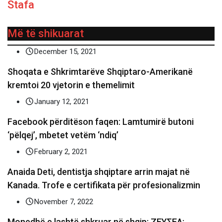
Stafa
Më të shikuarat
December 15, 2021
Shoqata e Shkrimtarëve Shqiptaro-Amerikanë
kremtoi 20 vjetorin e themelimit
January 12, 2021
Facebook përditëson faqen: Lamtumirë butoni
‘pëlqej’, mbetet vetëm ‘ndiq’
February 2, 2021
Anaida Deti, dentistja shqiptare arrin majat në
Kanada. Trofe e certifikata për profesionalizmin
November 7, 2022
Monedhë e lashtë shkruar në shqip: ΖΕΥΣΕΛ;