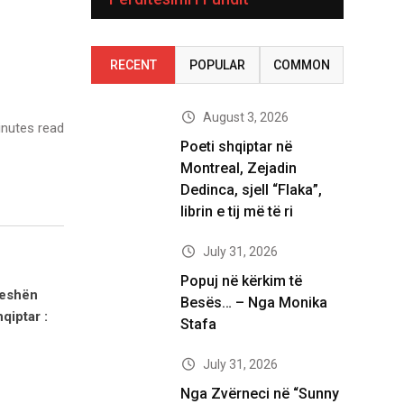
RECENT
POPULAR
COMMON
August 3, 2026
nutes read
Poeti shqiptar në
Montreal, Zejadin
Dedinca, sjell “Flaka”,
librin e tij më të ri
July 31, 2026
Popuj në kërkim të
reshën
Besës… – Nga Monika
hqiptar :
Stafa
July 31, 2026
Nga Zvërneci në “Sunny