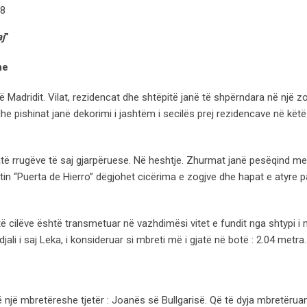
°8
aj
”
ne
 të Madridit. Vilat, rezidencat dhe shtëpitë janë të shpërndara në një z
he pishinat janë dekorimi i jashtëm i secilës prej rezidencave në kët
ë rrugëve të saj gjarpëruese. Në heshtje. Zhurmat janë pesëqind met
tin “Puerta de Hierro” dëgjohet cicërima e zogjve dhe hapat e atyre p
 të cilëve është transmetuar në vazhdimësi vitet e fundit nga shtypi i
jali i saj Leka, i konsideruar si mbreti më i gjatë në botë : 2.04 metra.
 një mbretëreshe tjetër : Joanës së Bullgarisë. Që të dyja mbretërua