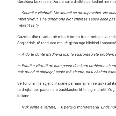
Geraldina buzëqesh. Dora e saj e djathtë përkëdhel me nos
— Shumë e vështirë. Më shumë se sa supozohej. Ne duhet t
mbretërimit. Dhe gjithmonë plot shpresë sepse edhe pas k
mbretit të tij.
Gazetat dhe revistat në mbarë botën transmetojnë vazhdi
Shqipërisë, të rënduara mbi të gjitha nga bllokimi i pasuris
— A do të donte Madhëria juaj ta sqaronte këtë problem 
— Është e vërtetë që kam pasur dhe kam probleme shumë të
nuk mund të shpjegoj asgjë më shumë, pasi çështja është
Së fundmi, një agjenci italiane përhapi lajmin se gjykatat
të drejtat për pasurinë e bashkëshortit të saj, mbretit Zo
italiane.
— Nuk është e vërtetë,
— u përgjigj mbretëresha.
Ende nuk