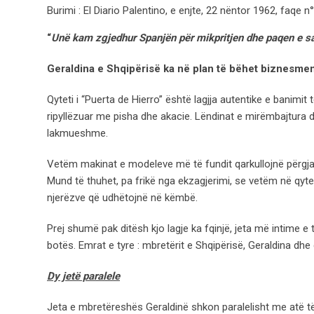
Burimi : El Diario Palentino, e enjte, 22 nëntor 1962, faqe n
“
Unë kam zgjedhur Spanjën për mikpritjen dhe paqen e s
Geraldina e Shqipërisë ka në plan të bëhet biznesme
Qyteti i “Puerta de Hierro” është lagjja autentike e banimit
ripyllëzuar me pisha dhe akacie. Lëndinat e mirëmbajtura d
lakmueshme.
Vetëm makinat e modeleve më të fundit qarkullojnë përgjat
Mund të thuhet, pa frikë nga ekzagjerimi, se vetëm në qyte
njerëzve që udhëtojnë në këmbë.
Prej shumë pak ditësh kjo lagje ka fqinjë, jeta më intime e
botës. Emrat e tyre : mbretërit e Shqipërisë, Geraldina dhe d
Dy jetë paralele
Jeta e mbretëreshës Geraldinë shkon paralelisht me atë të