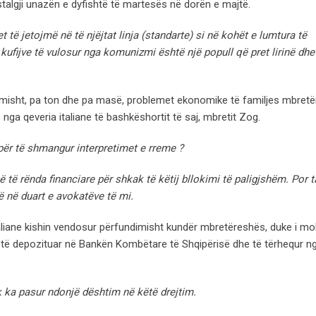
talgji unazën e dyfishtë të martesës në dorën e majtë.
ë jetojmë në të njëjtat linja (standarte) si në kohët e lumtura të
ufijve të vulosur nga komunizmi është një popull që pret lirinë dhe
misht, pa ton dhe pa masë, problemet ekonomike të familjes mbretë
ë nga qeveria italiane të bashkëshortit të saj, mbretit Zog.
për të shmangur interpretimet e rreme ?
 rënda financiare për shkak të këtij bllokimi të paligjshëm. Por ta
 në duart e avokatëve të mi.
 italiane kishin vendosur përfundimisht kundër mbretëreshës, duke i m
g, të depozituar në Bankën Kombëtare të Shqipërisë dhe të tërhequr n
 ka pasur ndonjë dështim në këtë drejtim.