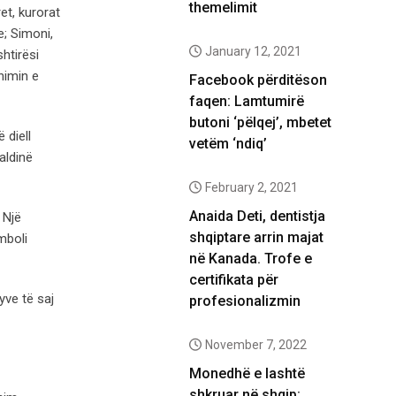
themelimit
et, kurorat
e; Simoni,
January 12, 2021
htirësi
nimin e
Facebook përditëson
faqen: Lamtumirë
butoni ‘pëlqej’, mbetet
 diell
vetëm ‘ndiq’
aldinë
February 2, 2021
Anaida Deti, dentistja
 Një
shqiptare arrin majat
imboli
në Kanada. Trofe e
certifikata për
yve të saj
profesionalizmin
November 7, 2022
Monedhë e lashtë
shkruar në shqip: