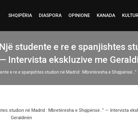
SHQIPËRIA
DIASPORA
OPINIONE
KANADA
KULTU
“Një studente e re e spanjishtes s
— Intervista ekskluzive me Gerald
udente e re e spanjishtes studion në Madrid : Mbretëresha e Shqipërisë…”