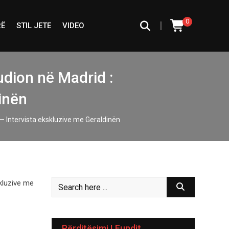
0
|
RË
STIL JETE
VIDEO
tudion në Madrid :
inën
 — Intervista ekskluzive me Geraldinën
Përditësimi I Fundit