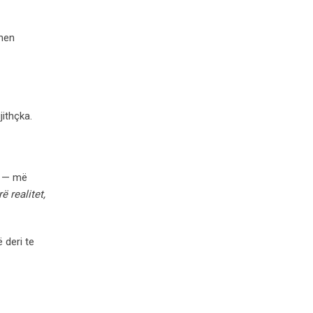
ohen
jithçka.
— më
 realitet,
 deri te