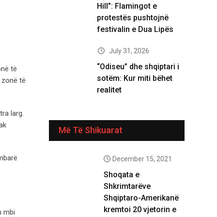
Hill”: Flamingot e
protestës pushtojnë
festivalin e Dua Lipës
July 31, 2026
“Odiseu” dhe shqiptari i
onë të
sotëm: Kur miti bëhet
ë zonë të
realitet
ra larg.
ak
Më Të Shikuarat
 mbarë
December 15, 2021
Shoqata e
Shkrimtarëve
Shqiptaro-Amerikanë
kremtoi 20 vjetorin e
n mbi