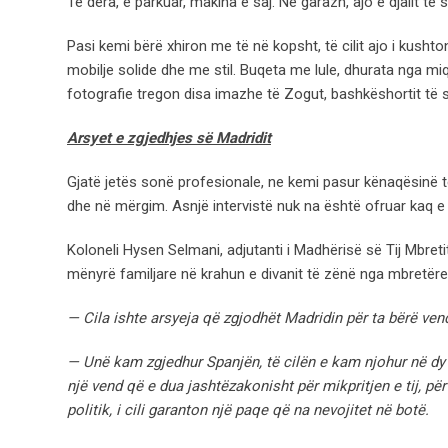
Te dera, e parkuar, makina e saj. Në garazh, ajo e djalit të
Pasi kemi bërë xhiron me të në kopsht, të cilit ajo i kushto
mobilje solide dhe me stil. Buqeta me lule, dhurata nga miqt
fotografie tregon disa imazhe të Zogut, bashkëshortit të s
Arsyet e zgjedhjes së Madridit
Gjatë jetës sonë profesionale, ne kemi pasur kënaqësinë të
dhe në mërgim. Asnjë intervistë nuk na është ofruar kaq e
Koloneli Hysen Selmani, adjutanti i Madhërisë së Tij Mbreti
mënyrë familjare në krahun e divanit të zënë nga mbretër
— Cila ishte arsyeja që zgjodhët Madridin për ta bërë ve
— Unë kam zgjedhur Spanjën, të cilën e kam njohur në dy
një vend që e dua jashtëzakonisht për mikpritjen e tij, për 
politik, i cili garanton një paqe që na nevojitet në botë.