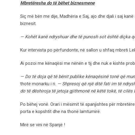
Mbretëresha do të bëhet biznesmene
Siç më bën me dije, Madhëria e Saj, ajo dhe djali i saj kanë
biznesit.
— Kohët kanë ndryshuar dhe të punosh sot është diçka që
Kur intervista po përfundonte, në sallon u shfaq mbreti Leka
Ai pozoi me kënaqësi me nënën e tij dhe nuk e kishte pro
— Do të doja që të bënit publike kënaqësinë tonë që mun
thotë monarku i ri.
— Shpresoj që një ditë fati im të ndrys
do të dëshiroja të jetoja gjithmonë në këtë tokë, të cilës
Po bëhej vonë. Orari i mësimit të spanjishtes për mbretëre
porta e kopshtit dhe na thonë lamtumirë.
Mirë se vini në Spanjë !