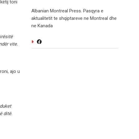
ëtij toni
Albanian Montreal Press. Pasqyra e
aktualitetit te shqiptareve ne Montreal dhe
ne Kanada
irësitë
dër vite.
roni, ajo u
 duket
ë ditë.