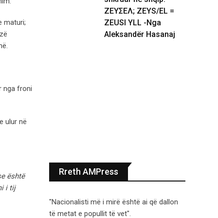
him.
ΖΕΥΣΕΛ; ZEYS/EL =
e maturi;
ZEUSI YLL -Nga
izë
Aleksandër Hasanaj
më.
r nga froni
e ulur në
Rreth AMPress
se është
 i tij
"Nacionalisti më i mirë është ai që dallon
të metat e popullit të vet".