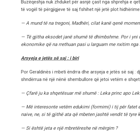
Buzëqeshja nuk zhduket për asnjë çast nga shprehja e qetë
të vogël të përgjigjeve të saj fshihet një jetë plot hidhërime 
— A mund të na tregoni, Madhëri, cilat kanë qenë momente
— Të gjitha eksodet janë shumë të dhimbshme. Por i yni u
ekonomike që na rrethuan pasi u larguam me nxitim nga Shq
Arsyeja e jetës së saj : i biri
Por Geraldinës i mbeti ëndrra dhe arsyeja e jetës së saj : dj
shndërrua në një nënë shembullore që jetoi vetëm e shqet
— Çfarë ju ka shqetësuar më shumë : Leka princ apo Lek
— Më interesonte vetëm edukimi (formimi) i tij për fatet e
naive, ne, si të gjithë ata që mbeten jashtë vendit të tyre
— Si është jeta e një mbretëreshe në mërgim ?