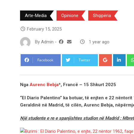
Arte-Media
Opinione
Shqipëria
February 15, 2025
By
Admin
-
1 year ago
Google+
Link
Facebook
Twitter
Nga
Aurenc Bebja
*, Francë – 15 Shkurt 2025
“El Diario Palentino” ka botuar, të enjten e 22 nënto
Geraldinë në Madrid, të cilën, Aurenc Bebja, nëpërmje
Një studente e re e spanjishtes studion në Madrid : Mbre