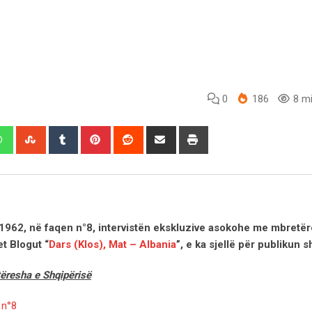
0
186
8 mi
edIn
Whatsapp
StumbleUpon
Tumblr
Pinterest
Reddit
Share
Print
via
Email
rit 1962, në faqen n°8, intervistën ekskluzive asokohe me mbretë
t Blogut “
Dars (Klos), Mat – Albania
”, e ka sjellë për publikun s
tëresha e Shqipërisë