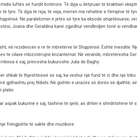
midis luftës së fundit botërore. Të dyja u detyruan të braktisin skeptr
të tyre. Të dyja të reja, të veja, merren me rehatinë e fëmijëve të tyr
qipërisë. Në paralelizmin e jetës së tyre ka eksode shqetësuese, vës
stësi, Joana dhe Geraldina kanë zgjedhur vendlindjen tonë si vendba
isht, në rezidencën e re të mbretërve të Shqipërisë. Është mesditë. Një
mes të cilave mbizotërojnë krizantemat. Në verandë, mbretëresha Ger
të mbesa e saj, princesha bukuroshe Julia de Baghy.
ër shkak të thjeshtësisë së saj, ka veshur një fund të zi dhe një triko.
ërë gjithashtu prej fildishi. Në gishtin e unazës së dorës së djathtë, s
 platin.
r aspak bukurinë e saj, tashmë të qetë, as dritën e shndritshme të s
jë frëngjishte të saktë dhe muzikore.