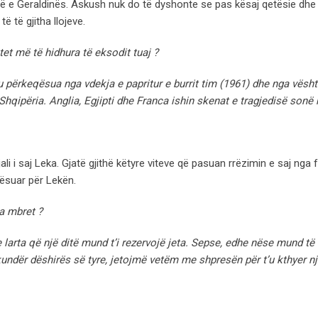
 e Geraldinës. Askush nuk do të dyshonte se pas kësaj qetësie dhe k
të të gjitha llojeve.
t më të hidhura të eksodit tuaj ?
 përkeqësua nga vdekja e papritur e burrit tim (1961) dhe nga vësht
ipëria. Anglia, Egjipti dhe Franca ishin skenat e tragjedisë sonë n
ali i saj Leka. Gjatë gjithë këtyre viteve që pasuan rrëzimin e saj nga f
ësuar për Lekën.
a mbret ?
 larta që një ditë mund t’i rezervojë jeta. Sepse, edhe nëse mund të
 kundër dëshirës së tyre, jetojmë vetëm me shpresën për t’u kthyer nj