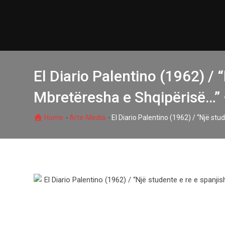
Skip
to
content
El Diario Palentino (1962) / 
Mbretëresha e Shqipërisë…” 
-
-
Home
Arte-Media
El Diario Palentino (1962) / “Një st