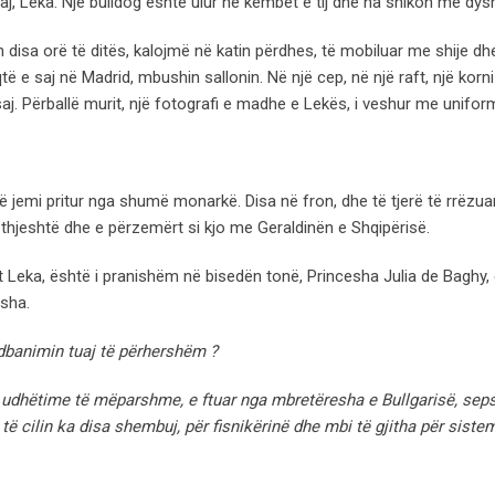
 saj, Leka. Një bulldog është ulur në këmbët e tij dhe na shikon me dys
n disa orë të ditës, kalojmë në katin përdhes, të mobiluar me shije dh
ë e saj në Madrid, mbushin sallonin. Në një cep, në një raft, një korn
aj. Përballë murit, një fotografi e madhe e Lekës, i veshur me unifor
 jemi pritur nga shumë monarkë. Disa në fron, dhe të tjerë të rrëzua
 thjeshtë dhe e përzemërt si kjo me Geraldinën e Shqipërisë.
t Leka, është i pranishëm në bisedën tonë, Princesha Julia de Baghy, 
esha.
ndbanimin tuaj të përhershëm ?
 udhëtime të mëparshme, e ftuar nga mbretëresha e Bullgarisë, sep
të cilin ka disa shembuj, për fisnikërinë dhe mbi të gjitha për sistemi