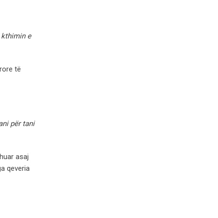
 kthimin e
rore të
ni për tani
ohuar asaj
ga qeveria