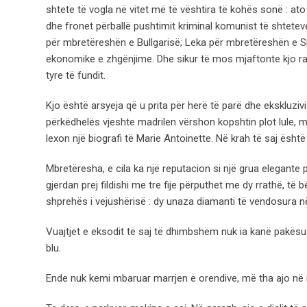
shtete të vogla në vitet më të vështira të kohës sonë : ato 
dhe fronet përballë pushtimit kriminal komunist të shteteve 
për mbretëreshën e Bullgarisë; Leka për mbretëreshën e Sh
ekonomike e zhgënjime. Dhe sikur të mos mjaftonte kjo ra
tyre të fundit.
Kjo është arsyeja që u prita për herë të parë dhe ekskluziv
përkëdhelës vjeshte madrilen vërshon kopshtin plot lule, 
lexon një biografi të Marie Antoinette. Në krah të saj ësh
Mbretëresha, e cila ka një reputacion si një grua elegante p
gjerdan prej fildishi me tre fije përputhet me dy rrathë, të b
shprehës i vejushërisë : dy unaza diamanti të vendosura në
Vuajtjet e eksodit të saj të dhimbshëm nuk ia kanë pakësua
blu.
Ende nuk kemi mbaruar marrjen e orendive, më tha ajo në n