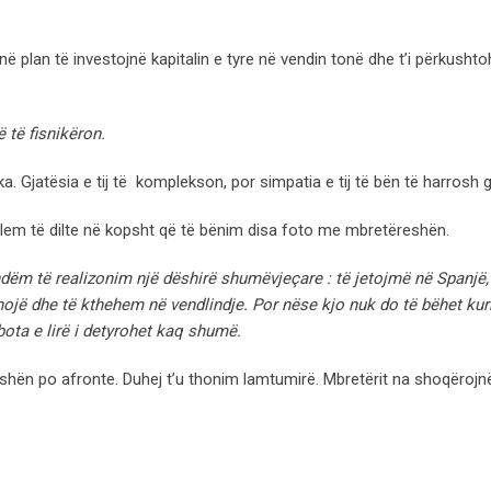
 në plan të investojnë kapitalin e tyre në vendin tonë dhe t’i përkusht
 të fisnikëron.
. Gjatësia e tij të komplekson, por simpatia e tij të bën të harrosh g
blem të dilte në kopsht që të bënim disa foto me mbretëreshën.
dëm të realizonim një dëshirë shumëvjeçare : të jetojmë në Spanjë,
hojë dhe të kthehem në vendlindje. Por nëse kjo nuk do të bëhet kurrë
 bota e lirë i detyrohet kaq shumë.
shën po afronte. Duhej t’u thonim lamtumirë. Mbretërit na shoqërojnë