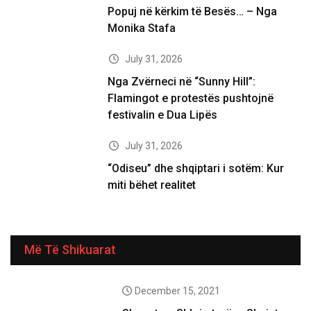
Popuj në kërkim të Besës… – Nga
Monika Stafa
July 31, 2026
Nga Zvërneci në “Sunny Hill”:
Flamingot e protestës pushtojnë
festivalin e Dua Lipës
July 31, 2026
“Odiseu” dhe shqiptari i sotëm: Kur
miti bëhet realitet
Më Të Shikuarat
December 15, 2021