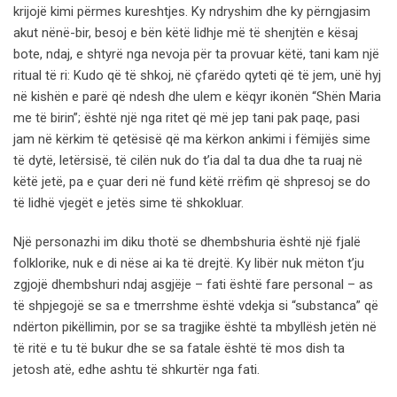
krijojë kimi përmes kureshtjes. Ky ndryshim dhe ky përngjasim
akut nënë-bir, besoj e bën këtë lidhje më të shenjtën e kësaj
bote, ndaj, e shtyrë nga nevoja për ta provuar këtë, tani kam një
ritual të ri: Kudo që të shkoj, në çfarëdo qyteti që të jem, unë hyj
në kishën e parë që ndesh dhe ulem e këqyr ikonën “Shën Maria
me të birin”; është një nga ritet që më jep tani pak paqe, pasi
jam në kërkim të qetësisë që ma kërkon ankimi i fëmijës sime
të dytë, letërsisë, të cilën nuk do t’ia dal ta dua dhe ta ruaj në
këtë jetë, pa e çuar deri në fund këtë rrëfim që shpresoj se do
të lidhë vjegët e jetës sime të shkokluar.
Një personazhi im diku thotë se dhembshuria është një fjalë
folklorike, nuk e di nëse ai ka të drejtë. Ky libër nuk mëton t’ju
zgjojë dhembshuri ndaj asgjëje – fati është fare personal – as
të shpjegojë se sa e tmerrshme është vdekja si “substanca” që
ndërton pikëllimin, por se sa tragjike është ta mbyllësh jetën në
të ritë e tu të bukur dhe se sa fatale është të mos dish ta
jetosh atë, edhe ashtu të shkurtër nga fati.