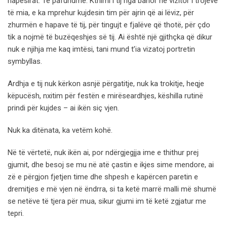
hapësirat. Të pafundme. Kthimi i tij nga banor në vizitor i trojeve
të mia, e ka mprehur kujdesin tim për ajrin që ai lëviz, për
zhurmën e hapave të tij, për tingujt e fjalëve që thotë, për çdo
tik a nojmë të buzëqeshjes së tij. Ai është një gjithçka që dikur
nuk e njihja me kaq imtësi, tani mund t’ia vizatoj portretin
symbyllas.
Ardhja e tij nuk kërkon asnjë përgatitje, nuk ka trokitje, heqje
këpucësh, nxitim për festën e mirëseardhjes, këshilla rutinë
prindi për kujdes – ai ikën siç vjen.
Nuk ka ditënata, ka vetëm kohë.
Në të vërtetë, nuk ikën ai, por ndërgjegjja ime e thithur prej
gjumit, dhe besoj se mu në atë çastin e ikjes sime mendore, ai
zë e përgjon fjetjen time dhe shpesh e kapërcen paretin e
dremitjes e më vjen në ëndrra, si ta ketë marrë malli më shumë
se netëve të tjera për mua, sikur gjumi im të ketë zgjatur me
tepri.