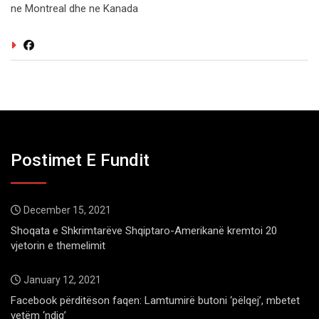
ne Montreal dhe ne Kanada
Postimet E Fundit
December 15, 2021
Shoqata e Shkrimtarëve Shqiptaro-Amerikanë kremtoi 20
vjetorin e themelimit
January 12, 2021
Facebook përditëson faqen: Lamtumirë butoni ‘pëlqej’, mbetet
vetëm ‘ndiq’