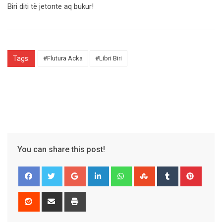
Biri diti të jetonte aq bukur!
Tags:
#Flutura Acka
#Libri Biri
You can share this post!
Google+
LinkedIn
Whatsapp
StumbleUpon
Tumblr
Pinter
Reddit
Share
Print
via
Email