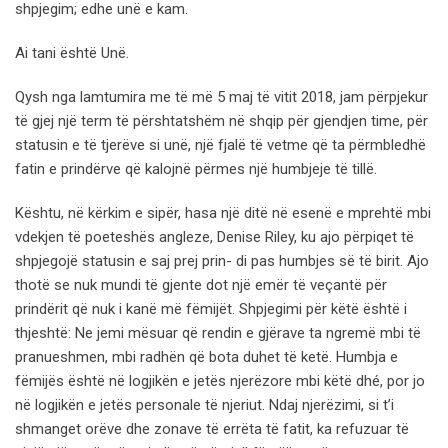
shpjegim; edhe unë e kam.
Ai tani është Unë.
Qysh nga lamtumira me të më 5 maj të vitit 2018, jam përpjekur
të gjej një term të përshtatshëm në shqip për gjendjen time, për
statusin e të tjerëve si unë, një fjalë të vetme që ta përmbledhë
fatin e prindërve që kalojnë përmes një humbjeje të tillë.
Kështu, në kërkim e sipër, hasa një ditë në esenë e mprehtë mbi
vdekjen të poeteshës angleze, Denise Riley, ku ajo përpiqet të
shpjegojë statusin e saj prej prin- di pas humbjes së të birit. Ajo
thotë se nuk mundi të gjente dot një emër të veçantë për
prindërit që nuk i kanë më fëmijët. Shpjegimi për këtë është i
thjeshtë: Ne jemi mësuar që rendin e gjërave ta ngremë mbi të
pranueshmen, mbi radhën që bota duhet të ketë. Humbja e
fëmijës është në logjikën e jetës njerëzore mbi këtë dhé, por jo
në logjikën e jetës personale të njeriut. Ndaj njerëzimi, si t’i
shmanget orëve dhe zonave të errëta të fatit, ka refuzuar të