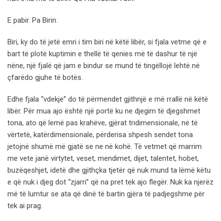
E pabir. Pa Birin.
Biri, ky do të jetë emri i tim biri në këtë libër, si fjala vetme që e
bart të plotë kuptimin e thellë të qenies më të dashur të një
nëne, një fjalë që jam e bindur se mund të tingëllojë lehtë në
çfarëdo gjuhe të botës.
Edhe fjala “vdekje” do të përmendet gjithnjë e më rrallë në këtë
libër. Për mua ajo është një portë ku ne djegim të djegshmet
tona, ato që lemë pas krahëve, gjërat tridimensionale, në të
vërtetë, katërdimensionale, përderisa shpesh sendet tona
jetojnë shumë më gjatë se ne në kohë. Të vetmet që marrim
me vete janë virtytet, veset, mendimet, dijet, talentet, hobet,
buzëqeshjet, idetë dhe gjithçka tjetër që nuk mund ta lëmë këtu
e që nuk i djeg dot “zjarri” që na pret tek ajo flegër. Nuk ka njerëz
më të lumtur se ata që dinë të bartin gjëra të padjegshme për
tek ai prag.