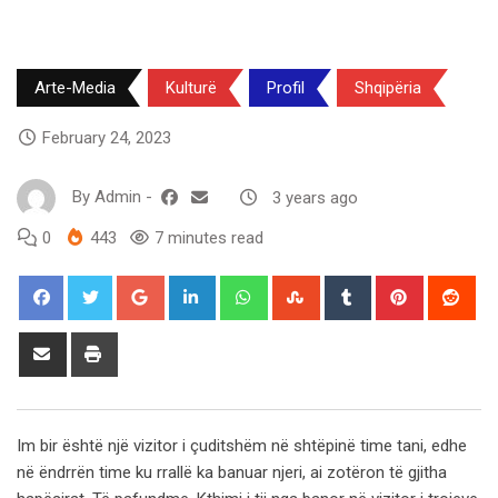
Arte-Media
Kulturë
Profil
Shqipëria
February 24, 2023
By
Admin
-
3 years ago
0
443
7 minutes read
Google+
LinkedIn
Whatsapp
StumbleUpon
Tumblr
Pinterest
Red
Share
Print
via
Email
Im bir është një vizitor i çuditshëm në shtëpinë time tani, edhe
në ëndrrën time ku rrallë ka banuar njeri, ai zotëron të gjitha