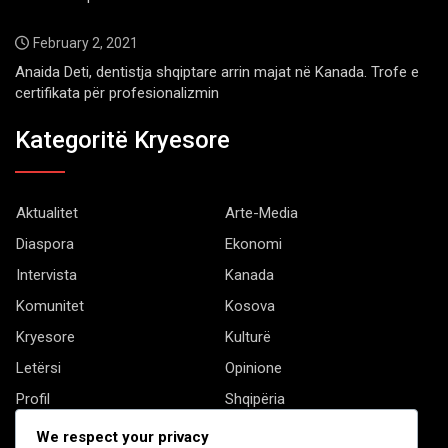
February 2, 2021
Anaida Deti, dentistja shqiptare arrin majat në Kanada. Trofe e
certifikata për profesionalizmin
Kategoritë Kryesore
Aktualitet
Arte-Media
Diaspora
Ekonomi
Intervista
Kanada
Komunitet
Kosova
Kryesore
Kulturë
Letërsi
Opinione
Profil
Shqipëria
Shqiptarët në biznes
Stil Jete
We respect your privacy