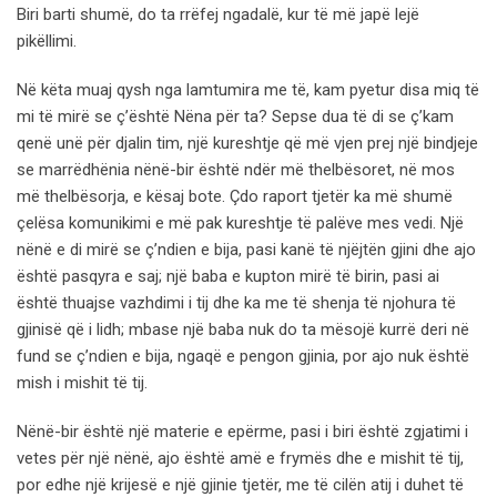
Biri barti shumë, do ta rrëfej ngadalë, kur të më japë lejë
pikëllimi.
Në këta muaj qysh nga lamtumira me të, kam pyetur disa miq të
mi të mirë se ç’është Nëna për ta? Sepse dua të di se ç’kam
qenë unë për djalin tim, një kureshtje që më vjen prej një bindjeje
se marrëdhënia nënë-bir është ndër më thelbësoret, në mos
më thelbësorja, e kësaj bote. Çdo raport tjetër ka më shumë
çelësa komunikimi e më pak kureshtje të palëve mes vedi. Një
nënë e di mirë se ç’ndien e bija, pasi kanë të njëjtën gjini dhe ajo
është pasqyra e saj; një baba e kupton mirë të birin, pasi ai
është thuajse vazhdimi i tij dhe ka me të shenja të njohura të
gjinisë që i lidh; mbase një baba nuk do ta mësojë kurrë deri në
fund se ç’ndien e bija, ngaqë e pengon gjinia, por ajo nuk është
mish i mishit të tij.
Nënë-bir është një materie e epërme, pasi i biri është zgjatimi i
vetes për një nënë, ajo është amë e frymës dhe e mishit të tij,
por edhe një krijesë e një gjinie tjetër, me të cilën atij i duhet të