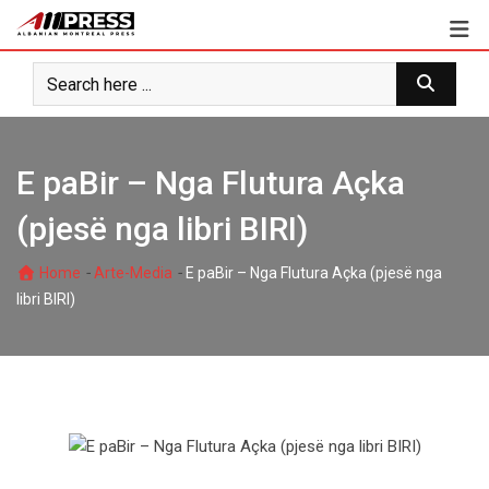
Skip
to
content
E paBir – Nga Flutura Açka
(pjesë nga libri BIRI)
-
-
Home
Arte-Media
E paBir – Nga Flutura Açka (pjesë nga
libri BIRI)