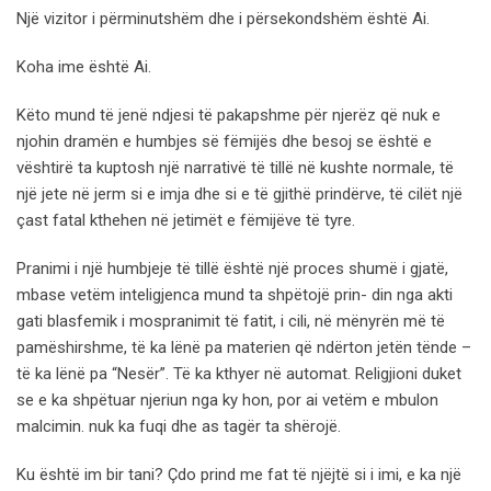
Një vizitor i përminutshëm dhe i përsekondshëm është Ai.
Koha ime është Ai.
Këto mund të jenë ndjesi të pakapshme për njerëz që nuk e
njohin dramën e humbjes së fëmijës dhe besoj se është e
vështirë ta kuptosh një narrativë të tillë në kushte normale, të
një jete në jerm si e imja dhe si e të gjithë prindërve, të cilët një
çast fatal kthehen në jetimët e fëmijëve të tyre.
Pranimi i një humbjeje të tillë është një proces shumë i gjatë,
mbase vetëm inteligjenca mund ta shpëtojë prin- din nga akti
gati blasfemik i mospranimit të fatit, i cili, në mënyrën më të
pamëshirshme, të ka lënë pa materien që ndërton jetën tënde –
të ka lënë pa “Nesër”. Të ka kthyer në automat. Religjioni duket
se e ka shpëtuar njeriun nga ky hon, por ai vetëm e mbulon
malcimin. nuk ka fuqi dhe as tagër ta shërojë.
Ku është im bir tani? Çdo prind me fat të njëjtë si i imi, e ka një