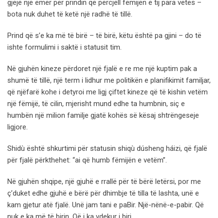
gjejë një emër për prindin që përcjell fëmijën e tij para vetes –
bota nuk duhet të ketë një radhë të tillë.
Prind që s’e ka më të birë – të birë, këtu është pa gjini – do të
ishte formulimi i saktë i statusit tim.
Në gjuhën kineze përdoret një fjalë e re me një kuptim pak a
shumë të tillë, një term i lidhur me politikën e planifikimit familjar,
që njëfarë kohe i detyroi me ligj çiftet kineze që të kishin vetëm
një fëmijë, të cilin, mjerisht mund edhe ta humbnin, siç e
humbën një milion familje gjatë kohës së kësaj shtrëngeseje
ligjore.
Shidù është shkurtimi për statusin shiqù dúsheng háizi, që fjalë
për fjalë përkthehet: “ai që humb fëmijën e vetëm”.
Në gjuhën shqipe, një gjuhë e rrallë për të bërë letërsi, por me
ç’duket edhe gjuhë e bërë për dhimbje të tilla të lashta, unë e
kam gjetur atë fjalë. Unë jam tani e paBir. Një-nënë-e-pabir. Që
nuk e ka më të birin. Që i ka vdekur i biri.