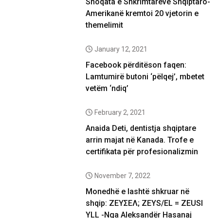
Shoqata e Shkrimtarëve Shqiptaro-
Amerikanë kremtoi 20 vjetorin e
themelimit
January 12, 2021
Facebook përditëson faqen:
Lamtumirë butoni ‘pëlqej’, mbetet
vetëm ‘ndiq’
February 2, 2021
Anaida Deti, dentistja shqiptare
arrin majat në Kanada. Trofe e
certifikata për profesionalizmin
November 7, 2022
Monedhë e lashtë shkruar në
shqip: ΖΕΥΣΕΛ; ZEYS/EL = ZEUSI
YLL -Nga Aleksandër Hasanaj