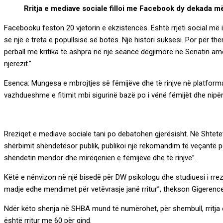
via
Rritja e mediave sociale filloi me Facebook dy dekada më 
Email
Facebooku feston 20 vjetorin e ekzistencës. Është rrjeti social më
se një e treta e popullsisë së botës. Një histori suksesi. Por për t
përball me kritika të ashpra në një seancë dëgjimore në Senatin ameri
njerëzit.”
Esenca: Mungesa e mbrojtjes së fëmijëve dhe të rinjve në platformat e
vazhdueshme e fitimit mbi sigurinë bazë po i vënë fëmijët dhe nipër
Rreziqet e mediave sociale tani po debatohen gjerësisht. Në Shtetet
shërbimit shëndetësor publik, publikoi një rekomandim të veçantë p
shëndetin mendor dhe mirëqenien e fëmijëve dhe të rinjve”.
Këtë e nënvizon në një bisedë për DW psikologu dhe studiuesi i rre
madje edhe mendimet për vetëvrasje janë rritur”, thekson Gigerence
Ndër këto shenja në SHBA mund të numërohet, për shembull, rritja e 
është rritur me 60 për qind.