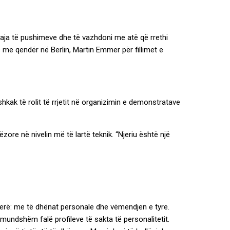
 tuaja të pushimeve dhe të vazhdoni me atë që rrethi
s me qendër në Berlin, Martin Emmer për fillimet e
hkak të rolit të rrjetit në organizimin e demonstratave
zore në nivelin më të lartë teknik. “Njeriu është një
 herë: me të dhënat personale dhe vëmendjen e tyre.
mundshëm falë profileve të sakta të personalitetit.