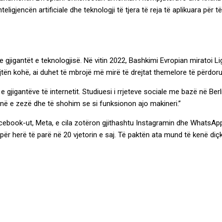
eligjencën artificiale dhe teknologji të tjera të reja të aplikuara pë
 gjigantët e teknologjisë. Në vitin 2022, Bashkimi Evropian miratoi Lig
ëjtën kohë, ai duhet të mbrojë më mirë të drejtat themelore të përdorue
 gjigantëve të internetit. Studiuesi i rrjeteve sociale me bazë në Be
ë e zezë dhe të shohim se si funksionon ajo makineri.”
ebook-ut, Meta, e cila zotëron gjithashtu Instagramin dhe WhatsApp-
për herë të parë në 20 vjetorin e saj. Të paktën ata mund të kenë diçk