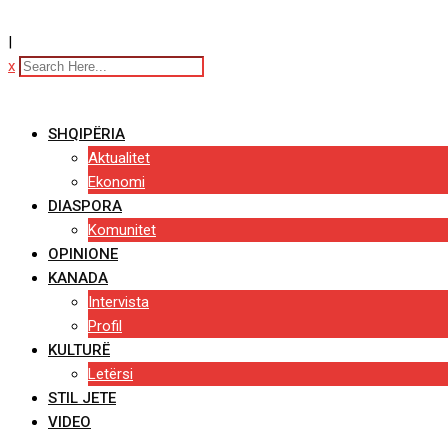
|
x
SHQIPËRIA
Aktualitet
Ekonomi
DIASPORA
Komunitet
OPINIONE
KANADA
Intervista
Profil
KULTURË
Letërsi
STIL JETE
VIDEO