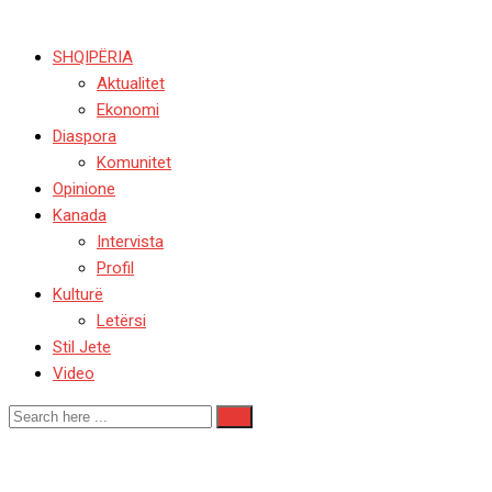
SHQIPËRIA
Aktualitet
Ekonomi
Diaspora
Komunitet
Opinione
Kanada
Intervista
Profil
Kulturë
Letërsi
Stil Jete
Video
20 vjet Facebook! Shpresë, 