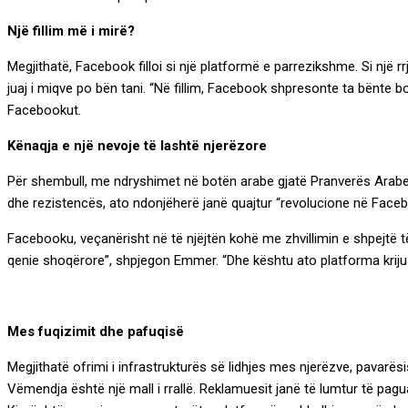
Një fillim më i mirë?
Megjithatë, Facebook filloi si një platformë e parrezikshme. Si një r
juaj i miqve po bën tani. “Në fillim, Facebook shpresonte ta bënte b
Facebookut.
Kënaqja e një nevoje të lashtë njerëzore
Për shembull, me ndryshimet në botën arabe gjatë Pranverës Arabe të
dhe rezistencës, ato ndonjëherë janë quajtur “revolucione në Faceb
Facebooku, veçanërisht në të njëjtën kohë me zhvillimin e shpejtë të t
qenie shoqërore”, shpjegon Emmer. “Dhe kështu ato platforma krijua
Mes fuqizimit dhe pafuqisë
Megjithatë ofrimi i infrastrukturës së lidhjes mes njerëzve, pavarë
Vëmendja është një mall i rrallë. Reklamuesit janë të lumtur të pa