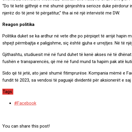
“Do të ketë gjithnjë e më shumë gënjeshtra serioze duke përdorur int
njerëz do të jenë të përgatitur,” tha ai në një intervistë me DW.
Reagon politika
Politika duket se ka ardhur në vete dhe po përpiqet të arrijë hapin me
shpejt përmbajtja e paligjshme, siç është gjuha e urrejtjes. Në të nj
Gjithashtu, studiuesit më në fund duhet të kenë akses në të dhënat e
fushën e transparencës, që më në fund mund ta hapim pak atë kutin
Sido që të jetë, ato janë shumë fitimprurëse. Kompania mëmë e Fac
fundit të 2023, sa vendosi të paguajë dividentë për aksionerët e saj 
Tags:
#Facebook
You can share this post!