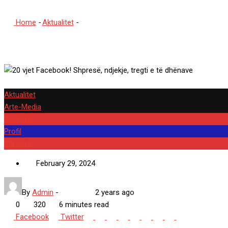
Home
-
Aktualitet
-
20 vjet Facebook! Shpresë, ndjekje, tregti e 
Aktualitet
Arte-Media
Opinione
Profil
Stil Jete
February 29, 2024
By
Admin
-
2 years ago
0
320
6 minutes read
Google+
LinkedIn
Whatsapp
StumbleUpon
Tumblr
Pinterest
Reddit
Share
Print
Facebook
Twitter