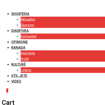
Skip
to
SHQIPËRIA
content
Aktualitet
Ekonomi
DIASPORA
Komunitet
OPINIONE
KANADA
Intervista
Profil
KULTURË
Letërsi
STIL JETE
VIDEO
0
Cart