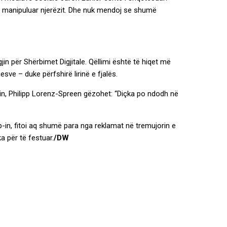
r të manipuluar njerëzit. Dhe nuk mendoj se shumë
jin për Shërbimet Digjitale. Qëllimi është të hiqet më
sve – duke përfshirë lirinë e fjalës.
rlin, Philipp Lorenz-Spreen gëzohet: “Diçka po ndodh në
in, fitoi aq shumë para nga reklamat në tremujorin e
a për të festuar.
/DW