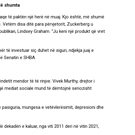
 të shumta
 faqe të paktën një herë në muaj. Kjo është, më shumë
ë. Vetëm disa ditë para përvjetorit, Zuckerberg u
epublikan, Lindsey Graham. “Ju keni një produkt që vret
r të investuar siç duhet në siguri, ndjekja juaj e
 në Senatin e SHBA.
etit mendor të të rinjve. Vivek Murthy, drejtor i
 që mediat sociale mund të dëmtojnë seriozisht
e pasiguria, mungesa e vetëvlerësimit, depresioni dhe
dekadën e kaluar, nga viti 2011 deri në vitin 2021,