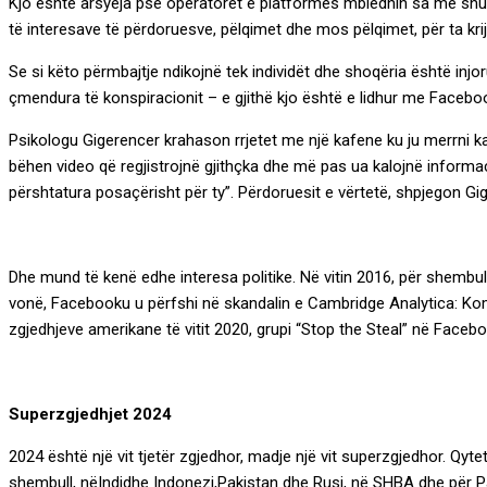
Kjo është arsyeja pse operatorët e platformës mbledhin sa më shumë
të interesave të përdoruesve, pëlqimet dhe mos pëlqimet, për ta krij
Se si këto përmbajtje ndikojnë tek individët dhe shoqëria është injoru
çmendura të konspiracionit – e gjithë kjo është e lidhur me Faceb
Psikologu Gigerencer krahason rrjetet me një kafene ku ju merrni ka
bëhen video që regjistrojnë gjithçka dhe më pas ua kalojnë informac
përshtatura posaçërisht për ty”. Përdoruesit e vërtetë, shpjegon Gig
Dhe mund të kenë edhe interesa politike. Në vitin 2016, për shembul
vonë, Facebooku u përfshi në skandalin e Cambridge Analytica: Kompa
zgjedhjeve amerikane të vitit 2020, grupi “Stop the Steal” në Facebo
Superzgjedhjet 2024
2024 është një vit tjetër zgjedhor, madje një vit superzgjedhor. Q
shembull, nëIndidhe Indonezi,Pakistan dhe Rusi, në SHBA dhe për Pa