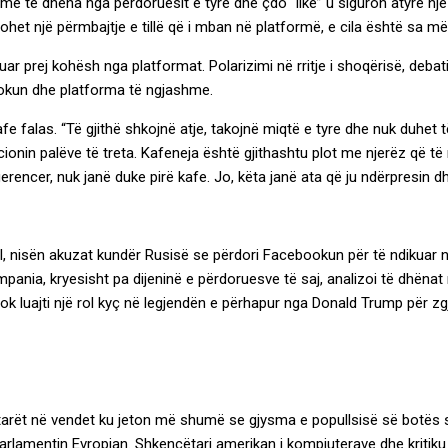
 të dhëna nga përdoruesit e tyre dhe çdo “like” u siguron atyre një 
ohet një përmbajtje e tillë që i mban në platformë, e cila është sa më
ar prej kohësh nga platformat. Polarizimi në rritje i shoqërisë, debati
ookun dhe platforma të ngjashme.
fe falas. “Të gjithë shkojnë atje, takojnë miqtë e tyre dhe nuk duhet
ionin palëve të treta. Kafeneja është gjithashtu plot me njerëz që të
erencer, nuk janë duke pirë kafe. Jo, këta janë ata që ju ndërpresin d
l, nisën akuzat kundër Rusisë se përdori Facebookun për të ndikuar në
nia, kryesisht pa dijeninë e përdoruesve të saj, analizoi të dhënat 
ok luajti një rol kyç në legjendën e përhapur nga Donald Trump për zg
ytetarët në vendet ku jeton më shumë se gjysma e popullsisë së botës
rlamentin Evropian. Shkencëtari amerikan i kompjuterave dhe kritiku 