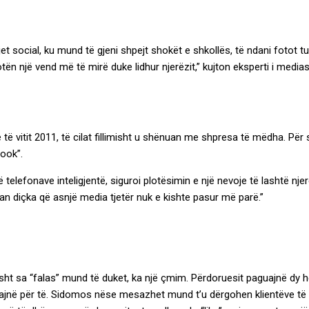
rjet social, ku mund të gjeni shpejt shokët e shkollës, të ndani fotot
otën një vend më të mirë duke lidhur njerëzit,” kujton eksperti i media
 vitit 2011, të cilat fillimisht u shënuan me shpresa të mëdha. Për s
ook”.
elefonave inteligjentë, siguroi plotësimin e një nevoje të lashtë njerë
n diçka që asnjë media tjetër nuk e kishte pasur më parë.”
sisht sa “falas” mund të duket, ka një çmim. Përdoruesit paguajnë dy
guajnë për të. Sidomos nëse mesazhet mund t’u dërgohen klientëve të 