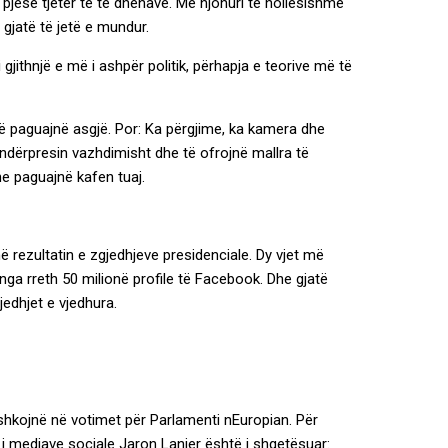
pjesë tjetër të të dhënave. Me njohuri të hollësishme
 gjatë të jetë e mundur.
 gjithnjë e më i ashpër politik, përhapja e teorive më të
 të paguajnë asgjë. Por: Ka përgjime, ka kamera dhe
 ndërpresin vazhdimisht dhe të ofrojnë mallra të
he paguajnë kafen tuaj.
 rezultatin e zgjedhjeve presidenciale. Dy vjet më
nga rreth 50 milionë profile të Facebook. Dhe gjatë
jedhjet e vjedhura.
 shkojnë në votimet për Parlamenti nEuropian. Për
i mediave sociale Jaron Lanier është i shqetësuar: