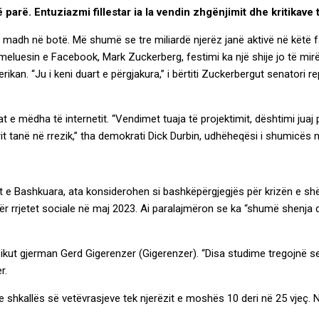
parë. Entuziazmi fillestar ia la vendin zhgënjimit dhe kritikave
 i madh në botë. Më shumë se tre miliardë njerëz janë aktivë në këtë
hemeluesin e Facebook, Mark Zuckerberg, festimi ka një shije jo të mir
kan. “Ju i keni duart e përgjakura,” i bërtiti Zuckerbergut senatori r
 mëdha të internetit. “Vendimet tuaja të projektimit, dështimi juaj pë
it tanë në rrezik,” tha demokrati Dick Durbin, udhëheqësi i shumicës
 e Bashkuara, ata konsiderohen si bashkëpërgjegjës për krizën e shënd
ër rrjetet sociale në maj 2023. Ai paralajmëron se ka “shumë shenja
zikut gjerman Gerd Gigerenzer (Gigerenzer). “Disa studime tregojnë s
r.
shkallës së vetëvrasjeve tek njerëzit e moshës 10 deri në 25 vjeç. Në 