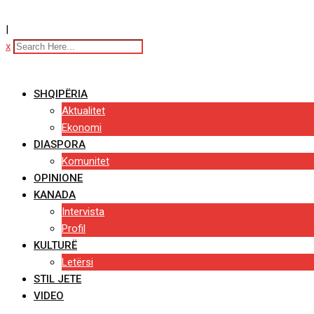
|
x
SHQIPËRIA
Aktualitet
Ekonomi
DIASPORA
Komunitet
OPINIONE
KANADA
Intervista
Profil
KULTURË
Letërsi
STIL JETE
VIDEO