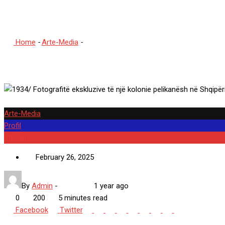
nga natyralisti i njohur aus
Home
-
Arte-Media
-
1934/ Fotografitë ekskluzive të një kolonie 
Arte-Media
Profil
Stil Jete
February 26, 2025
By
Admin
-
1 year ago
0
200
5 minutes read
Google+
LinkedIn
Whatsapp
StumbleUpon
Tumblr
Pinterest
Reddit
Share
Print
Facebook
Twitter
via