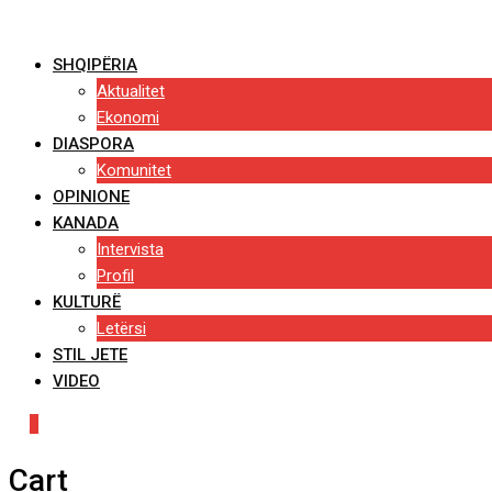
Skip
to
SHQIPËRIA
content
Aktualitet
Ekonomi
DIASPORA
Komunitet
OPINIONE
KANADA
Intervista
Profil
KULTURË
Letërsi
STIL JETE
VIDEO
0
Cart