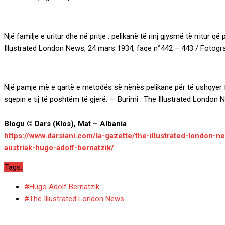
Një familje e uritur dhe në pritje : pelikanë të rinj gjysmë të rritur 
Illustrated London News, 24 mars 1934, faqe n°442 – 443 / Fotogra
Një pamje më e qartë e metodës së nënës pelikane për të ushqyer fëmij
sqepin e tij të poshtëm të gjerë. — Burimi : The Illustrated Londo
Blogu © Dars (Klos), Mat – Albania
https://www.darsiani.com/la-gazette/the-illustrated-london-ne
austriak-hugo-adolf-bernatzik/
Tags:
#Hugo Adolf Bernatzik
#The Illustrated London News