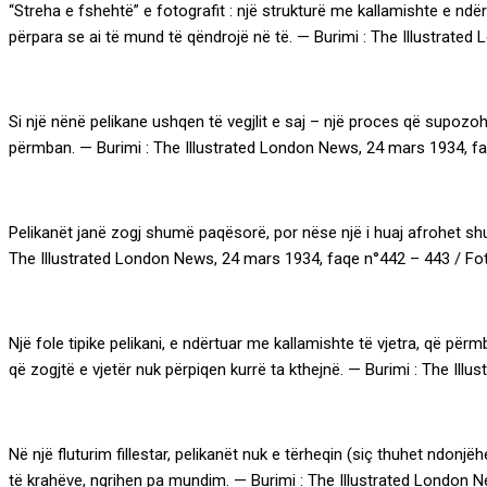
“Streha e fshehtë” e fotografit : një strukturë me kallamishte e nd
përpara se ai të mund të qëndrojë në të. — Burimi : The Illustrate
Si një nënë pelikane ushqen të vegjlit e saj – një proces që supozoh
përmban. — Burimi : The Illustrated London News, 24 mars 1934, fa
Pelikanët janë zogj shumë paqësorë, por nëse një i huaj afrohet shum
The Illustrated London News, 24 mars 1934, faqe n°442 – 443 / Fot
Një fole tipike pelikani, e ndërtuar me kallamishte të vjetra, që përm
që zogjtë e vjetër nuk përpiqen kurrë ta kthejnë. — Burimi : The Il
Në një fluturim fillestar, pelikanët nuk e tërheqin (siç thuhet ndo
të krahëve, ngrihen pa mundim. — Burimi : The Illustrated London 