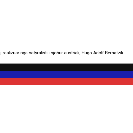
triak, Hugo Adolf Bernatzik
pelikanësh në Shqipëri, realizuar nga natyralisti i njohur austriak, Hu